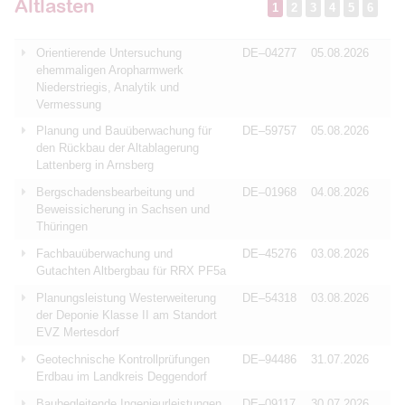
Altlasten
1
2
3
4
5
6
Orientierende Untersuchung
DE–04277
05.08.2026
ehemmaligen Aropharmwerk
Niederstriegis, Analytik und
Vermessung
Planung und Bauüberwachung für
DE–59757
05.08.2026
den Rückbau der Altablagerung
Lattenberg in Arnsberg
Bergschadensbearbeitung und
DE–01968
04.08.2026
Beweissicherung in Sachsen und
Thüringen
Fachbauüberwachung und
DE–45276
03.08.2026
Gutachten Altbergbau für RRX PF5a
Planungsleistung Westerweiterung
DE–54318
03.08.2026
der Deponie Klasse II am Standort
EVZ Mertesdorf
Geotechnische Kontrollprüfungen
DE–94486
31.07.2026
Erdbau im Landkreis Deggendorf
Baubegleitende Ingenieurleistungen
DE–09117
30.07.2026