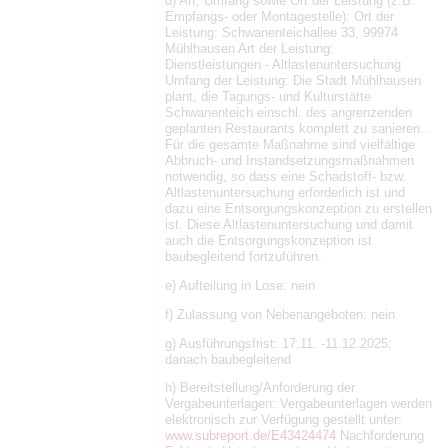
d) Art, Umfang sowie Ort der Leistung (z.B.
Empfangs- oder Montagestelle): Ort der
Leistung: Schwanenteichallee 33, 99974
Mühlhausen Art der Leistung:
Dienstleistungen - Altlastenuntersuchung
Umfang der Leistung: Die Stadt Mühlhausen
plant, die Tagungs- und Kulturstätte
Schwanenteich einschl. des angrenzenden
geplanten Restaurants komplett zu sanieren. .
Für die gesamte Maßnahme sind vielfältige
Abbruch- und Instandsetzungsmaßnahmen
notwendig, so dass eine Schadstoff- bzw.
Altlastenuntersuchung erforderlich ist und
dazu eine Entsorgungskonzeption zu erstellen
ist. Diese Altlastenuntersuchung und damit
auch die Entsorgungskonzeption ist
baubegleitend fortzuführen.
e) Aufteilung in Lose: nein
f) Zulassung von Nebenangeboten: nein
g) Ausführungsfrist: 17.11. -11.12.2025;
danach baubegleitend
h) Bereitstellung/Anforderung der
Vergabeunterlagen: Vergabeunterlagen werden
elektronisch zur Verfügung gestellt unter:
www.subreport.de/E43424474
Nachforderung