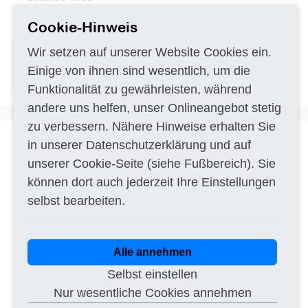
Altlastenuntersuchungen Berlin
DE–13405
27.07.2026
Cookie-Hinweis
Tegel
Wir setzen auf unserer Website Cookies ein.
Studie zur Evaluation und
DE–10179
24.07.2026
Fortschreibung des
Einige von ihnen sind wesentlich, um die
Abfallwirtschaftskonzepts
Funktionalität zu gewährleisten, während
andere uns helfen, unser Onlineangebot stetig
zu verbessern. Nähere Hinweise erhalten Sie
in unserer
Datenschutzerklärung
und auf
Titel
Ausführung einer
PDF
unserer
Cookie-Seite
(siehe Fußbereich). Sie
Altlastenuntersuchung inkl.
Entsorgungskonzept
können dort auch jederzeit Ihre Einstellungen
selbst bearbeiten.
Vergabeverfahren
Öffentliche Ausschreibung
Dienstleistungsauftrag (VOL/VOF)
Vergabestelle
Stadt Mühlhausen
Ratsstraße 19
Alle annehmen
99974 Mühlhausen
Ausführungsort
DE-99974 Ammern
Selbst einstellen
Frist
05.11.2025
Nur wesentliche Cookies annehmen