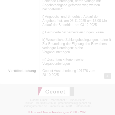
Fehlende Unterlagen, deren Vorlage mit
Angebotsabgabe gefordert war, werden
nachgefordert
i) Angebots- und Bindefrist: Ablauf der
Angebotsfrist: am 05.11.2025 um 13:00 Uhr
Ablauf der Bindefrist: am 03.12.2025
j) Geforderte Sicherheitsleistungen: keine
k) Wesentliche Zahlungsbedingungen: keine I)
Zur Beurteilung der Eignung des Bewerbers
verlangte Unterlagen: siehe
Vergabeunterlagen
m) Zuschlagskriterien siehe
Vergabeunterlagen
Veröffentlichung
Geonet Ausschreibung 197476 vom
28.10.2025
Geonet GmbH · Marthashof 8 · 10435 Berlin
Telefon +49 30 88628620 ·
peter.hanstein@geonet.eu
Bodengutachten.de
·
Impressum
·
AGB
·
Datenschutz
·
© Geonet Ausschreibungen 2000 – 2026