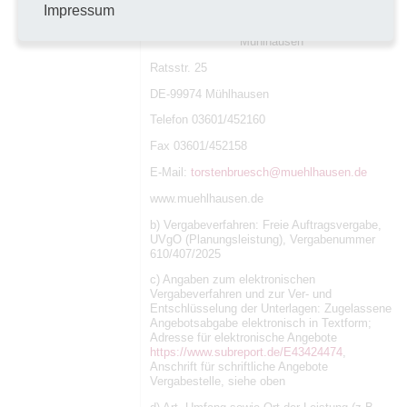
Vergabeunterlage
www.subreport-elvis.de/E43424474
Impressum
n
Beschreibung
a) Stadtverwaltung
Mühlhausen
Ratsstr. 25
DE-99974 Mühlhausen
Telefon 03601/452160
Fax 03601/452158
E-Mail:
torstenbruesch@muehlhausen.de
www.muehlhausen.de
b) Vergabeverfahren: Freie Auftragsvergabe,
UVgO (Planungsleistung), Vergabenummer
610/407/2025
c) Angaben zum elektronischen
Vergabeverfahren und zur Ver- und
Entschlüsselung der Unterlagen: Zugelassene
Angebotsabgabe elektronisch in Textform;
Adresse für elektronische Angebote
https://www.subreport.de/E43424474
,
Anschrift für schriftliche Angebote
Vergabestelle, siehe oben