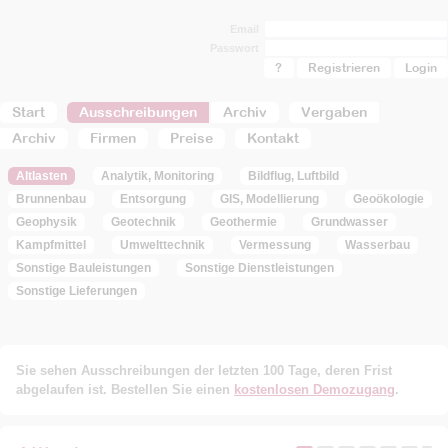
Email
Passwort
?
Registrieren
Start
Ausschreibungen
Archiv
Vergaben
Archiv
Firmen
Preise
Kontakt
Altlasten
Analytik, Monitoring
Bildflug, Luftbild
Brunnenbau
Entsorgung
GIS, Modellierung
Geoökologie
Geophysik
Geotechnik
Geothermie
Grundwasser
Kampfmittel
Umwelttechnik
Vermessung
Wasserbau
Sonstige Bauleistungen
Sonstige Dienstleistungen
Sonstige Lieferungen
Sie sehen Ausschreibungen der letzten 100 Tage, deren Frist
abgelaufen ist. Bestellen Sie einen
kostenlosen Demozugang
.