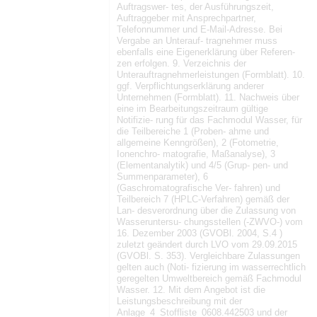
Auftragswer- tes, der Ausführungszeit,
Auftraggeber mit Ansprechpartner,
Telefonnummer und E-Mail-Adresse. Bei
Vergabe an Unterauf- tragnehmer muss
ebenfalls eine Eigenerklärung über Referen-
zen erfolgen. 9. Verzeichnis der
Unterauftragnehmerleistungen (Formblatt). 10.
ggf. Verpflichtungserklärung anderer
Unternehmen (Formblatt). 11. Nachweis über
eine im Bearbeitungszeitraum gültige
Notifizie- rung für das Fachmodul Wasser, für
die Teilbereiche 1 (Proben- ahme und
allgemeine Kenngrößen), 2 (Fotometrie,
Ionenchro- matografie, Maßanalyse), 3
(Elementanalytik) und 4/5 (Grup- pen- und
Summenparameter), 6
(Gaschromatografische Ver- fahren) und
Teilbereich 7 (HPLC-Verfahren) gemäß der
Lan- desverordnung über die Zulassung von
Wasseruntersu- chungsstellen (-ZWVO-) vom
16. Dezember 2003 (GVOBl. 2004, S.4 )
zuletzt geändert durch LVO vom 29.09.2015
(GVOBl. S. 353). Vergleichbare Zulassungen
gelten auch (Noti- fizierung im wasserrechtlich
geregelten Umweltbereich gemäß Fachmodul
Wasser. 12. Mit dem Angebot ist die
Leistungsbeschreibung mit der
Anlage_4_Stoffliste_0608.442503 und der