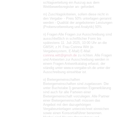
schlagserteilung ein Auszug aus dem
Wettbewerbsregister an- gefordert.
m) Zuschlagskriterien, sofern diese nicht in
den Vergabe- - Preis 50% unterlagen genannt
werden - Qualität der angebotenen Leistungen
(Probenvorbereitung und Analytik) 50%
n) Fragen Alle Fragen zur Ausschreibung sind
ausschließlich in schriftlicher Form bis
spätestens 11. Juli 2025, 10:00 Uhr an die
GMSH, z.H. Frau Corinna Witt (e-
Vergabesystem, E-Mail) E-Mail:
corinna.witt@gmsh.de
zu richten. Alle Fragen
und Antworten zur Ausschreibung werden in
einem Fragen Antwortkatalog erfasst, der
ständig unter www.e-vergabe-sh.de unter der
Ausschreibung einsehbar ist.
o) Bietergemeinschaften
Bietergemeinschaften sind zugelassen. Die
unter Buchstabe l) genannten Eigenerklärung
sind auch für alle Parteien einer
Bietergemeinschaft vorzulegen. Alle Partner
einer Bietergemeinschaft müssen das
Angebot mit den dazugehörigen
Vergabeunterlagen unterzeichnet einreichen
sowie einen Konsortialführer benennen.