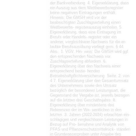
der Bankverbindung. 4. Eigenerklärung, dass
ein Auszug aus dem Wettbewerbsregister
keine negativen Eintragungen enthält.
Hinweis: Die GMSH wird vor der
beabsichtigten Zuschlagserteilung einen
Wettbewerbs- registerauszug einholen. 5.
Eigenerklärung, dass eine Eintragung im
Berufs oder Handels- register oder ein
anderer, vergleichbarer Nachweis für die er-
laubte Berufsausübung vorliegt gem. § 44
Abs.. 1. VGV. Hin- weis: Die GMSH wird ggf.
den entsprechenden Nachweis vor
Zuschlagserteilung abfordern. 6.
Eigenerklärung über den Nachweis einer
entsprechend beste- henden
Betriebshaftpflichtversicherung. Seite. 2. von
4 7. Eigenerklärung über den Gesamtumsatz
des Unternehmens sowie den Umsatz
bezüglich der besonderen Leistungsart, die
Gegenstand der Vergabe ist, jeweils bezogen
auf die letzten drei Geschäftsjahre. 8.
Eigenerklärung über mindestens drei
Referenzen der im We- sentlichen in den
letzten. 3. Jahren (2022-2024) erbrachten ein-
schlägigen und vergleichbaren Leistungen in
Bezug auf Pro- benahme und Analytik von
PFAS und Pflanzenschutzmittelrück- ständen
in Grundwasserproben unter Angabe des