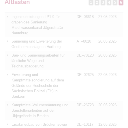
Altlasten
1
2
3
4
5
6
Ingenieurleistungen LP1-9 für
DE–06618
27.05.2026
grabenlose Sanierung
Mischwasserkanal Jägerstraße
Naumburg
Sanierung und Erweiterung der
AT–8010
26.05.2026
Geothermieanlage in Hartberg
Bau- und Sanierungsarbeiten für
DE–78120
26.05.2026
ländliche Wege und
Teichausbaggerung
Erweiterung und
DE–02625
22.05.2026
Kampfmittelsondierung auf dem
Gelände der Hochschule der
Sächsischen Polizei (FH) in
Bautzen
Kampfmittel-Volumenräumung und
DE–26723
20.05.2026
Baustellenarbeiten auf dem
Ültjegelände in Emden
Ersatzneubau von Brücken sowie
DE–10117
12.05.2026