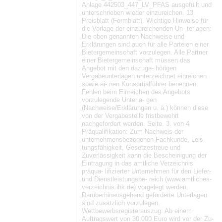
Anlage 442503_447_LV_PFAS ausgefüllt und
unterschrieben wieder einzureichen. 13.
Preisblatt (Formblatt). Wichtige Hinweise für
die Vorlage der einzureichenden Un- terlagen:
Die oben genannten Nachweise und
Erklärungen sind auch für alle Parteien einer
Bietergemeinschaft vorzulegen. Alle Partner
einer Bietergemeinschaft müssen das
Angebot mit den dazuge- hörigen
Vergabeunterlagen unterzeichnet einreichen
sowie ei- nen Konsortialführer benennen.
Fehlen beim Einreichen des Angebots
vorzulegende Unterla- gen
(Nachweise/Erklärungen u. ä.) können diese
von der Vergabestelle fristbewehrt
nachgefordert werden. Seite. 3. von 4
Präqualifikation: Zum Nachweis der
unternehmensbezogenen Fachkunde, Leis-
tungsfähigkeit, Gesetzestreue und
Zuverlässigkeit kann die Bescheinigung der
Eintragung in das amtliche Verzeichnis
präqua- lifizierter Unternehmen für den Liefer-
und Dienstleistungsbe- reich (www.amtliches-
verzeichnis.ihk.de) vorgelegt werden.
Darüberhinausgehend geforderte Unterlagen
sind zusätzlich vorzulegen.
Wettbewerbsregisterauszug: Ab einem
Auftragswert von 30.000 Euro wird vor der Zu-