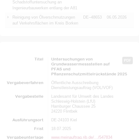
Schadstoffuntersuchung an
Ingenieurbauwerken entlang der A81
Reinigung von Ölverschmutzungen
DE–48653
06.05.2026
auf Verkehrsflächen im Kreis Borken
Titel
Untersuchungen von
PDF
Grundwassermessstellen auf
PFAS und
Pflanzenschutzmittelrückstände 2025
Vergabeverfahren
Öffentliche Ausschreibung
Dienstleistungsauftrag (VOL/VOF)
Vergabestelle
Landesamt für Umwelt des Landes
Schleswig-Holstein (LfU)
Hamburger Chaussee 25
24220 Flintbek
Ausführungsort
DE-24103 Kiel
Frist
18.07.2025
Vergabeunterlage
www.meinauftrag.rib.de/…/547834