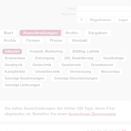
Email
Passwort
?
Registrieren
Start
Ausschreibungen
Archiv
Vergaben
Archiv
Firmen
Preise
Kontakt
Altlasten
Analytik, Monitoring
Bildflug, Luftbild
Brunnenbau
Entsorgung
GIS, Modellierung
Geoökologie
Geophysik
Geotechnik
Geothermie
Grundwasser
Kampfmittel
Umwelttechnik
Vermessung
Wasserbau
Sonstige Bauleistungen
Sonstige Dienstleistungen
Sonstige Lieferungen
Sie sehen Ausschreibungen der letzten 100 Tage, deren Frist
abgelaufen ist. Bestellen Sie einen
kostenlosen Demozugang
.