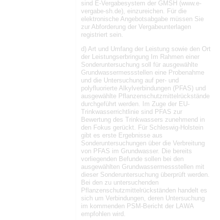
sind E-Vergabesystem der GMSH (www.e-
vergabe-sh.de), einzureichen. Für die
elektronische Angebotsabgabe müssen Sie
zur Abforderung der Vergabeunterlagen
registriert sein.
d) Art und Umfang der Leistung sowie den Ort
der Leistungserbringung Im Rahmen einer
Sonderuntersuchung soll für ausgewählte
Grundwassermessstellen eine Probenahme
und die Untersuchung auf per- und
polyfluorierte Alkylverbindungen (PFAS) und
ausgewählte Pflanzenschutzmittelrückstände
durchgeführt werden. Im Zuge der EU-
Trinkwasserrichtlinie sind PFAS zur
Bewertung des Trinkwassers zunehmend in
den Fokus gerückt. Für Schleswig-Holstein
gibt es erste Ergebnisse aus
Sonderuntersuchungen über die Verbreitung
von PFAS im Grundwasser. Die bereits
vorliegenden Befunde sollen bei den
ausgewählten Grundwassermessstellen mit
dieser Sonderuntersuchung überprüft werden.
Bei den zu untersuchenden
Pflanzenschutzmittelrückständen handelt es
sich um Verbindungen, deren Untersuchung
im kommenden PSM-Bericht der LAWA
empfohlen wird.