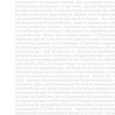
Unternehmen in der Liquidation befindet, dass nachweislich keine
Zuverlässigkeit als Bewerber in Frage stellen, dass die Verpflich
Beiträge zur gesetzlichen Sozialversicherung ordnungsgemäß erfül
Berufsgenossenschaft angemeldet hat. Näheres siehe Vergabeunterla
Leistungsfähigkeit Nachweis der Eignung durch Angabe: - des Ums
drei abgeschlossenen Geschäftsjahre, soweit er Bauleistungen und 
Leistung vergleichbar sind unter Einschluss des Anteils bei geme
zur Ausführung von Leistungen in den letzten drei abgeschlossene
vergleichbar sind. Näheres siehe Vergabeunterlagen. 3) Technische
Angabe der Zahl der in den letzten drei abgeschlossenen Geschäfts
Arbeitskräfte, gegliedert nach Lohngruppen mit gesondert ausgewi
das Berufsregister ihres Sitzes oder Wohnsitzes. Näheres siehe Ve
Koordinators gem. RAB 30, Abschnitt 4 - Nachweis der Qualifikatio
gemäß den Zusätzlichen Technischen Vertragsbedingungen und Rich
Nachweis der Herstellerqualifikation für das Schweißen von Aufste
nach DIN EN 1090-2 (Technische Regeln für die Ausführung von St
Technische Vertragsbedingungen und Richtlinien für vertikale Verkeh
Kennzeichnung auf der Schildrückseite mittels Gütezeichen im Si
Institut für Gütesicherung und Kennzeichnung e.V., RAL GZ 628 -
2010) - Nachweis der Herstellerqualifikation für die Anbringung de
Technische Liefer- und Prüfbedingungen für vertikale Verkehrszeic
Verantwortlichen und dessen Vertreter für die Sicherungsarbeiten 
Rahmenbedingungen für erforderliche Fachkenntnisse zur Verkehrss
Nachweis der Qualifikation der zu benennenden Montagefachkraft
Vertragsbedingungen und Richtlinien für Fahrzeugrückhaltesystem
Qualifikation der sachkundigen Fachkraft gemäß den Zusätzlichen 
Ingenieurbauten (ZTV-ING, April 2019). - Nachweis über die Ken
anerkennenden Straßenbaubehörde gemäß TL G DSK-StB - Nachwe