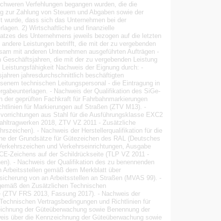
 schweren Verfehlungen begangen wurden, die die
tung zur Zahlung von Steuern und Abgaben sowie der
lt wurde, dass sich das Unternehmen bei der
gen. 2) Wirtschaftliche und finanzielle
atzes des Unternehmens jeweils bezogen auf die letzten
andere Leistungen betrifft, die mit der zu vergebenden
insam mit anderen Unternehmen ausgeführten Aufträgen -
n Geschäftsjahren, die mit der zu vergebenden Leistung
 Leistungsfähigkeit Nachweis der Eignung durch: -
jahren jahresdurchschnittlich beschäftigten
esenem technischen Leitungspersonal - die Eintragung in
rgabeunterlagen. - Nachweis der Qualifikation des SiGe-
n der geprüften Fachkraft für Fahrbahnmarkierungen
tlinien für Markierungen auf Straßen (ZTV M13). -
llvorrichtungen aus Stahl für die Ausführungsklasse EXC2
ahltragwerken 2018, ZTV VZ 2011 - Zusätzliche
rszeichen). - Nachweis der Herstellerqualifikation für die
nne der Grundsätze für Gütezeichen des RAL (Deutsches
 Verkehrszeichen und Verkehrseinrichtungen, Ausgabe
s CE-Zeichens auf der Schildrückseite (TLP VZ 2011 -
hen). - Nachweis der Qualifikation des zu benennenden
an Arbeitsstellen gemäß dem Merkblatt über
icherung von an Arbeitsstellen an Straßen (MVAS 99). -
 gemäß den Zusätzlichen Technischen
e (ZTV FRS 2013, Fassung 2017). - Nachweis der
Technischen Vertragsbedingungen und Richtlinien für
nzeichnung der Güteüberwachung sowie Benennung der
is über die Kennzeichnung der Güteüberwachung sowie