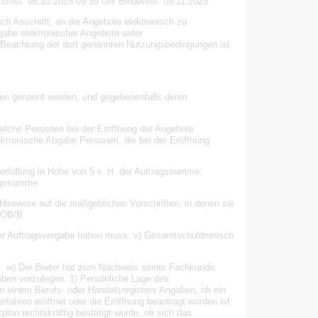
tsfrist: 08.10.2025 09:59 Uhr Bindefrist: 09.11.2025
uch Anschrift, an die Angebote elektronisch zu
bgabe elektronischer Angebote unter
chtung der dort genannten Nutzungsbedingungen ist
agen genannt werden, und gegebenenfalls deren
elche Personen bei der Eröffnung der Angebote
ektronische Abgabe Personen, die bei der Eröffnung
gserfüllung in Höhe von 5 v. H. der Auftragssumme;
ungssumme.
inweise auf die maßgeblichen Vorschriften, in denen sie
 VOB/B
der Auftragsvergabe haben muss: v) Gesamtschuldnerisch
rs: w) Der Bieter hat zum Nachweis seiner Fachkunde,
aben vorzulegen. 1) Persönliche Lage des
in einem Berufs- oder Handelsregisters Angaben, ob ein
rfahren eröffnet oder die Eröffnung beantragt worden ist
lan rechtskräftig bestätigt wurde, ob sich das