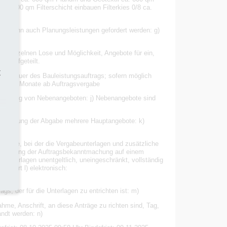
 ca. 500 qm Filterschicht einbauen Filterkies 0/8 ca.
s, wenn auch Planungsleistungen gefordert werden: g)
 der einzelnen Lose und Möglichkeit, Angebote für ein,
se aufgeteilt.
t
oder Dauer des Bauleistungsauftrags; sofern möglich
auer: 2 Monate ab Auftragsvergabe
ulassung von Nebenangeboten: j) Nebenangebote sind
zulassung der Abgabe mehrere Hauptangebote: k)
Stelle, bei der die Vergabeunterlagen und zusätzliche
entlichung der Auftragsbekanntmachung auf einem
abeunterlagen unentgeltlich, uneingeschränkt, vollständig
erührt l) elektronisch:
ents
s, der für die Unterlagen zu entrichten ist: m)
ahme, Anschrift, an diese Anträge zu richten sind, Tag,
ndt werden: n)