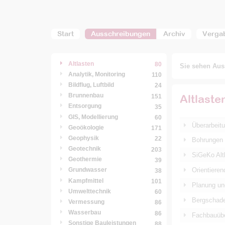
Start
Ausschreibungen
Archiv
Verga
Altlasten
80
Sie sehen Auss
Analytik, Monitoring
110
Bildflug, Luftbild
24
Brunnenbau
Altlaste
151
Entsorgung
35
GIS, Modellierung
60
Überarbeitu
Geoökologie
171
Geophysik
22
Bohrungen 
Geotechnik
203
SiGeKo Altl
Geothermie
39
Orientiere
Grundwasser
38
Kampfmittel
101
Planung un
Umwelttechnik
60
Bergschade
Vermessung
86
Wasserbau
86
Fachbauübe
Sonstige Bauleistungen
88