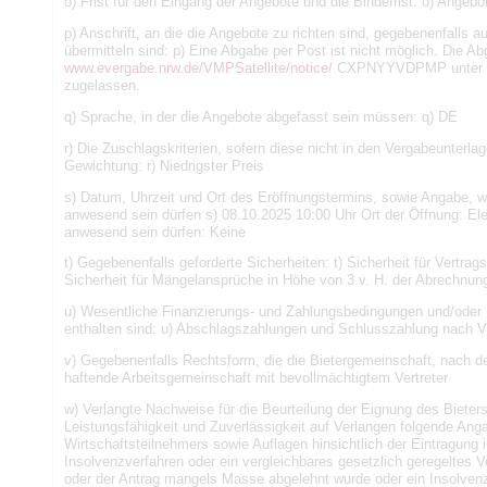
o) Frist für den Eingang der Angebote und die Bindefrist: o) Angebo
p) Anschrift, an die die Angebote zu richten sind, gegebenenfalls a
übermitteln sind: p) Eine Abgabe per Post ist nicht möglich. Die A
www.evergabe.nrw.de/VMPSatellite/notice/
CXPNYYVDPMP unter Bea
zugelassen.
q) Sprache, in der die Angebote abgefasst sein müssen: q) DE
r) Die Zuschlagskriterien, sofern diese nicht in den Vergabeunterl
Gewichtung: r) Niedrigster Preis
s) Datum, Uhrzeit und Ort des Eröffnungstermins, sowie Angabe, w
anwesend sein dürfen s) 08.10.2025 10:00 Uhr Ort der Öffnung: El
anwesend sein dürfen: Keine
t) Gegebenenfalls geforderte Sicherheiten: t) Sicherheit für Vertra
Sicherheit für Mängelansprüche in Höhe von 3 v. H. der Abrechn
u) Wesentliche Finanzierungs- und Zahlungsbedingungen und/oder H
enthalten sind: u) Abschlagszahlungen und Schlusszahlung nach
v) Gegebenenfalls Rechtsform, die die Bietergemeinschaft, nach 
haftende Arbeitsgemeinschaft mit bevollmächtigtem Vertreter
w) Verlangte Nachweise für die Beurteilung der Eignung des Biete
Leistungsfähigkeit und Zuverlässigkeit auf Verlangen folgende Ang
Wirtschaftsteilnehmers sowie Auflagen hinsichtlich der Eintragung 
Insolvenzverfahren oder ein vergleichbares gesetzlich geregeltes Ve
oder der Antrag mangels Masse abgelehnt wurde oder ein Insolvenzp