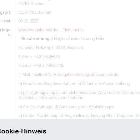
44791 Bochum
gsort
DE-44791 Bochum
Frist
08.10.2025
rlage
www.evergabe.nrw.de/…/documents
n
Beschreibung
a) Regionalniederlassung Ruhr
Harpener Hellweg 1, 44791 Bochum
Telefon: +49 23495520
Telefax: +49 2349552435
E-Mail:
mailto:RNL-R-Vergabeservice@strassen.nrw.de
b) Gewähltes Vergabeverfahren: b) Öffentliche Ausschreibung
c) ggf. Auftragsvergabe auf elektronischem Wege und Verfahren der
Angebote - Elektronisch in Textform
d) Art des Auftrags: d) Ausführung von Bauleistungen
e) Ort der Ausführung: e) Regionalniederlassung Ruhr, Harpener
Angaben zum Leistungsort: Borken Selm B236
ookie-Hinweis
f) Art und Umfang der Leistung: f) ca. 165,00 cbm Retentionsbodenf
Deponieklasse III ca. 297 t gefährliche Abfall bis BM F3 ca. 95 c
Entwässerungsrohrleitungen abbrechen ca. 130 m Drainagerohre v