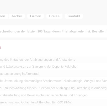
ben
Archiv
Firmen
Preise
Kontakt
chreibungen der letzten 100 Tage, deren Frist abgelaufen ist. Bestellen
n
ng des Katasters der Altablagerungen und Altstandorte
und Laboranalysen zur Sanierung der Deponie Feldreben
astensanierung in Altenstadt
nde Untersuchung ehemmaligen Aropharmwerk Niederstriegis, Analytik und V
d Bauüberwachung für den Rückbau der Altablagerung Lattenberg in Arnsberg
nsbearbeitung und Beweissicherung in Sachsen und Thüringen
rwachung und Gutachten Altbergbau für RRX PF5a