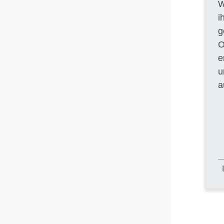
W
i
g
O
e
u
a