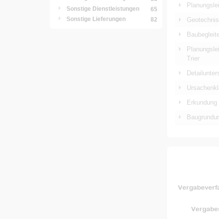
Planungsle
Sonstige Dienstleistungen
65
Sonstige Lieferungen
Geotechnis
82
Baubegleit
Planungsle
Trier
Detailunte
Ursachenkl
Erkundung 
Baugrundun
Vergabeverf
Vergabes