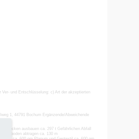
 Ver- und Entschlüsselung: c) Art der akzeptierten
 Hellweg 1, 44791 Bochum Ergänzende/Abweichende
ilterbecken ausbauen ca. 297 t Gefährlichen Abfall
bm Oberboden abtragen ca. 130 m
erlegen ca. 600 qm Planum und Geotextil ca. 600 qm