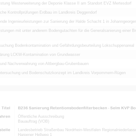
istung Westerweiterung der Deponie Klasse II am Standort EVZ Mertesdorf
che Kontrollprüfungen Erdbau im Landkreis Deggendorf
ende Ingenieurleistungen zur Sanierung der Halde Schacht 1 in Johanngeorge
istungen mit unter anderem Bodengutachten für die Generalsanierung einer Br
rsuchung Bodenkontamination und Gefährdungsbeurteilung Lokschuppenareal
ärung LCKW-Kontamination von Grundwasser
und Nachverwahrung von Altbergbau-Grubenbauen
tersuchung und Bodenschutzkonzept im Landkreis Vorpommern-Rügen
Titel
B236 Sanierung Retentionsbodenfilterbecken - Selm KVP Bo
ahren
Öffentliche Ausschreibung
Bauauftrag (VOB)
telle
Landesbetrieb Straßenbau Nordrhein-Westfalen Regionalniederlass
Harpener Hellweg 1