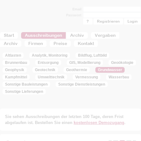
Email
Passwort
?
Registrieren
Start
Ausschreibungen
Archiv
Vergaben
Archiv
Firmen
Preise
Kontakt
Altlasten
Analytik, Monitoring
Bildflug, Luftbild
Brunnenbau
Entsorgung
GIS, Modellierung
Geoökologie
Geophysik
Geotechnik
Geothermie
Grundwasser
Kampfmittel
Umwelttechnik
Vermessung
Wasserbau
Sonstige Bauleistungen
Sonstige Dienstleistungen
Sonstige Lieferungen
Sie sehen Ausschreibungen der letzten 100 Tage, deren Frist
abgelaufen ist. Bestellen Sie einen
kostenlosen Demozugang
.