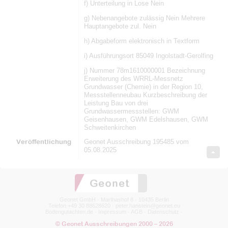
f) Unterteilung in Lose Nein
g) Nebenangebote zulässig Nein Mehrere
Hauptangebote zul. Nein
h) Abgabeform elektronisch in Textform
i) Ausführungsort 85049 Ingolstadt-Gerolfing
j) Nummer 78m1610000001 Bezeichnung
Erweiterung des WRRL-Messnetz
Grundwasser (Chemie) in der Region 10,
Messstellenneubau Kurzbeschreibung der
Leistung Bau von drei
Grundwassermessstellen: GWM
Geisenhausen, GWM Edelshausen, GWM
Schweitenkirchen
Veröffentlichung
Geonet Ausschreibung 195485 vom
05.08.2025
Geonet GmbH · Marthashof 8 · 10435 Berlin
Telefon +49 30 88628620 ·
peter.hanstein@geonet.eu
Bodengutachten.de
·
Impressum
·
AGB
·
Datenschutz
·
© Geonet Ausschreibungen 2000 – 2026