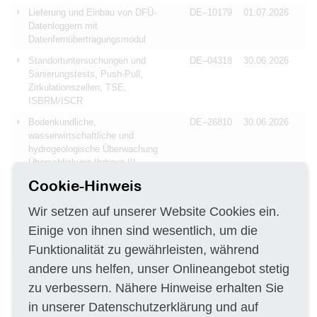
Lieferung und Einbau von DFÜ-
DE–10179
01.07.2026
Datenloggern mit
Datenfernübertragungsmodul
Standortuntersuchungen und
DE–04318
30.06.2026
Sanierungstests, Push-Pull,
Zirkulationszellen, TSE,
ISBRM/ISCR
Bodenkundliche,
DE–26810
30.06.2026
wasserwirtschaftliche und
hydrogeologische Überwachung
Überschlickung Ihrhove III
Cookie-Hinweis
Wasseruntersuchungen mittels
DE–30177
30.06.2026
N2/Argon-Methode
Wir setzen auf unserer Website Cookies ein.
Geologisch-Hydrogeologische
AT–1020
29.06.2026
Einige von ihnen sind wesentlich, um die
Erkundung für zweigleisigen
Neubauabschnitt Frohnleiten–Graz
Funktionalität zu gewährleisten, während
Geologisch-Hydrogeologische
AT–1020
29.06.2026
andere uns helfen, unser Onlineangebot stetig
Erkundung für Neubauabschnitt
zu verbessern. Nähere Hinweise erhalten Sie
Frohnleiten–Graz
in unserer
Datenschutzerklärung
und auf
Erstellung von
DE–14476
29.06.2026