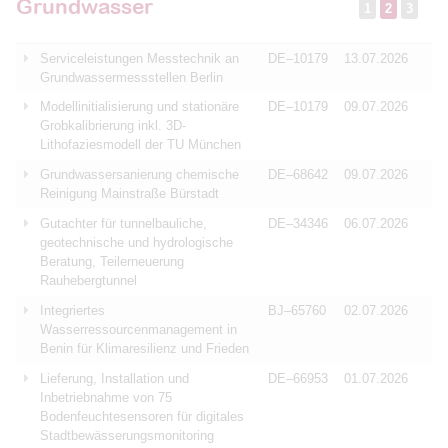
Grundwasser
1
2
3
Serviceleistungen Messtechnik an
DE–10179
13.07.2026
Grundwassermessstellen Berlin
Modellinitialisierung und stationäre
DE–10179
09.07.2026
Grobkalibrierung inkl. 3D-
Lithofaziesmodell der TU München
Grundwassersanierung chemische
DE–68642
09.07.2026
Reinigung Mainstraße Bürstadt
Gutachter für tunnelbauliche,
DE–34346
06.07.2026
geotechnische und hydrologische
Beratung, Teilerneuerung
Rauhebergtunnel
Integriertes
BJ–65760
02.07.2026
Wasserressourcenmanagement in
Benin für Klimaresilienz und Frieden
Lieferung, Installation und
DE–66953
01.07.2026
Inbetriebnahme von 75
Bodenfeuchtesensoren für digitales
Stadtbewässerungsmonitoring