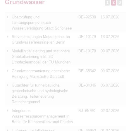
Grundwasser
1
2
3
Überprüfung und
DE–92539
15.07.2026
Leistungspumpversuch
Wasserversorgung Stadt Schönsee
Serviceleistungen Messtechnik an
DE–10179
13.07.2026
Grundwassermessstellen Berlin
Modellinitialisierung und stationäre
DE–10179
09.07.2026
Grobkalibrierung inkl. 3D-
Lithofaziesmodell der TU München
Grundwassersanierung chemische
DE–68642
09.07.2026
Reinigung Mainstraße Bürstadt
Gutachter für tunnelbauliche,
DE–34346
06.07.2026
geotechnische und hydrologische
Beratung, Teilerneuerung
Rauhebergtunnel
Integriertes
BJ–65760
02.07.2026
Wasserressourcenmanagement in
Benin für Klimaresilienz und Frieden
Lieferung, Installation und
DE–66953
01.07.2026