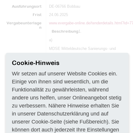
Ausführungsort
DE-06766 Bobbau
Frist
24.06.2025
Vergabeunterlage
www.evergabe-online.de/tenderdetails.html?id=7
n
Beschreibung
1.
a)
MDSE Mitteldeutsche Sanierungs- und
Entsorgungsgesellschaft mbH
Cookie-Hinweis
Greppiner Str. 25, OT Wolfen
Wir setzen auf unserer Website Cookies ein.
06766 Bitterfeld-Wolfen
Einige von ihnen sind wesentlich, um die
Telefon: +49 3494 6656157
Funktionalität zu gewährleisten, während
Telefax: +49 3494 6656104
andere uns helfen, unser Onlineangebot stetig
E-Mail:
kansy@mdse.de
zu verbessern. Nähere Hinweise erhalten Sie
Internet:
www.mdse.de
in unserer
Datenschutzerklärung
und auf
b) Zuschlag erteilende Stelle
unserer
Cookie-Seite
(siehe Fußbereich). Sie
Wie Hauptauftraggeber siehe a).
können dort auch jederzeit Ihre Einstellungen