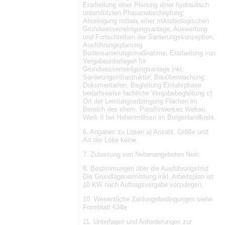
Erarbeitung einer Planung einer hydraulisch
unterstützten Phasenabschöpfung;
Abreinigung mittels einer mikrobiologischen
Grundwasserreinigungsanlage; Auswertung
und Fortschreiben der Sanierungskonzeption;
Ausführungsplanung
Bodensanierungsmaßnahme; Erarbeitung von
Vergabeunterlagen für
Grundwasserreinigungsanlage inkl.
Sanierungsinfrastruktur; Bauüberwachung;
Dokumentation; Begleitung Einfahrphase
bedarfsweise fachliche Vergabebegleitung c)
Ort der Leistungserbringung Flächen im
Bereich des ehem. Paraffinwerkes Webau,
Werk II bei Hohenmölsen im Burgenlandkreis.
6. Angaben zu Losen a) Anzahl, Größe und
Art der Lose keine.
7. Zulassung von Nebenangeboten Nein.
8. Bestimmungen über die Ausführungsfrist
Die Grundlagenermittlung inkl. Arbeitsplan ist
10 KW nach Auftragsvergabe vorzulegen.
10. Wesentliche Zahlungsbedingungen siehe
Formblatt 634a
11. Unterlagen und Anforderungen zur