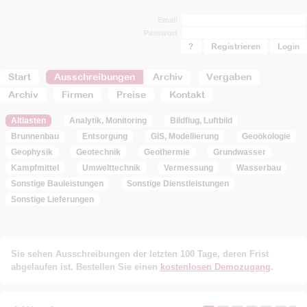
Email
Passwort
?
Registrieren
Start
Ausschreibungen
Archiv
Vergaben
Archiv
Firmen
Preise
Kontakt
Altlasten
Analytik, Monitoring
Bildflug, Luftbild
Brunnenbau
Entsorgung
GIS, Modellierung
Geoökologie
Geophysik
Geotechnik
Geothermie
Grundwasser
Kampfmittel
Umwelttechnik
Vermessung
Wasserbau
Sonstige Bauleistungen
Sonstige Dienstleistungen
Sonstige Lieferungen
Sie sehen Ausschreibungen der letzten 100 Tage, deren Frist
abgelaufen ist. Bestellen Sie einen
kostenlosen Demozugang
.