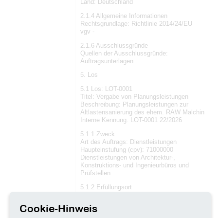
Land: Deutschland
2.1.4 Allgemeine Informationen
Rechtsgrundlage: Richtlinie 2014/24/EU
vgv -
2.1.6 Ausschlussgründe
Quellen der Ausschlussgründe:
Auftragsunterlagen
5. Los
5.1 Los: LOT-0001
Titel: Vergabe von Planungsleistungen
Beschreibung: Planungsleistungen zur
Altlastensanierung des ehem. RAW Malchin
Interne Kennung: LOT-0001 22/2026
5.1.1 Zweck
Art des Auftrags: Dienstleistungen
Haupteinstufung (cpv): 71000000
Dienstleistungen von Architektur-,
Konstruktions- und Ingenieurbüros und
Prüfstellen
5.1.2 Erfüllungsort
Land, Gliederung (NUTS): Mecklenburgische
Seenplatte (DE80J)
Cookie-Hinweis
Land: Deutschland