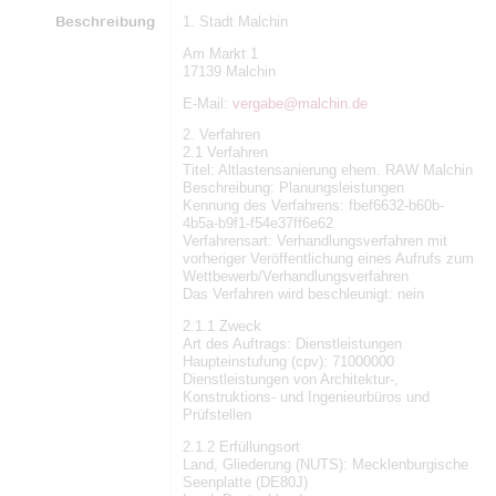
Beschreibung
1. Stadt Malchin
Am Markt 1
17139 Malchin
E-Mail:
vergabe@malchin.de
2. Verfahren
2.1 Verfahren
Titel: Altlastensanierung ehem. RAW Malchin
Beschreibung: Planungsleistungen
Kennung des Verfahrens: fbef6632-b60b-
4b5a-b9f1-f54e37ff6e62
Verfahrensart: Verhandlungsverfahren mit
vorheriger Veröffentlichung eines Aufrufs zum
Wettbewerb/Verhandlungsverfahren
Das Verfahren wird beschleunigt: nein
2.1.1 Zweck
Art des Auftrags: Dienstleistungen
Haupteinstufung (cpv): 71000000
Dienstleistungen von Architektur-,
Konstruktions- und Ingenieurbüros und
Prüfstellen
2.1.2 Erfüllungsort
Land, Gliederung (NUTS): Mecklenburgische
Seenplatte (DE80J)