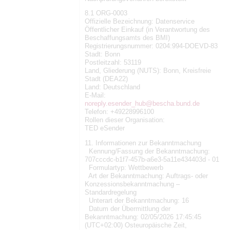
8.1 ORG-0003
Offizielle Bezeichnung: Datenservice
Öffentlicher Einkauf (in Verantwortung des
Beschaffungsamts des BMI)
Registrierungsnummer: 0204:994-DOEVD-83
Stadt: Bonn
Postleitzahl: 53119
Land, Gliederung (NUTS): Bonn, Kreisfreie
Stadt (DEA22)
Land: Deutschland
E-Mail:
noreply.esender_hub@bescha.bund.de
Telefon: +49228996100
Rollen dieser Organisation:
TED eSender
11. Informationen zur Bekanntmachung
Kennung/Fassung der Bekanntmachung:
707cccdc-b1f7-457b-a6e3-5a11e434403d - 01
Formulartyp: Wettbewerb
Art der Bekanntmachung: Auftrags- oder
Konzessionsbekanntmachung –
Standardregelung
Unterart der Bekanntmachung: 16
Datum der Übermittlung der
Bekanntmachung: 02/05/2026 17:45:45
(UTC+02:00) Osteuropäische Zeit,