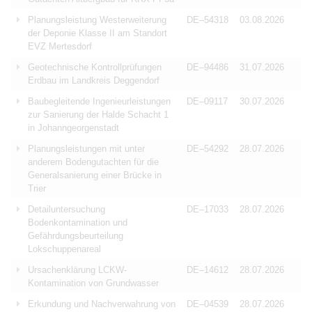
Planungsleistung Westerweiterung
DE–54318
03.08.2026
der Deponie Klasse II am Standort
EVZ Mertesdorf
Geotechnische Kontrollprüfungen
DE–94486
31.07.2026
Erdbau im Landkreis Deggendorf
Baubegleitende Ingenieurleistungen
DE–09117
30.07.2026
zur Sanierung der Halde Schacht 1
in Johanngeorgenstadt
Planungsleistungen mit unter
DE–54292
28.07.2026
anderem Bodengutachten für die
Generalsanierung einer Brücke in
Trier
Detailuntersuchung
DE–17033
28.07.2026
Bodenkontamination und
Gefährdungsbeurteilung
Lokschuppenareal
Ursachenklärung LCKW-
DE–14612
28.07.2026
Kontamination von Grundwasser
Erkundung und Nachverwahrung von
DE–04539
28.07.2026