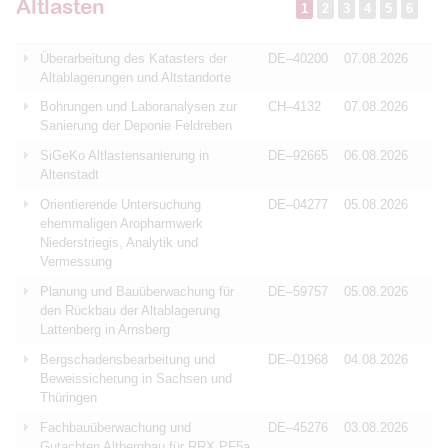
Altlasten
1
2
3
4
5
6
Überarbeitung des Katasters der
DE–40200
07.08.2026
Altablagerungen und Altstandorte
Bohrungen und Laboranalysen zur
CH–4132
07.08.2026
Sanierung der Deponie Feldreben
SiGeKo Altlastensanierung in
DE–92665
06.08.2026
Altenstadt
Orientierende Untersuchung
DE–04277
05.08.2026
ehemmaligen Aropharmwerk
Niederstriegis, Analytik und
Vermessung
Planung und Bauüberwachung für
DE–59757
05.08.2026
den Rückbau der Altablagerung
Lattenberg in Arnsberg
Bergschadensbearbeitung und
DE–01968
04.08.2026
Beweissicherung in Sachsen und
Thüringen
Fachbauüberwachung und
DE–45276
03.08.2026
Gutachten Altbergbau für RRX PF5a