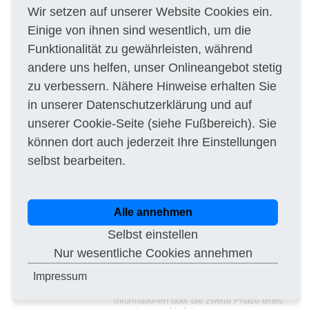
5.1.3 Geschätzte Dauer
Wir setzen auf unserer Website Cookies ein.
Enddatum der Laufzeit: 31/07/2027
Einige von ihnen sind wesentlich, um die
Andere Laufzeit: Unbekannt
Funktionalität zu gewährleisten, während
5.1.6 Allgemeine Informationen
Vorbehaltene Teilnahme: Teilnahme ist nicht
andere uns helfen, unser Onlineangebot stetig
vorbehalten.
Auftragsvergabeprojekt nicht aus EU-Mitteln
zu verbessern. Nähere Hinweise erhalten Sie
finanziert
in unserer
Datenschutzerklärung
und auf
Die Beschaffung fällt unter das
Übereinkommen über das öffentliche
unserer
Cookie-Seite
(siehe Fußbereich). Sie
Beschaffungswesen: nein
Diese Auftragsvergabe ist auch für kleine und
können dort auch jederzeit Ihre Einstellungen
mittlere Unternehmen (KMU) geeignet: ja
selbst bearbeiten.
Zusätzliche Informationen: #Besonders auch
geeignet für:freelance#, #Besonders auch
geeignet für:startup#, #Besonders auch
geeignet für:other-sme#, #Besonders auch
geeignet für:selbst#
Alle annehmen
5.1.7 Strategische Auftragsvergabe
Selbst einstellen
Ziel der strategischen Auftragsvergabe: Keine
strategische Beschaffung
Nur wesentliche Cookies annehmen
5.1.9 Eignungskriterien
Impressum
Quellen der Auswahlkriterien:
Auftragsunterlagen
Informationen über die zweite Phase eines