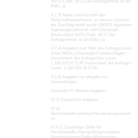
NUTS-Code: DE13 Der Auftragnehmer ist ein
KMU: ja
V.2.3) Name und Anschrift des
Wirtschaftsteilnehmers, zu dessen Gunsten
der Zuschlag erteilt wurde UNGER ingenieure
Ingenieurgesellschaft mbH Darmstadt
Deutschland NUTS-Code: DE71 Der
Auftragnehmer ist ein KMU: ja
V.2.4) Angaben zum Wert des Auftrags/Loses
(ohne MwSt.) Ursprünglich veranschlagter
Gesamtwert des Auftrags/des Loses:
1.184.033,61 EUR Gesamtwert des Auftrags /
Loses: 1.160.602,30 EUR
V.2.5) Angaben zur Vergabe von
Unteraufträgen
Abschnitt VI: Weitere Angaben
VI.3) Zusätzliche Angaben
VI.4)
Rechtsbehelfsverfahren/Nachprüfungsverfahr
en
VI.4.1) Zuständige Stelle für
Rechtsbehelfs-/Nachprüfungsverfahren
Vergabekammer Baden-Württemberg,