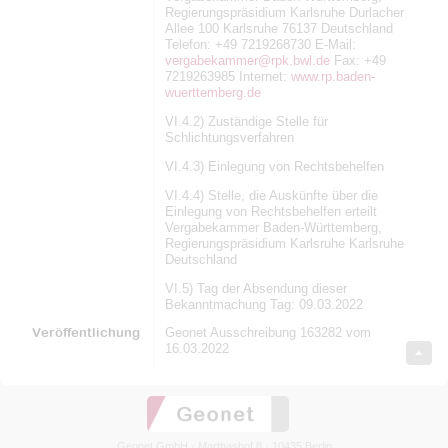
Regierungspräsidium Karlsruhe Durlacher
Allee 100 Karlsruhe 76137 Deutschland
Telefon: +49 7219268730 E-Mail:
vergabekammer@rpk.bwl.de
Fax: +49
7219263985 Internet:
www.rp.baden-
wuerttemberg.de
VI.4.2) Zuständige Stelle für
Schlichtungsverfahren
VI.4.3) Einlegung von Rechtsbehelfen
VI.4.4) Stelle, die Auskünfte über die
Einlegung von Rechtsbehelfen erteilt
Vergabekammer Baden-Württemberg,
Regierungspräsidium Karlsruhe Karlsruhe
Deutschland
VI.5) Tag der Absendung dieser
Bekanntmachung Tag: 09.03.2022
Veröffentlichung
Geonet Ausschreibung 163282 vom
16.03.2022
Geonet GmbH · Marthashof 8 · 10435 Berlin