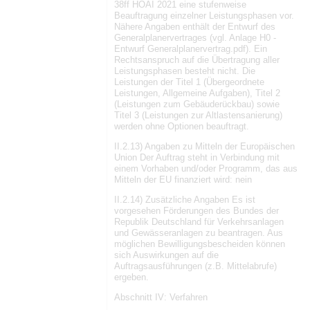
38ff HOAI 2021 eine stufenweise
Beauftragung einzelner Leistungsphasen vor.
Nähere Angaben enthält der Entwurf des
Generalplanervertrages (vgl. Anlage H0 -
Entwurf Generalplanervertrag.pdf). Ein
Rechtsanspruch auf die Übertragung aller
Leistungsphasen besteht nicht. Die
Leistungen der Titel 1 (Übergeordnete
Leistungen, Allgemeine Aufgaben), Titel 2
(Leistungen zum Gebäuderückbau) sowie
Titel 3 (Leistungen zur Altlastensanierung)
werden ohne Optionen beauftragt.
II.2.13) Angaben zu Mitteln der Europäischen
Union Der Auftrag steht in Verbindung mit
einem Vorhaben und/oder Programm, das aus
Mitteln der EU finanziert wird: nein
II.2.14) Zusätzliche Angaben Es ist
vorgesehen Förderungen des Bundes der
Republik Deutschland für Verkehrsanlagen
und Gewässeranlagen zu beantragen. Aus
möglichen Bewilligungsbescheiden können
sich Auswirkungen auf die
Auftragsausführungen (z.B. Mittelabrufe)
ergeben.
Abschnitt IV: Verfahren