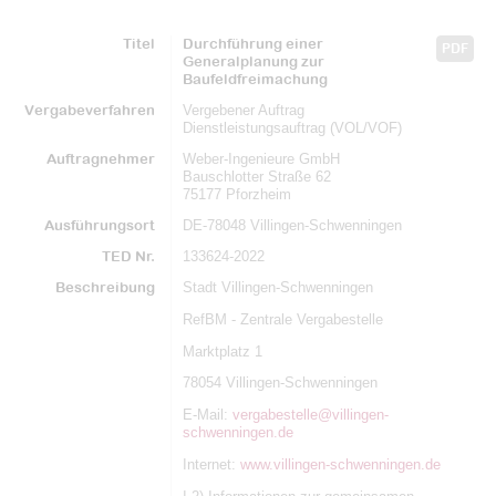
Titel
Durchführung einer
PDF
Generalplanung zur
Baufeldfreimachung
Vergabeverfahren
Vergebener Auftrag
Dienstleistungsauftrag (VOL/VOF)
Auftragnehmer
Weber-Ingenieure GmbH
Bauschlotter Straße 62
75177 Pforzheim
Ausführungsort
DE-78048 Villingen-Schwenningen
TED Nr.
133624-2022
Beschreibung
Stadt Villingen-Schwenningen
RefBM - Zentrale Vergabestelle
Marktplatz 1
78054 Villingen-Schwenningen
E-Mail:
vergabestelle@villingen-
schwenningen.de
Internet:
www.villingen-schwenningen.de