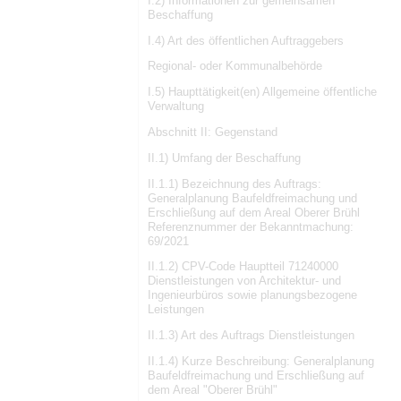
I.2) Informationen zur gemeinsamen
Beschaffung
I.4) Art des öffentlichen Auftraggebers
Regional- oder Kommunalbehörde
I.5) Haupttätigkeit(en) Allgemeine öffentliche
Verwaltung
Abschnitt II: Gegenstand
II.1) Umfang der Beschaffung
II.1.1) Bezeichnung des Auftrags:
Generalplanung Baufeldfreimachung und
Erschließung auf dem Areal Oberer Brühl
Referenznummer der Bekanntmachung:
69/2021
II.1.2) CPV-Code Hauptteil 71240000
Dienstleistungen von Architektur- und
Ingenieurbüros sowie planungsbezogene
Leistungen
II.1.3) Art des Auftrags Dienstleistungen
II.1.4) Kurze Beschreibung: Generalplanung
Baufeldfreimachung und Erschließung auf
dem Areal "Oberer Brühl"