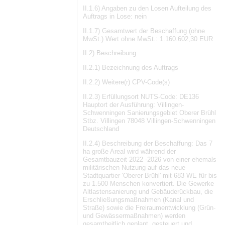
II.1.6) Angaben zu den Losen Aufteilung des
Auftrags in Lose: nein
II.1.7) Gesamtwert der Beschaffung (ohne
MwSt.) Wert ohne MwSt.: 1.160.602,30 EUR
II.2) Beschreibung
II.2.1) Bezeichnung des Auftrags
II.2.2) Weitere(r) CPV-Code(s)
II.2.3) Erfüllungsort NUTS-Code: DE136
Hauptort der Ausführung: Villingen-
Schwenningen Sanierungsgebiet Oberer Brühl
Stbz. Villingen 78048 Villingen-Schwenningen
Deutschland
II.2.4) Beschreibung der Beschaffung: Das 7
ha große Areal wird während der
Gesamtbauzeit 2022 -2026 von einer ehemals
militärischen Nutzung auf das neue
Stadtquartier 'Oberer Brühl' mit 683 WE für bis
zu 1.500 Menschen konvertiert. Die Gewerke
Altlastensanierung und Gebäuderückbau, die
Erschließungsmaßnahmen (Kanal und
Straße) sowie die Freiraumentwicklung (Grün-
und Gewässermaßnahmen) werden
gesamtheitlich geplant, gesteuert und