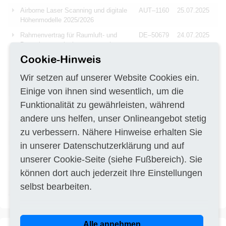
Airborne Laser Scanning und digitale
AUT–1160
25.07.2025
Höhenmodelle 2025/2026
Rahmenvertrag für Raumluft- und
DE–50679
24.07.2025
Deponiegasemissionsuntersuchungen
(FID) auf Altlastenflächen 2025 bis
Cookie-Hinweis
2028
Wir setzen auf unserer Website Cookies ein.
Maßnahmenkatalog / GIS-gestützte
DE–64521
24.07.2025
Analyse für Hotspots
Einige von ihnen sind wesentlich, um die
Funktionalität zu gewährleisten, während
Herstellung von 20 Stück Duplex-
DE–91074
24.07.2025
Erdwärmesonden
andere uns helfen, unser Onlineangebot stetig
Durchführung einer Archäologischen
DE–63452
24.07.2025
zu verbessern. Nähere Hinweise erhalten Sie
Baubegleitung
in unserer
Datenschutzerklärung
und auf
Beschaffung Emissionsspektrometer
DE–26603
24.07.2025
unserer
Cookie-Seite
(siehe Fußbereich). Sie
und Erweiterungen
können dort auch jederzeit Ihre Einstellungen
Ausführung von
DE–61231
24.07.2025
selbst bearbeiten.
Baugrunduntersuchungen
Alle annehmen