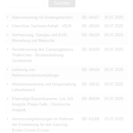
Suchen
Rahmenvertrag für Bodengutachten
DE–68167
30.07.2025
LVermGeo Sachsen-Anhalt - VE29
DE–39104
29.07.2025
Vermessung, Spergau und B181
DE–39104
28.07.2025
Merseburg und Meuscha
Revitalisierung des Campingplatzes
DE–81829
28.07.2025
Thalkirchen - Brunnenbohrung
Geothermie
Lieferung von
DE–39104
28.07.2025
Referenzstationsempfänger
Altlastensanierung und Umgestaltung
DE–34212
28.07.2025
Lehrerbereich
Ehemalige Bayernkaserne: Los 318
DE–80339
25.07.2025
Analytik Phase Gelb - Chemische
Analytik
Vermessungsleistungen im Rahmen
DE–61169
25.07.2025
der Erweiterung für den Ganztag -
Brüder-Grimm-Schule