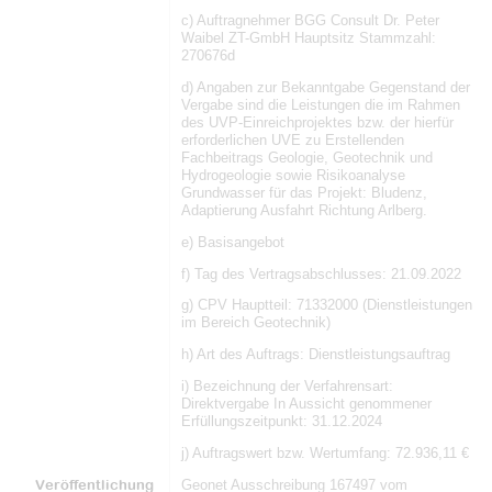
c) Auftragnehmer BGG Consult Dr. Peter
Waibel ZT-GmbH Hauptsitz Stammzahl:
270676d
d) Angaben zur Bekanntgabe Gegenstand der
Vergabe sind die Leistungen die im Rahmen
des UVP-Einreichprojektes bzw. der hierfür
erforderlichen UVE zu Erstellenden
Fachbeitrags Geologie, Geotechnik und
Hydrogeologie sowie Risikoanalyse
Grundwasser für das Projekt: Bludenz,
Adaptierung Ausfahrt Richtung Arlberg.
e) Basisangebot
f) Tag des Vertragsabschlusses: 21.09.2022
g) CPV Hauptteil: 71332000 (Dienstleistungen
im Bereich Geotechnik)
h) Art des Auftrags: Dienstleistungsauftrag
i) Bezeichnung der Verfahrensart:
Direktvergabe In Aussicht genommener
Erfüllungszeitpunkt: 31.12.2024
j) Auftragswert bzw. Wertumfang: 72.936,11 €
Veröffentlichung
Geonet Ausschreibung 167497 vom