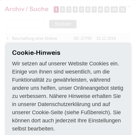
Archiv / Suche
1
2
3
4
5
6
7
8
9
10
11
Suchen
Beschaffung einer Drohne
DE–27793
31.12.2019
Erstellung eines
DE–72072
31.12.2019
Cookie-Hinweis
moorhydrologischen Gutachtens
Geotechnische Untersuchungen
DE–10557
30.12.2019
Wir setzen auf unserer Website Cookies ein.
für die Umspannplattform des
Einige von ihnen sind wesentlich, um die
Projektes Offshore Testfeld
Funktionalität zu gewährleisten, während
(OTF)
andere uns helfen, unser Onlineangebot stetig
Transport und Verwertung von
DE–91522
27.12.2019
entwässerten Klärschlamm
zu verbessern. Nähere Hinweise erhalten Sie
Durchführung von
DE–79395
27.12.2019
in unserer
Datenschutzerklärung
und auf
Baubegleitende
unserer
Cookie-Seite
(siehe Fußbereich). Sie
Kampfmittelräumung in
können dort auch jederzeit Ihre Einstellungen
Teilflächen
selbst bearbeiten.
Ländlicher Wegebau -
DE–14778
27.12.2019
Ökologische Baubegleitung