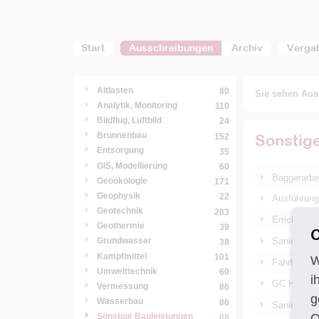
Start
Ausschreibungen
Archiv
Verga
Altlasten
80
Sie sehen Auss
Analytik, Monitoring
110
Bildflug, Luftbild
24
Brunnenbau
Sonstig
152
Entsorgung
35
GIS, Modellierung
60
Baggerarbe
Geoökologie
171
Geophysik
22
Ausführung 
Geotechnik
203
Errichtung
Geothermie
39
C
Sanierung 
Grundwasser
38
Kampfmittel
101
W
Fahrbahnsa
Umwelttechnik
60
i
GC Hochwas
Vermessung
86
g
Wasserbau
86
Sanierung 
O
Sonstige Bauleistungen
88