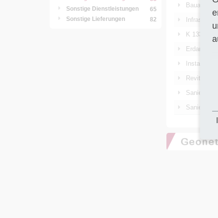
Bauarbeite
Sonstige Dienstleistungen
65
e
Sonstige Lieferungen
Infrastruk
82
u
K 133, Ern
a
Erdarbeite
Instandset
Revitalisi
Sanierung 
Sanierung 