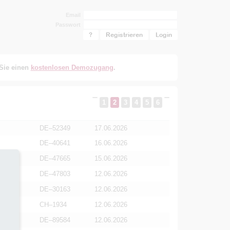
Email
Passwort
?
Registrieren
 Sie einen
kostenlosen Demozugang
.
1
2
3
4
5
6
DE–52349
17.06.2026
DE–40641
16.06.2026
 Weg
DE–47665
15.06.2026
DE–47803
12.06.2026
DE–30163
12.06.2026
CH–1934
12.06.2026
DE–89584
12.06.2026