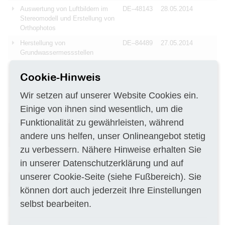
Auswertung von Luftbildern im
DE–48143
28.05.2014
Stereomodell und Erstellung von
Orthophotos
Herstellung von
DE–84489
27.05.2014
Grundwassermessstellen
Erstellung einer Anlage zur
DE–38640
27.05.2014
Cookie-Hinweis
Durchführung eines
Sanierungsversuches an der
Wir setzen auf unserer Website Cookies ein.
GWM Sohle 2 sowie
Durchführung des
Einige von ihnen sind wesentlich, um die
Sanierungsversuches
Funktionalität zu gewährleisten, während
Digitalisierung von
DE–99092
27.05.2014
andere uns helfen, unser Onlineangebot stetig
Feldschätzungskarten
zu verbessern. Nähere Hinweise erhalten Sie
Lieferung eines ABEM
DE–53113
25.05.2014
in unserer
Datenschutzerklärung
und auf
Geoelektrik-System
unserer
Cookie-Seite
(siehe Fußbereich). Sie
Durchführung einer Geologische
CH–3003
25.05.2014
Beratung
können dort auch jederzeit Ihre Einstellungen
selbst bearbeiten.
Erstellen einer Regionalen
DE–45128
22.05.2014
Klimaschutzkonzepts