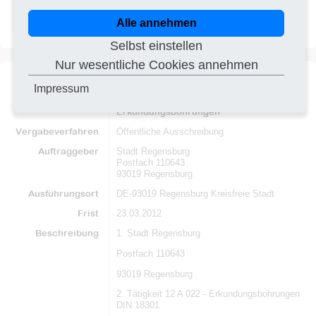
Herstellen einer
DE–20539
22.05.2014
Aufschlussbohrung
Alle annehmen
Selbst einstellen
Nur wesentliche Cookies annehmen
Impressum
Titel
Durchführung einer
PDF
Erkundungsbohrungen
Vergabeverfahren
Öffentliche Ausschreibung
Auftraggeber
Stadt Regensburg
Postfach 110643
93019 Regensburg
Ausführungsort
DE-93019 Regensburg Kreisfreie Stadt
Frist
23.03.2012
Beschreibung
1. Stadt Regensburg
Postfach 110643
93019 Regensburg
2. Tätigkeit 12 A 022 - Erkundungsbohrungen
DIN 18301