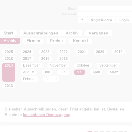
Email
Passwort
?
Registrieren
Start
Ausschreibungen
Archiv
Vergaben
Archiv
Firmen
Preise
Kontakt
2025
2024
2023
2022
2021
2020
2019
2018
2017
2016
2015
2014
Dezember
November
Oktober
September
August
Juli
Juni
Mai
April
März
Februar
Januar
2013
Sie sehen Ausschreibungen, deren Frist abgelaufen ist. Bestellen
Sie einen
kostenlosen Demozugang
.