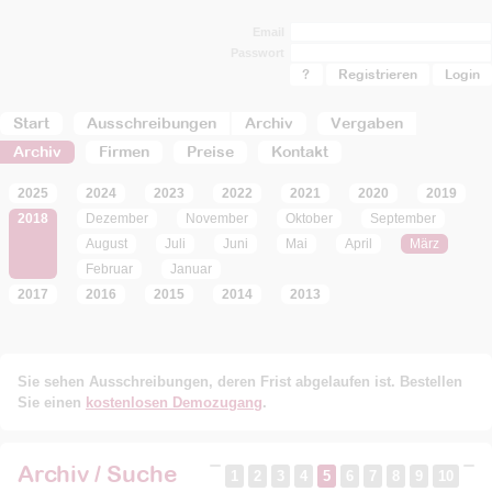
Email
Passwort
?
Registrieren
Start
Ausschreibungen
Archiv
Vergaben
Archiv
Firmen
Preise
Kontakt
2025
2024
2023
2022
2021
2020
2019
2018
Dezember
November
Oktober
September
August
Juli
Juni
Mai
April
März
Februar
Januar
2017
2016
2015
2014
2013
Sie sehen Ausschreibungen, deren Frist abgelaufen ist. Bestellen
Sie einen
kostenlosen Demozugang
.
Archiv / Suche
1
2
3
4
5
6
7
8
9
10