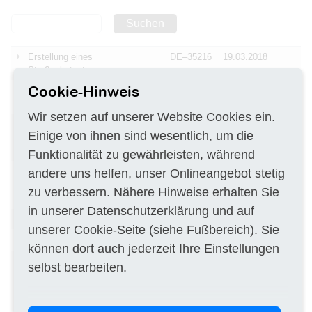
Suchen
Erstellung eines
DE–35216
19.03.2018
Straßenkatasters
Cookie-Hinweis
Lysimeterbau für und Aufbau in
DE–15236
19.03.2018
Kasachstan
Wir setzen auf unserer Website Cookies ein.
Durchführung von
DE–80333
19.03.2018
Einige von ihnen sind wesentlich, um die
Vermessungsarbeiten
„Bayernbefliegung 2018“
Funktionalität zu gewährleisten, während
Lieferung von Verfüllbaustoff für
andere uns helfen, unser Onlineangebot stetig
DE–38319
19.03.2018
untertägige
zu verbessern. Nähere Hinweise erhalten Sie
Erkundungsbohrungen
in unserer
Datenschutzerklärung
und auf
Bau von Küstenschutzanlagen
DE–26363
19.03.2018
unserer
Cookie-Seite
(siehe Fußbereich). Sie
Bau von Straßenbrücken
DE–39164
19.03.2018
können dort auch jederzeit Ihre Einstellungen
Bauaufsicht von Rheinbrücke
DE–50679
19.03.2018
selbst bearbeiten.
(linksrheinische und
rechtsrheinische
Baumaßnahmen)