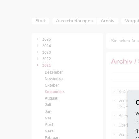
Start
Ausschreibungen
Archiv
Verga
2025
Sie sehen Auss
2024
2023
2022
Archiv /
2021
Dezember
November
Oktober
SiGeKo zur
September
August
C
Vorbereitu
Juli
(SUP)
Juni
W
Berechnung
Mai
i
April
Überlassung
g
März
Verrichtun
O
Februar