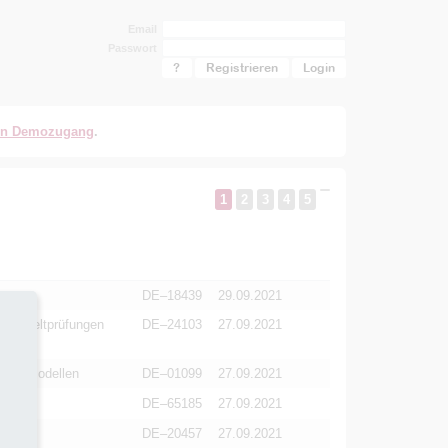
Email
Passwort
?
Registrieren
en Demozugang
.
1
2
3
4
5
DE–18439
29.09.2021
n Umweltprüfungen
DE–24103
27.09.2021
ächenmodellen
DE–01099
27.09.2021
DE–65185
27.09.2021
DE–20457
27.09.2021