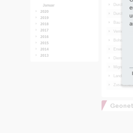
Durchführu
Januar
e
2020
Durchführu
u
2019
Bau von 3 
a
2018
2017
Verrichtun
2016
Bohrarbeit
2015
Erweiterun
2014
2013
Dienstleist
Migration v
Landschafts
Zusammenst