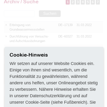
Archiv / Suche
1
2
3
4
5
6
7
Suchen
Erbringung von
DE–17139
31.03.2022
Grundwassermessstellen
Durchführung von Versuchs-
DE–60327
31.03.2022
und Aufschlussbohrungen
Erweiterte Laserscanbefliegung
DE–56070
31.03.2022
2022
Cookie-Hinweis
Neubau einer Schule
DE–12279
31.03.2022
Wir setzen auf unserer Website Cookies ein.
Durchführung von
DE–60327
31.03.2022
Einige von ihnen sind wesentlich, um die
Kernbohrungen,
Funktionalität zu gewährleisten, während
Rammsondierung sowie
Bahrlochrammsondierung
andere uns helfen, unser Onlineangebot stetig
Kartierung von 372 HNV-
DE–76185
31.03.2022
zu verbessern. Nähere Hinweise erhalten Sie
Probeflächen in 25 Losen
in unserer
Datenschutzerklärung
und auf
Untersuchung,
DE–20537
31.03.2022
unserer
Cookie-Seite
(siehe Fußbereich). Sie
Fremdüberwachung sowie