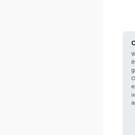
C
W
i
g
O
e
u
a