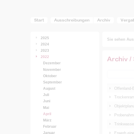
Start
Ausschreibungen
Archiv
Verga
2025
Sie sehen Auss
2024
2023
2022
Archiv /
Dezember
November
Oktober
September
Offenland-
August
Juli
Trockenram
Juni
Objektplan
Mai
April
Probenahme
März
Trinkwasse
Februar
Erwerb ein
Januar