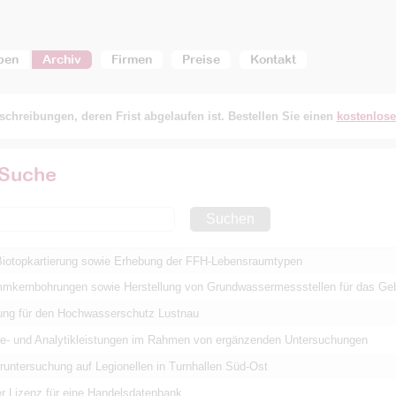
ben
Archiv
Firmen
Preise
Kontakt
chreibungen, deren Frist abgelaufen ist. Bestellen Sie einen
kostenlos
 Suche
Suchen
Biotopkartierung sowie Erhebung der FFH-Lebensraumtypen
mkernbohrungen sowie Herstellung von Grundwassermessstellen für das Gebi
ung für den Hochwasserschutz Lustnau
- und Analytikleistungen im Rahmen von ergänzenden Untersuchungen
runtersuchung auf Legionellen in Turnhallen Süd-Ost
er Lizenz für eine Handelsdatenbank