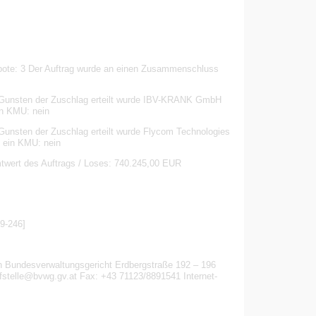
bote: 3 Der Auftrag wurde an einen Zusammenschluss
n Gunsten der Zuschlag erteilt wurde IBV-KRANK GmbH
in KMU: nein
Gunsten der Zuschlag erteilt wurde Flycom Technologies
 ein KMU: nein
wert des Auftrags / Loses: 740.245,00 EUR
9-246]
en Bundesverwaltungsgericht Erdbergstraße 192 – 196
ufstelle@bvwg.gv.at Fax: +43 71123/8891541 Internet-