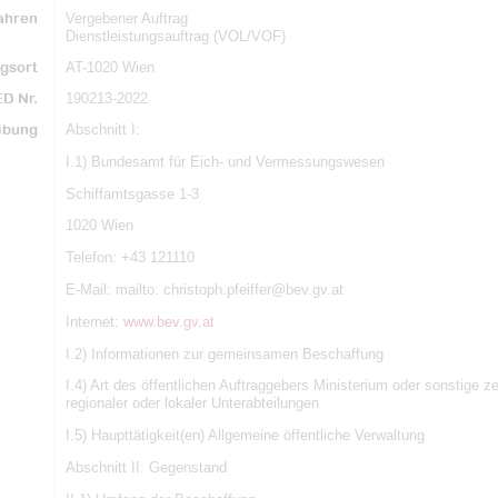
ahren
Vergebener Auftrag
Dienstleistungsauftrag (VOL/VOF)
gsort
AT-1020 Wien
D Nr.
190213-2022
ibung
Abschnitt I:
I.1) Bundesamt für Eich- und Vermessungswesen
Schiffamtsgasse 1-3
1020 Wien
Telefon: +43 121110
E-Mail: mailto: christoph.pfeiffer@bev.gv.at
Internet:
www.bev.gv.at
I.2) Informationen zur gemeinsamen Beschaffung
I.4) Art des öffentlichen Auftraggebers Ministerium oder sonstige z
regionaler oder lokaler Unterabteilungen
I.5) Haupttätigkeit(en) Allgemeine öffentliche Verwaltung
Abschnitt II: Gegenstand