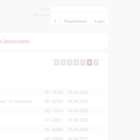
Email
Passwort
?
Registrieren
en Demozugang
.
1
2
3
4
5
6
7
DE–76185
06.04.2022
et "Im Gantental"
DE–82362
06.04.2022
DE–72074
06.04.2022
AT–1020
05.04.2022
DE–60486
05.04.2022
DE–30655
05.04.2022