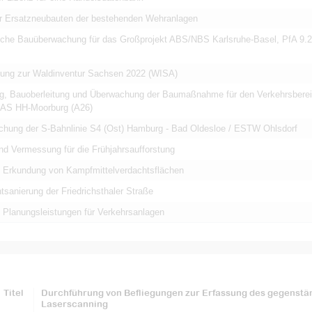
r Ersatzneubauten der bestehenden Wehranlagen
che Bauüberwachung für das Großprojekt ABS/NBS Karlsruhe-Basel, PfA 9.2
ung zur Waldinventur Sachsen 2022 (WISA)
ng, Bauoberleitung und Überwachung der Baumaßnahme für den Verkehrsbere
s AS HH-Moorburg (A26)
hung der S-Bahnlinie S4 (Ost) Hamburg - Bad Oldesloe / ESTW Ohlsdorf
nd Vermessung für die Frühjahrsaufforstung
 Erkundung von Kampfmittelverdachtsflächen
sanierung der Friedrichsthaler Straße
 Planungsleistungen für Verkehrsanlagen
Titel
Durchführung von Befliegungen zur Erfassung des gegenstän
Laserscanning