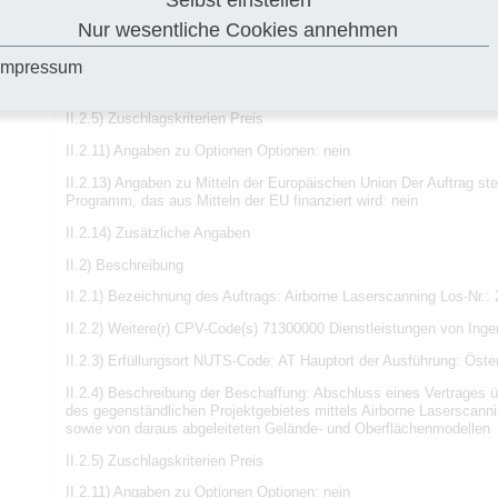
Selbst einstellen
II.2.3) Erfüllungsort NUTS-Code: AT Hauptort der Ausführung: Öste
Nur wesentliche Cookies annehmen
II.2.4) Beschreibung der Beschaffung: Abschluss eines Vertrages 
Impressum
des gegenständlichen Projektgebietes mittels Airborne Laserscannin
sowie von daraus abgeleiteten Gelände- und Oberflächenmodellen
II.2.5) Zuschlagskriterien Preis
II.2.11) Angaben zu Optionen Optionen: nein
II.2.13) Angaben zu Mitteln der Europäischen Union Der Auftrag st
Programm, das aus Mitteln der EU finanziert wird: nein
II.2.14) Zusätzliche Angaben
II.2) Beschreibung
II.2.1) Bezeichnung des Auftrags: Airborne Laserscanning Los-Nr.: 
II.2.2) Weitere(r) CPV-Code(s) 71300000 Dienstleistungen von Inge
II.2.3) Erfüllungsort NUTS-Code: AT Hauptort der Ausführung: Öste
II.2.4) Beschreibung der Beschaffung: Abschluss eines Vertrages 
des gegenständlichen Projektgebietes mittels Airborne Laserscannin
sowie von daraus abgeleiteten Gelände- und Oberflächenmodellen
II.2.5) Zuschlagskriterien Preis
II.2.11) Angaben zu Optionen Optionen: nein