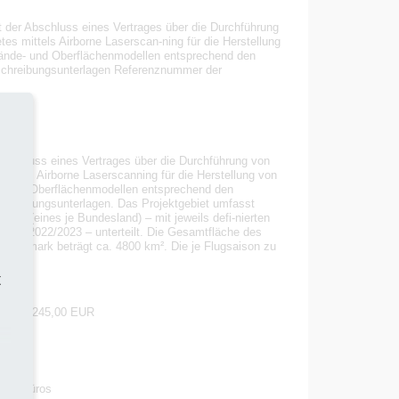
t der Abschluss eines Vertrages über die Durchführung
es mittels Airborne Laserscan-ning für die Herstellung
elände- und Oberflächenmodellen entsprechend den
schreibungsunterlagen Referenznummer der
urbüros
 Abschluss eines Vertrages über die Durchführung von
ittels Airborne Laserscanning für die Herstellung von
e- und Oberflächenmodellen entsprechend den
chreibungsunterlagen. Das Projektgebiet umfasst
Lose (eines je Bundesland) – mit jeweils defi-nierten
2 und 2022/2023 – unterteilt. Die Gesamtfläche des
teiermark beträgt ca. 4800 km². Die je Flugsaison zu
.
t
.: 740.245,00 EUR
1
nieurbüros