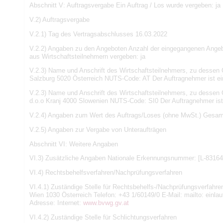
Abschnitt V: Auftragsvergabe Ein Auftrag / Los wurde vergeben: ja
V.2) Auftragsvergabe
V.2.1) Tag des Vertragsabschlusses 16.03.2022
V.2.2) Angaben zu den Angeboten Anzahl der eingegangenen Ange
aus Wirtschaftsteilnehmern vergeben: ja
V.2.3) Name und Anschrift des Wirtschaftsteilnehmers, zu desse
Salzburg 5020 Österreich NUTS-Code: AT Der Auftragnehmer ist e
V.2.3) Name und Anschrift des Wirtschaftsteilnehmers, zu dessen 
d.o.o Kranj 4000 Slowenien NUTS-Code: SI0 Der Auftragnehmer ist
V.2.4) Angaben zum Wert des Auftrags/Loses (ohne MwSt.) Gesamt
V.2.5) Angaben zur Vergabe von Unteraufträgen
Abschnitt VI: Weitere Angaben
VI.3) Zusätzliche Angaben Nationale Erkennungsnummer: [L-83164
VI.4) Rechtsbehelfsverfahren/Nachprüfungsverfahren
VI.4.1) Zuständige Stelle für Rechtsbehelfs-/Nachprüfungsverfahr
Wien 1030 Österreich Telefon: +43 1/60149/0 E-Mail: mailto: einla
Adresse: Internet:
www.bvwg.gv.at
VI.4.2) Zuständige Stelle für Schlichtungsverfahren