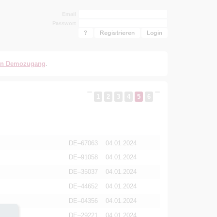
Email
Passwort
?
Registrieren
en Demozugang
.
1
2
3
4
5
6
DE–67063
04.01.2024
DE–91058
04.01.2024
DE–35037
04.01.2024
DE–44652
04.01.2024
DE–04356
04.01.2024
DE–29221
04.01.2024