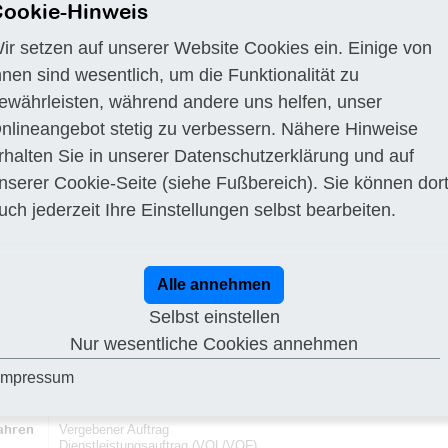
ookie-Hinweis
es Sportvereinshauses
ir setzen auf unserer Website Cookies ein. Einige von
iche Baubegleitung IGA
hnen sind wesentlich, um die Funktionalität zu
ende Bodenbeprobung
ewährleisten, während andere uns helfen, unser
sung eines geodätischen Programmsystems
nlineangebot stetig zu verbessern. Nähere Hinweise
zgutachten für Neubau Sportvereinshaus
rhalten Sie in unserer
Datenschutzerklärung
und auf
der Brutbestände wertgebender Vogelarten in Vogelschutzgebieten des Lande
nserer
Cookie-Seite
(siehe Fußbereich). Sie können dor
 2024 bis 2027
uch jederzeit Ihre Einstellungen selbst bearbeiten.
oring nach Artikel 11 und 17 der FFH-Richtlinie in Sachsen-Anhalt
zungsbau der Gustav- Bruhn- Schule - Archäologische Untersuchung
Alle annehmen
e Kartierung
Selbst einstellen
Nur wesentliche Cookies annehmen
Impressum
Titel
Bodenkundliche Baubegleitung IGA
ahren
Vergebener Auftrag
Dienstleistungsauftrag (VOL/VOF)