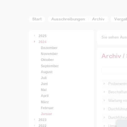
Start
Ausschreibungen
Archiv
Verga
2025
Sie sehen Auss
2024
Dezember
November
Archiv /
Oktober
September
August
Juli
Probenentn
Juni
Mai
Beschaffun
April
Wartung vo
März
Februar
Durchführu
Januar
Durchführun
2023
Umweltfachl
2022