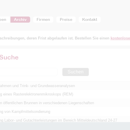
ben
Archiv
Firmen
Preise
Kontakt
chreibungen, deren Frist abgelaufen ist. Bestellen Sie einen
kostenlos
 Suche
Suchen
ahmen und Trink- und Grundwasseranalysen
g eines Rasterelektronenmikroskops (REM)
n öffentlichen Brunnen in verschiedenen Liegenschaften
ng von Kampfmittelsondierung
g Labor- und Gutachterleistungen im Bereich Mitteldeutschland 24-27
iche Begleitung der Planfeststellung Strecke Soltau-Lüneburg