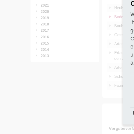
C
2021
Neubau ein
2020
W
Bodenkundl
2019
i
2018
Baubegleit
g
2017
Gessamtlö
2016
O
2015
Artenschut
e
2014
Erfassung 
u
2013
den Jahren
a
Arten-Monit
Schulergän
Faunistisch
Vergabeverf