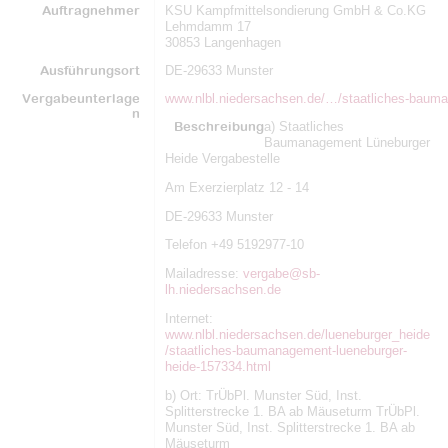
Auftragnehmer
KSU Kampfmittelsondierung GmbH & Co.KG
Lehmdamm 17
30853 Langenhagen
Ausführungsort
DE-29633 Munster
Vergabeunterlage
www.nlbl.niedersachsen.de/…/staatliches-bauma
n
Beschreibung
a) Staatliches
Baumanagement Lüneburger
Heide Vergabestelle
Am Exerzierplatz 12 - 14
DE-29633 Munster
Telefon +49 5192977-10
Mailadresse:
vergabe@sb-
lh.niedersachsen.de
Internet:
www.nlbl.niedersachsen.de/lueneburger_heide
/staatliches-baumanagement-lueneburger-
heide-157334.html
b) Ort: TrÜbPl. Munster Süd, Inst.
Splitterstrecke 1. BA ab Mäuseturm TrÜbPl.
Munster Süd, Inst. Splitterstrecke 1. BA ab
Mäuseturm