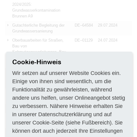
2024/2025:
Grundwasserkontamination
Brunnen A9
Gutachterliche Begleitung der
DE–64584
29.07.2024
Grundwassersanierung
Oberbauarbeiten für Straßen,
DE–01129
24.07.2024
Bau von
Schmutzwasserleitungen, Bau
von Regenwasserrohrleitungen,
Cookie-Hinweis
sowie Grabenaushub
Wir setzen auf unserer Website Cookies ein.
Planung Tunnel GBW mit
AT–1020
24.07.2024
kontinuierlichem Vortrieb für
Einige von ihnen sind wesentlich, um die
viergleisigen Ausbau
Funktionalität zu gewährleisten, während
Vermessungsleistungen Strecke
DE–60054
24.07.2024
andere uns helfen, unser Onlineangebot stetig
Frankfurt-Heidelberg 3601
zu verbessern. Nähere Hinweise erhalten Sie
Bau eines Feuerlöschbrunnens
DE–18246
22.07.2024
in unserer
Datenschutzerklärung
und auf
Ausbau mehrerer
DE–54518
22.07.2024
unserer
Cookie-Seite
(siehe Fußbereich). Sie
Wirtschaftswege
können dort auch jederzeit Ihre Einstellungen
Landschaftspflegerische
DE–47798
22.07.2024