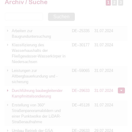
Archiv / Suche
1
2
3
Suchen
Arbeiten zur
DE–25335
31.07.2024
Baugrunduntersuchung
Klassifizierung des
DE–30177
31.07.2024
Wasserhaushalts der
Fließgewässer-Wasserkörper in
Niedersachsen
Leistungen zur
DE–59065
31.07.2024
Altbergbauerkundung und -
sicherung
Durchführung baubegleitender
DE–29633
31.07.2024
Kampfmittelsondierung
Erstellung von 360°
DE–45128
31.07.2024
Straßenpanoramabildern und
einer Punktwolke der LiDAR-
Straßenaufnahme
Umbau Betrieb der GSA
DE–29633
29.07.2024