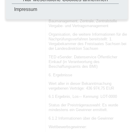
Organisation, die zusätzliche Informationen
Impressum
über das Vergabeverfahren bereitstellt:
Staatsbetrieb Sächsisches Immobilien- und
Baumanagement, Zentrale, Zentralstelle
Vergabe- und Vertragsmanagement
Organisation, die weitere Informationen für die
Nachprüfungsverfahren bereitstellt: 1.
Vergabekammer des Freistaates Sachsen bei
der Landesdirektion Sachsen
TED eSender: Datenservice Öffentlicher
Einkauf (in Verantwortung des
Beschaffungsamts des BMI)
6. Ergebnisse
Wert aller in dieser Bekanntmachung
vergebenen Verträge: 436 974,75 EUR
6.1 Ergebnis, Los-– Kennung: LOT-0000
Status der Preisträgerauswahl: Es wurde
mindestens ein Gewinner ermittelt.
6.1.2 Informationen über die Gewinner
Wettbewerbsgewinner: