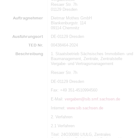
Riesaer Str. 7h
01129 Dresden
Auftragnehmer
Dietmar Mothes GmbH
Blankenburgstr. 114
09114 Chemnitz
Ausführungsort
DE-01129 Dresden
TED Nr.
00438464-2024
Beschreibung
1. Staatsbetrieb Sächsisches Immobilien- und
Baumanagement, Zentrale, Zentralstelle
Vergabe- und Vertragsmanagement
Riesaer Str. 7h
DE-01129 Dresden
Fax: +49 351-4510994560
E-Mail:
vergaben@sib.smf.sachsen.de
Internet:
www.sib.sachsen.de
2. Verfahren
2.1 Verfahren
Titel: 24O30080 LfULG, Zentrales