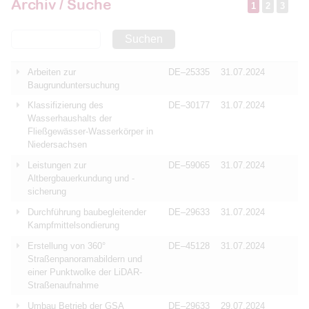
Archiv / Suche
1
2
3
Suchen
Arbeiten zur
DE–25335
31.07.2024
Baugrunduntersuchung
Klassifizierung des
DE–30177
31.07.2024
Wasserhaushalts der
Fließgewässer-Wasserkörper in
Niedersachsen
Leistungen zur
DE–59065
31.07.2024
Altbergbauerkundung und -
sicherung
Durchführung baubegleitender
DE–29633
31.07.2024
Kampfmittelsondierung
Erstellung von 360°
DE–45128
31.07.2024
Straßenpanoramabildern und
einer Punktwolke der LiDAR-
Straßenaufnahme
Umbau Betrieb der GSA
DE–29633
29.07.2024