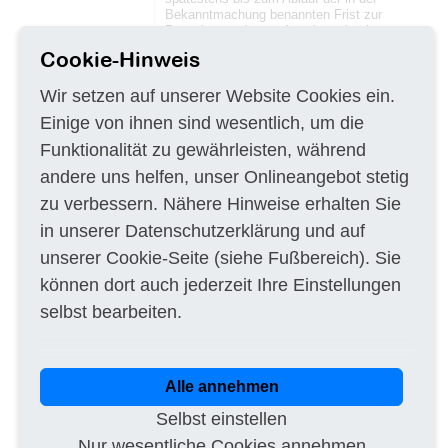
Bekanntmachung benannten Frist zur
Bewerbung oder zur Angebotsabgabe
gegenüber dem Auftraggeber gerügt werden,
Cookie-Hinweis
Verstöße gegen Vergabevorschriften, die erst
in den Vergabeunterlagen erkennbar sind,
Wir setzen auf unserer Website Cookies ein.
spätestens bis zum Ablauf der Frist zur
Bewerbung oder zur Angebotsabgabe. Der
Einige von ihnen sind wesentlich, um die
Nachprüfungsantrag ist ebenfalls unzulässig,
wenn mehr als 15 Kalendertage nach Eingang
Funktionalität zu gewährleisten, während
der Mitteilung des Auftraggebers, einer Rüge
nicht abhelfen zu wollen, vergangen sind.
andere uns helfen, unser Onlineangebot stetig
zu verbessern. Nähere Hinweise erhalten Sie
5.1.15 Techniken
in unserer
Datenschutzerklärung
und auf
Rahmenvereinbarung: Keine
Rahmenvereinbarung
unserer
Cookie-Seite
(siehe Fußbereich). Sie
Informationen über das dynamische
können dort auch jederzeit Ihre Einstellungen
Beschaffungssystem: Kein dynamisches
Beschaffungssystem
selbst bearbeiten.
Elektronische Auktion: nein
5.1.16 Weitere Informationen, Schlichtung
und Nachprüfung
Alle annehmen
Überprüfungsstelle: 1. Vergabekammer des
Selbst einstellen
Freistaates Sachsen bei der Landesdirektion
Sachsen
Nur wesentliche Cookies annehmen