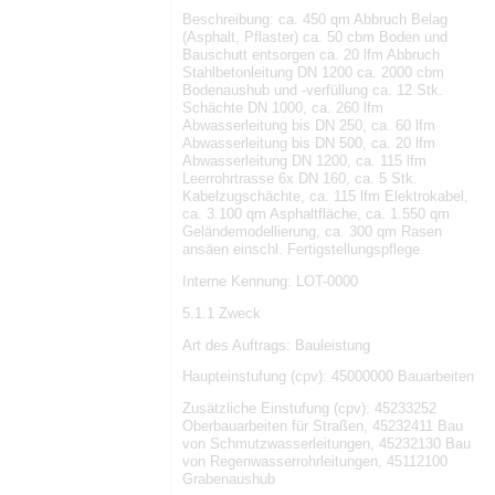
Beschreibung: ca. 450 qm Abbruch Belag
(Asphalt, Pflaster) ca. 50 cbm Boden und
Bauschutt entsorgen ca. 20 lfm Abbruch
Stahlbetonleitung DN 1200 ca. 2000 cbm
Bodenaushub und -verfüllung ca. 12 Stk.
Schächte DN 1000, ca. 260 lfm
Abwasserleitung bis DN 250, ca. 60 lfm
Abwasserleitung bis DN 500, ca. 20 lfm
Abwasserleitung DN 1200, ca. 115 lfm
Leerrohrtrasse 6x DN 160, ca. 5 Stk.
Kabelzugschächte, ca. 115 lfm Elektrokabel,
ca. 3.100 qm Asphaltfläche, ca. 1.550 qm
Geländemodellierung, ca. 300 qm Rasen
ansäen einschl. Fertigstellungspflege
Interne Kennung: LOT-0000
5.1.1 Zweck
Art des Auftrags: Bauleistung
Haupteinstufung (cpv): 45000000 Bauarbeiten
Zusätzliche Einstufung (cpv): 45233252
Oberbauarbeiten für Straßen, 45232411 Bau
von Schmutzwasserleitungen, 45232130 Bau
von Regenwasserrohrleitungen, 45112100
Grabenaushub