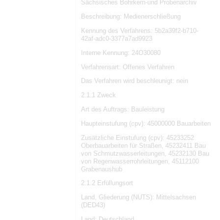
Sächsisches Bohrkern-und Probenarchiv
Beschreibung: Medienerschließung
Kennung des Verfahrens: 5b2a39f2-b710-
42af-adc0-3377a7ad9923
Interne Kennung: 24O30080
Verfahrensart: Offenes Verfahren
Das Verfahren wird beschleunigt: nein
2.1.1 Zweck
Art des Auftrags: Bauleistung
Haupteinstufung (cpv): 45000000 Bauarbeiten
Zusätzliche Einstufung (cpv): 45233252
Oberbauarbeiten für Straßen, 45232411 Bau
von Schmutzwasserleitungen, 45232130 Bau
von Regenwasserrohrleitungen, 45112100
Grabenaushub
2.1.2 Erfüllungsort
Land, Gliederung (NUTS): Mittelsachsen
(DED43)
Land: Deutschland