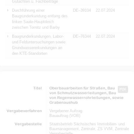
Gutachten u. Fachbeiträge
Durchführung einer
DE–39104
22.07.2024
Baugrunderkundung entlang des
linken Saale-Hauptdeich
zwischen Tornitz und Barby
Baugrunderkundungen, Labor-
DE–76344
22.07.2024
und Felduntersuchungen sowie
Grundwassererkundungen an
den KTE-Standorten
Titel
Oberbauarbeiten für Straßen, Bau
PDF
von Schmutzwasserleitungen, Bau
von Regenwasserrohrleitungen, sowie
Grabenaushub
Vergabeverfahren
Vergebener Auftrag
Bauauftrag (VOB)
Vergabestelle
Staatsbetrieb Sächsisches Immobilien- und
Baumanagement, Zentrale, ZS VVM, Zentrale
Vergabestelle