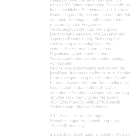
Reutlingen sind über einen Zeitraum von
nahezu 200 Jahren entstanden. Daher gibt es
kein einheitliches Erscheinungsbild. Auch die
Benennung der Akten wurde im Laufe der Zeit
verändert. Die Liegenschaftskatasterakten
müssen nach der Vorgabe der
Verwaltungsvorschrift zur Führung des
Liegenschaftskatasters (VwVLK) unter den
Aspekten Bereitstellung, Sicherung und
Archivierung vollständig digital erfasst
werden. Die Akten müssen nach der
Digitalisierung entsprechend den
Qualitätsanforderungen der seither analog
vorliegenden
Originalliegenschaftskatasterakten von der
jeweiligen Urvermessung bis heute in digitaler
Form vorliegen und später über das digitale
Informationssystem für die Bereitstellung der
Liegenschaftskatasterakten (ILKA) als
zentrales IT-Verfahren in Baden-Württemberg
abrufbar sein. Kennung des Verfahrens:
460462b9-9fbe-4394-9eb8-1f7f6989abdb
Verfahrensart: Offenes Verfahren
2.1.1 Zweck: Art des Auftrags:
Dienstleistungen Haupteinstufung (cpv):
79999100 Scanning
2.1.2 Erfüllungsort: Land, Gliederung (NUTS):