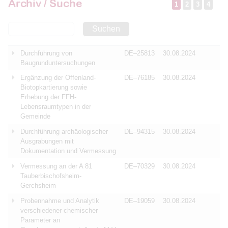
Archiv / Suche
1
2
3
4
Suchen
Durchführung von
DE–25813
30.08.2024
Baugrunduntersuchungen
Ergänzung der Offenland-
DE–76185
30.08.2024
Biotopkartierung sowie
Erhebung der FFH-
Lebensraumtypen in der
Gemeinde
Durchführung archäologischer
DE–94315
30.08.2024
Ausgrabungen mit
Dokumentation und Vermessung
Vermessung an der A 81
DE–70329
30.08.2024
Tauberbischofsheim-
Gerchsheim
Probennahme und Analytik
DE–19059
30.08.2024
verschiedener chemischer
Parameter an