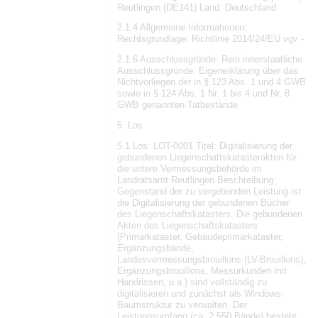
Reutlingen (DE141) Land: Deutschland
2.1.4 Allgemeine Informationen:
Rechtsgrundlage: Richtlinie 2014/24/EU vgv -
2.1.6 Ausschlussgründe: Rein innerstaatliche
Ausschlussgründe: Eigenerklärung über das
Nichtvorliegen der in § 123 Abs. 1 und 4 GWB
sowie in § 124 Abs. 1 Nr. 1 bis 4 und Nr. 8
GWB genannten Tatbestände
5. Los
5.1 Los: LOT-0001 Titel: Digitalisierung der
gebundenen Liegenschaftskatasterakten für
die untere Vermessungsbehörde im
Landratsamt Reutlingen Beschreibung:
Gegenstand der zu vergebenden Leistung ist
die Digitalisierung der gebundenen Bücher
des Liegenschaftskatasters. Die gebundenen
Akten des Liegenschaftskatasters
(Primärkataster, Gebäudeprimärkataster,
Ergänzungsbände,
Landesvermessungsbrouillons (LV-Brouillons),
Ergänzungsbrouillons, Messurkunden mit
Handrissen, u.a.) sind vollständig zu
digitalisieren und zunächst als Windows-
Baumstruktur zu verwalten. Der
Leistungsumfang (ca. 2.550 Bände) besteht