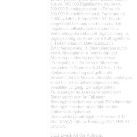
aus ca. 602.000 Digitalisaten, davon ca.
300.000 Buchdoppelseiten in Farbe, ca.
300.000 Bucheinzelseiten in Farbe und ca.
2.000 gefaltete Pläne größer A3. Die zu
vergebende Leistung setzt sich aus den
folgenden Teilleistungen zusammen: a.
Vorbereitung der Akten zur Digitalisierung. b.
Digitalisierung der Akten beim Auftragnehmer.
c. Dokumentation, Datenaustausch,
Zwischenlagerung. d. Datenübergabe durch
den Auftragnehmer. e. Verpacken und
Abholung / Lieferung und Auspacken
(Transport). Alle Akten sind öffentliche
Urkunden im Sinne des § 418 Abs. 1 der
Zivilprozessordnung und gelten als
Beweismittel vor Gericht. Die Akten verlangen
einen höchst verantwortungsvollen und
sensiblen Umgang. Die aufgeführten
Teilleistungen müssen daher direkt vom
Bieter selbst oder im Fall einer
Bietergemeinschaft von einem Teilnehmer der
Bietergemeinschaft ausgeführt werden
(kritische Aufgaben bei
Dienstleistungsaufträgen im Sinn von § 47
Abs. 5 VgV). Interne Kennung: 2024-LRA RT-
31/1-001
5.1.1 Zweck Art des Auftrags: