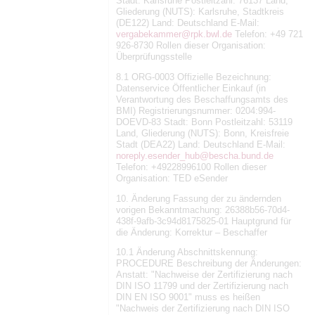
Stadt: Karlsruhe Postleitzahl: 76137 Land,
Gliederung (NUTS): Karlsruhe, Stadtkreis
(DE122) Land: Deutschland E-Mail:
vergabekammer@rpk.bwl.de
Telefon: +49 721
926-8730 Rollen dieser Organisation:
Überprüfungsstelle
8.1 ORG-0003 Offizielle Bezeichnung:
Datenservice Öffentlicher Einkauf (in
Verantwortung des Beschaffungsamts des
BMI) Registrierungsnummer: 0204:994-
DOEVD-83 Stadt: Bonn Postleitzahl: 53119
Land, Gliederung (NUTS): Bonn, Kreisfreie
Stadt (DEA22) Land: Deutschland E-Mail:
noreply.esender_hub@bescha.bund.de
Telefon: +49228996100 Rollen dieser
Organisation: TED eSender
10. Änderung Fassung der zu ändernden
vorigen Bekanntmachung: 26388b56-70d4-
438f-9afb-3c94d8175825-01 Hauptgrund für
die Änderung: Korrektur – Beschaffer
10.1 Änderung Abschnittskennung:
PROCEDURE Beschreibung der Änderungen:
Anstatt: "Nachweise der Zertifizierung nach
DIN ISO 11799 und der Zertifizierung nach
DIN EN ISO 9001" muss es heißen
"Nachweis der Zertifizierung nach DIN ISO