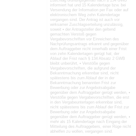
Zuschlag ordnungsgemäß nach § 134 GWB
informiert hat und 15 Kalendertage bzw. bei
Versendung der Information per Fax oder auf
elektronischem Weg zehn Kalendertage
vergangen sind. Der Antrag ist auch vor
wirksamer Zuschlagserteilung unzulässig,
soweit • der Antragsteller den geltend
gemachten Verstoß gegen
Vergabevorschriften vor Einreichen des
Nachprüfungsantrags erkannt und gegenüber
dem Auftraggeber nicht innerhalb einer Frist
von zehn Kalendertagen gerügt hat; der
Ablauf der Frist nach § 134 Absatz 2 GWB
bleibt unberührt, • Verstöße gegen
Vergabevorschriften, die aufgrund der
Bekanntmachung erkennbar sind, nicht
spätestens bis zum Ablauf der in der
Bekanntmachung benannten Frist zur
Bewerbung oder zur Angebotsabgabe
gegenüber dem Auftraggeber gerügt werden, •
Verstöße gegen Vergabevorschriften, die erst
in den Vergabeunterlagen erkennbar sind,
nicht spätestens bis zum Ablauf der Frist zur
Bewerbung oder zur Angebotsabgabe
gegenüber dem Auftraggeber gerügt werden, •
mehr als 15 Kalendertage nach Eingang der
Mitteilung des Auftraggebers, einer Rüge nicht
abhelfen zu wollen, vergangen sind.