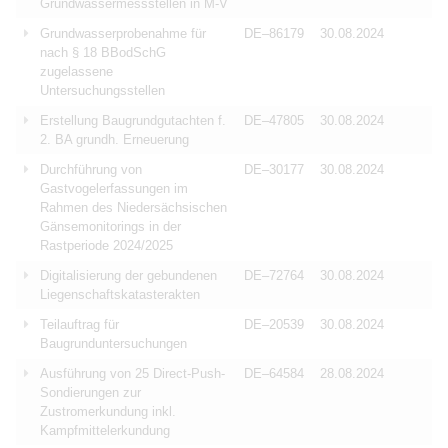
Grundwassermessstellen in M-V
Grundwasserprobenahme für
DE–86179
30.08.2024
nach § 18 BBodSchG
zugelassene
Untersuchungsstellen
Erstellung Baugrundgutachten f.
DE–47805
30.08.2024
2. BA grundh. Erneuerung
Durchführung von
DE–30177
30.08.2024
Gastvogelerfassungen im
Rahmen des Niedersächsischen
Gänsemonitorings in der
Rastperiode 2024/2025
Digitalisierung der gebundenen
DE–72764
30.08.2024
Liegenschaftskatasterakten
Teilauftrag für
DE–20539
30.08.2024
Baugrunduntersuchungen
Ausführung von 25 Direct-Push-
DE–64584
28.08.2024
Sondierungen zur
Zustromerkundung inkl.
Kampfmittelerkundung