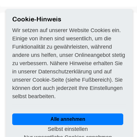
Cookie-Hinweis
Wir setzen auf unserer Website Cookies ein.
Titel
Abbruch von einem
PDF
Singsaal-/Abwartsgebäude und
Einige von ihnen sind wesentlich, um die
einer Turnhalle sowie von
Umgebungsmauern, Wegen und Plätzen,
Funktionalität zu gewährleisten, während
inkl. Sanierung von Altlasten.
andere uns helfen, unser Onlineangebot stetig
Vergabeverfahren
Vergebener Auftrag
zu verbessern. Nähere Hinweise erhalten Sie
Bauauftrag (VOB)
in unserer
Datenschutzerklärung
und auf
Vergabestelle
Stadt Luzern Immobilien
Hirschengraben 17
unserer
Cookie-Seite
(siehe Fußbereich). Sie
6000 Luzern
können dort auch jederzeit Ihre Einstellungen
Auftragnehmer
Lötscher Tiefbau AG
Ritterstrasse 18
selbst bearbeiten.
6014 Luzern
Ausführungsort
DE-CH6002 Luzern
Beschreibung
a) BKP 201 Abbruch Baugrubenaushub
Alle annehmen
#7744-02
Selbst einstellen
b) 24.04.2025 Zuschlag