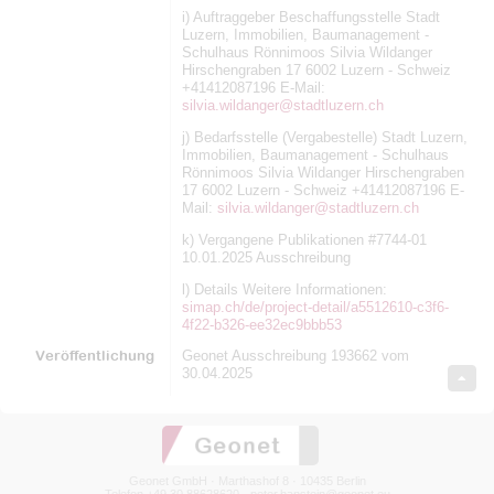
i) Auftraggeber Beschaffungsstelle Stadt
Luzern, Immobilien, Baumanagement -
Schulhaus Rönnimoos Silvia Wildanger
Hirschengraben 17 6002 Luzern - Schweiz
+41412087196 E-Mail:
silvia.wildanger@stadtluzern.ch
j) Bedarfsstelle (Vergabestelle) Stadt Luzern,
Immobilien, Baumanagement - Schulhaus
Rönnimoos Silvia Wildanger Hirschengraben
17 6002 Luzern - Schweiz +41412087196 E-
Mail:
silvia.wildanger@stadtluzern.ch
k) Vergangene Publikationen #7744-01
10.01.2025 Ausschreibung
l) Details Weitere Informationen:
simap.ch/de/project-detail/a5512610-c3f6-
4f22-b326-ee32ec9bbb53
Veröffentlichung
Geonet Ausschreibung 193662 vom
30.04.2025
Geonet GmbH · Marthashof 8 · 10435 Berlin
Telefon +49 30 88628620 ·
peter.hanstein@geonet.eu