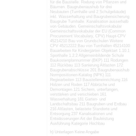
für die Baustelle. Rodung von Pflanzen und
Bäumen. Baugrubenaushub für drei
Neubauten (Turnhalle und 2 Schulgebäude)
inkl. Wasserhaltung und Baugrubensicherung
Baugrube Turnhalle. Kanalisation ausserhalb
von Gebäuden. Gemeinschaftsvokabular
Gemeinschaftsvokabular der EU (Common
Procurement Vocabulary, CPV) Haupt-CPV
45214210 Bau von Grundschulen Weitere
CPV 45212222 Bau von Turnhallen 45214100
Bauarbeiten für Kindergärten Objektart 1.10.1
Sporthalle 1.2.2 Allgemeinbildende Schule
Baukostenplannummer (BKP) 111 Rodungen
112 Rückbau 113 Sanierung Altlasten 172
Baugrubenabschlüsse 201 Baugrubenaushub
Normpositionen-Katalog (NPK) 111
Regiearbeiten 113 Baustelleneinrichtung 116
Holzen und Roden 117 Abbrüche und
Demontagen 121 Sichern, unterfangen,
verstärken und verschieben 161
Wasserhaltung 181 Garten- und
Landschaftsbau 211 Baugruben und Erdbau
216 Altlasten, belastete Standorte und
Entsorgung 237 Kanalisationen und
Entwässerungen Art der Bauleistung
Ausführung Kategorie Hochbau
h) Unterlagen Keine Angabe