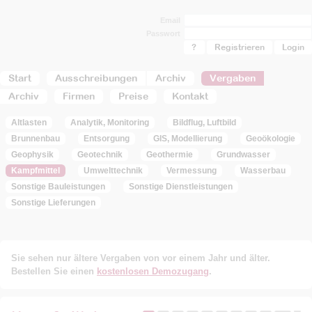
Email
Passwort
?
Registrieren
Start
Ausschreibungen
Archiv
Vergaben
Archiv
Firmen
Preise
Kontakt
Altlasten
Analytik, Monitoring
Bildflug, Luftbild
Brunnenbau
Entsorgung
GIS, Modellierung
Geoökologie
Geophysik
Geotechnik
Geothermie
Grundwasser
Kampfmittel
Umwelttechnik
Vermessung
Wasserbau
Sonstige Bauleistungen
Sonstige Dienstleistungen
Sonstige Lieferungen
Sie sehen nur ältere Vergaben von vor einem Jahr und älter.
Bestellen Sie einen
kostenlosen Demozugang
.