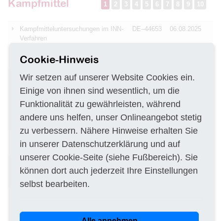
Kampfmittel
1
2
3
4
5
6
7
8
9
10
Kampfmitteluntersuchungen im INN-
DE–44653
06.08.2025
Verfahren
Kampfmittelsondierung
DE–76135
01.08.2025
Cookie-Hinweis
Vorabmaßnahme KIKA Neubau
Wir setzen auf unserer Website Cookies ein.
Dienstleistung Bodengutachter für
DE–56076
24.07.2025
umfassende Untersuchung des
Einige von ihnen sind wesentlich, um die
Baugrundes inkl. Abfalltechnische
Funktionalität zu gewährleisten, während
Einstufung,
Kampfmitteluntersuchung und
andere uns helfen, unser Onlineangebot stetig
Baugrundbeurteilung
zu verbessern. Nähere Hinweise erhalten Sie
Kampfmittelräumung bei
DE–63739
21.07.2025
in unserer
Datenschutzerklärung
und auf
Suicardusstraße Süd
unserer
Cookie-Seite
(siehe Fußbereich). Sie
Bauleistung neue Fuß- und
DE–20539
16.07.2025
können dort auch jederzeit Ihre Einstellungen
Radwegebrücke inkl. Erdarbeiten
und Kampfmittelbeseitigung
selbst bearbeiten.
Planungsleistungen:
DE–25335
15.07.2025
Kampfmittelsondierung Nordufer
Elmshorn
Alle annehmen