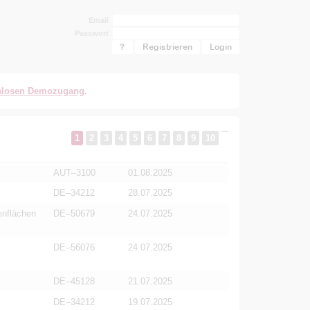
Email
Passwort
?
Registrieren
nlosen Demozugang
.
1
2
3
4
5
6
7
8
9
10
AUT–3100
01.08.2025
DE–34212
28.07.2025
enflächen
DE–50679
24.07.2025
DE–56076
24.07.2025
DE–45128
21.07.2025
DE–34212
19.07.2025