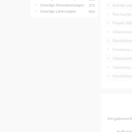
Sonstige Dienstleistungen
Betrieb un
373
Sonstige Lieferungen
903
Reichspräsi
Projekt Mi
Altlastens
Durchführ
Erstellung 
Altlastsani
Sanierung v
Durchführu
Vergabeverf
Auftrag