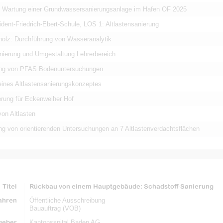
d Wartung einer Grundwassersanierungsanlage im Hafen OF 2025
dent-Friedrich-Ebert-Schule, LOS 1: Altlastensanierung
tholz: Durchführung von Wasseranalytik
anierung und Umgestaltung Lehrerbereich
ung von PFAS Bodenuntersuchungen
eines Altlastensanierungskonzeptes
erung für Eckenweiher Hof
on Altlasten
ng von orientierenden Untersuchungen an 7 Altlastenverdachtsflächen
Titel
Rückbau von einem Hauptgebäude: Schadstoff-Sanierung
ahren
Öffentliche Ausschreibung
Bauauftrag (VOB)
geber
Kantonsspital Baden AG