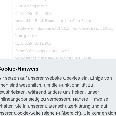
3. Ausführungstermin
01.03.2025 - 31.07.2027
vorbehältlich Erhalt Bauentscheid der Stadt Baden
Baustelleneinrichtungen ab 01.03.25, Rückbaubeginn ab 01.06.25
Vertragslaufzeit
01.01.2025 - 31.12.2027
Dieser Auftrag kann verlängert werden
vorbehältlich Erhalt Bauentscheid der Stadt Baden
vorbehältlich Optionen
ookie-Hinweis
4. Eignungskriterien
ir setzen auf unserer Website Cookies ein. Einige von
EK 1: Erfahrung
hnen sind wesentlich, um die Funktionalität zu
Referenzen über die Ausführung von 2 mit der vorgesehenen Aufgabe 
ewährleisten, während andere uns helfen, unser
Jahren (mindestens 1 Referenz aus der Schweiz).
nlineangebot stetig zu verbessern. Nähere Hinweise
Referenzen der Schlüsselpersonen über die Ausführung mit von 2 m
Projekten in den letzen 5 Jahren
rhalten Sie in unserer
Datenschutzerklärung
und auf
Nachweis muss erbracht werden.
nserer
Cookie-Seite
(siehe Fußbereich). Sie können dor