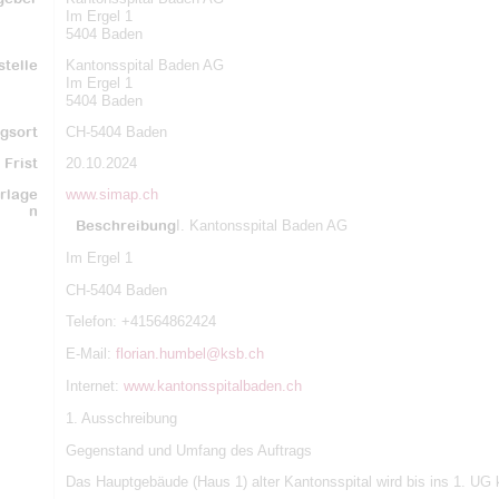
Im Ergel 1
5404 Baden
telle
Kantonsspital Baden AG
Im Ergel 1
5404 Baden
gsort
CH-5404 Baden
Frist
20.10.2024
rlage
www.simap.ch
n
Beschreibung
I. Kantonsspital Baden AG
Im Ergel 1
CH-5404 Baden
Telefon: +41564862424
E-Mail:
florian.humbel@ksb.ch
Internet:
www.kantonsspitalbaden.ch
1. Ausschreibung
Gegenstand und Umfang des Auftrags
Das Hauptgebäude (Haus 1) alter Kantonsspital wird bis ins 1. UG