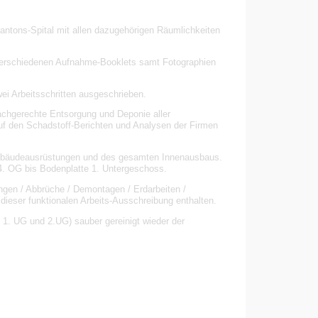
ntons-Spital mit allen dazugehörigen Räumlichkeiten
verschiedenen Aufnahme-Booklets samt Fotographien
ei Arbeitsschritten ausgeschrieben.
achgerechte Entsorgung und Deponie aller
auf den Schadstoff-Berichten und Analysen der Firmen
ebäudeausrüstungen und des gesamten Innenausbaus.
. OG bis Bodenplatte 1. Untergeschoss.
ngen / Abbrüche / Demontagen / Erdarbeiten /
ieser funktionalen Arbeits-Ausschreibung enthalten.
 1. UG und 2.UG) sauber gereinigt wieder der