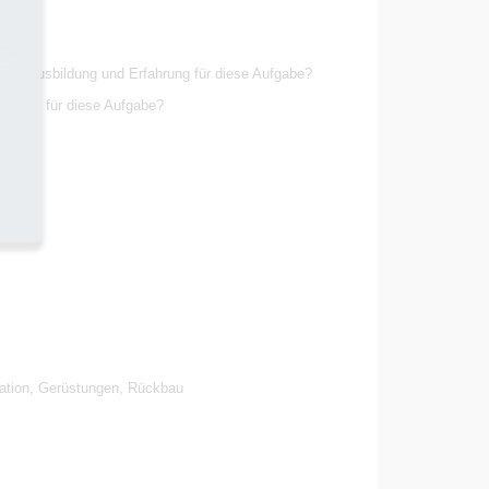
n.
hend Ausbildung und Erfahrung für diese Aufgabe?
petenz für diese Aufgabe?
n.
lation, Gerüstungen, Rückbau