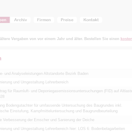
ben
Archiv
Firmen
Preise
Kontakt
ältere Vergaben von vor einem Jahr und älter. Bestellen Sie einen
koste
n
- und Analyseleistungen Altstandorte Bezirk Baden
anierung und Umgestaltung Lehrerbereich
rag für Raumluft- und Deponiegasemissionsuntersuchungen (FID) auf Altlast
028
tung Bodengutachter für umfassende Untersuchung des Baugrundes inkl.
nische Einstufung, Kampfmitteluntersuchung und Baugrundbeurteilung
e Verbesserung der Emscher und Sanierung der Deiche
anierung und Umgestaltung Lehrerbereich hier: LOS 6: Bodenbelagarbeiten