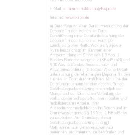
E-Mail:
a.thieme-rechtsamt@lkspn.de
Internet:
www.lkspn.de
a) Durchführung einer Detailuntersuchung der
Deponie "In den Hainen" in Forst
Durchführung einer Detailuntersuchung der
Deponie "In den Hainen" in Forst Der
Landkreis Spree-Neiße/Wokrejs Sprjewja-
Nysa beabsichtigt im Rahmen einer
Amtsermittlung im Sinne von § 9 Abs. 1
Bundes-Bodenschutzgesetz (BBodSchG) und
§ 10 Abs. 5 Bundes-Bodenschutz- und
Altlastenverordnung (BBodSchV) eine Detail-
untersuchung der ehemaligen Deponie "In den
Hainen" in Forst durchzuführen. Mit Hilfe der
Detailuntersuchung ist eine abschließende
Gefährdungsabschätzung hinsichtlich der
Menge und der räumlichen Verteilung der
vorhandenen Schadstoffe, ihrer mobilen und
mobilisierbaren Anteile, ihrer
Ausbreitungsmöglichkeiten im Boden und im
Grundwasser gemäß § 13 Abs. 1 BBodSchV
zu erarbeiten. Auf Grundlage dieser
Gefährdungsabschätzung sind ggf.
Maßnahmen zur Gefahrenabwehr zu
benennen, argumentativ zu begründen und