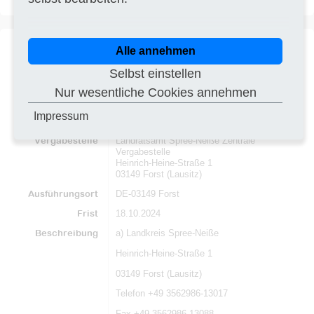
Alle annehmen
Titel
Durchführung einer
PDF
Selbst einstellen
Detailuntersuchung der Deponie
"In den Hainen" in Forst
Nur wesentliche Cookies annehmen
Vergabeverfahren
Verfahren zur Vor-Information
Impressum
Dienstleistungsauftrag (VOL/VOF)
Vergabestelle
Landratsamt Spree-Neiße Zentrale
Vergabestelle
Heinrich-Heine-Straße 1
03149 Forst (Lausitz)
Ausführungsort
DE-03149 Forst
Frist
18.10.2024
Beschreibung
a) Landkreis Spree-Neiße
Heinrich-Heine-Straße 1
03149 Forst (Lausitz)
Telefon +49 3562986-13017
Fax +49 3562986-13088