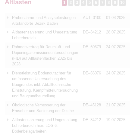
Altlasten
1
2
3
4
5
6
7
8
9
10
Probenahme- und Analyseleistungen
AUT–3100
01.08.2025
Altstandorte Bezirk Baden
Altlastensanierung und Umgestaltung
DE–34212
28.07.2025
Lehrerbereich
Rahmenvertrag für Raumluft- und
DE–50679
24.07.2025
Deponiegasemissionsuntersuchungen
(FID) auf Altlastenflächen 2025 bis
2028
Dienstleistung Bodengutachter für
DE–56076
24.07.2025
umfassende Untersuchung des
Baugrundes inkl. Abfalltechnische
Einstufung, Kampfmitteluntersuchung
und Baugrundbeurteilung
Ökologische Verbesserung der
DE–45128
21.07.2025
Emscher und Sanierung der Deiche
Altlastensanierung und Umgestaltung
DE–34212
19.07.2025
Lehrerbereich hier: LOS 6:
Bodenbelagarbeiten