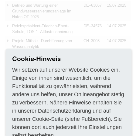
Betrieb und Wartung einer
DE–63067
15.07.2025
Grundwassersanierungsanlage im
Hafen OF 2025
Reichspräsident-Friedrich-Ebert-
DE–34576
14.07.2025
Schule, LOS 1: Altlastensanierung
Projekt Mitholz: Durchführung von
CH–3003
14.07.2025
Wasseranalytik
Altlastensanierung und Umgestaltung
DE–34212
14.07.2025
Cookie-Hinweis
Lehrerbereich
Wir setzen auf unserer Website Cookies ein.
Durchführung von PFAS
DE–86179
14.07.2025
Bodenuntersuchungen
Einige von ihnen sind wesentlich, um die
Erstellung eines
Funktionalität zu gewährleisten, während
DE–56410
14.07.2025
Altlastensanierungskonzeptes
andere uns helfen, unser Onlineangebot stetig
Altlastsanierung für Eckenweiher Hof
DE–75389
02.07.2025
zu verbessern. Nähere Hinweise erhalten Sie
Sanierung von Altlasten
CH–8510
02.07.2025
in unserer
Datenschutzerklärung
und auf
unserer
Cookie-Seite
(siehe Fußbereich). Sie
Durchführung von orientierenden
DE–93053
25.06.2025
Untersuchungen an 7
können dort auch jederzeit Ihre Einstellungen
Altlastenverdachtsflächen
selbst bearbeiten.