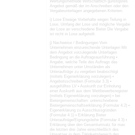
Wertungsmethode Wirtschaftlich günstigstes
Angebot gemäß der im Anschreiben oder den
Vergabeunterlagen angegebenen Kriterien.
i) Lose Etwaige Vorbehalte wegen Teilung in
Lose, Umfang der Lose und mögliche Vergabe
der Lose an verschiedene Bieter Die Vergabe
ist nicht in Lose aufgeteilt.
j) Nachweise / Bedingungen Vom
Unternehmen einzureichende Unterlagen Mit
dem Angebot vorzulegende Unterlagen
Bedingung an die Auftragsausführung •
Angabe, welche Teile des Auftrags das
Unternehmen unter Umständen als
Unteraufträge zu vergeben beabsichtigt
(mittels Eigenerklärung vorzulegen) •
Angebotsschreiben (Formular 3.3) •
ausgefülltes LV • Auskunft zur Einholung
einer Auskunft aus dem Wettbewerbsregister
(mittels Eigenerklärung vorzulegen) • bei
Bietergemeinschaften: unterschriebene
Bietergemeinschaftserklärung (Formular 4.2) •
Eigenerklärung zu Ausschlussgründen
(Formular 4.1) • Erklärung Bieter
Unteraufträge/Eignungsleihe (Formular 4.3) •
Erklärung über den Gesamtumsatz für max.
die letzten drei Jahre einschließlich des
Umsatzes in dem Tätigkeitsbereich des