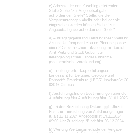
c) Adresse der den Zuschlag erteilenden
Stelle Siehe "zur Angebotsabgabe
auffordernden Stelle" Stelle, die die
Vergabeunterlagen abgibt oder bei der sie
eingesehen werden können Siehe "zur
Angebotsabgabe auffordernden Stelle"
d) Auftragsgegenstand Leistungsbeschreibung
Art und Umfang der Leistung Planungsphase
einer 2D-seismischen Erkundung im Bereich
Amt Peitz und Stadt Guben zur
tiefengeologischen Landesaufnahme
(geothermische Vorerkundung)
e) Erfüllungsorte Haupterfüllungsort
Landesamt für Bergbau, Geologie und
Rohstoffe Brandenburg (LBGR) Inselstraße 26
03046 Cottbus
f) Ausführungsfristen Bestimmungen über die
Ausführungsfrist Ausführungsfrist: 31.01.2025
g) Fristen Bezeichnung Datum, ggf. Uhrzeit
Frist zur Einreichung von Aufklärungsfragen
(u.a.) 12.11.2024 Angebotsfrist 14.11.2024
09:00 Uhr Zuschlags-/Bindefrist 06.12.2024
h) Wertung Wertungsmethode der Vergabe