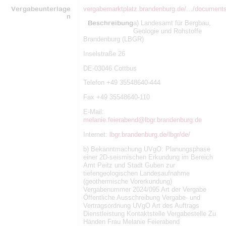
Vergabeunterlage
vergabemarktplatz.brandenburg.de/…/document
n
Beschreibung
a) Landesamt für Bergbau,
Geologie und Rohstoffe
Brandenburg (LBGR)
Inselstraße 26
DE-03046 Cottbus
Telefon +49 35548640-444
Fax +49 35548640-110
E-Mail:
melanie.feierabend@lbgr.brandenburg.de
Internet:
lbgr.brandenburg.de/lbgr/de/
b) Bekanntmachung UVgO: Planungsphase
einer 2D-seismischen Erkundung im Bereich
Amt Peitz und Stadt Guben zur
tiefengeologischen Landesaufnahme
(geothermische Vorerkundung)
Vergabenummer 2024/095 Art der Vergabe
Öffentliche Ausschreibung Vergabe- und
Vertragsordnung UVgO Art des Auftrags
Dienstleistung Kontaktstelle Vergabestelle Zu
Händen Frau Melanie Feierabend