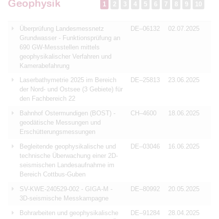
Geophysik
1
2
3
4
5
6
7
8
9
10
Überprüfung Landesmessnetz
DE–06132
02.07.2025
Grundwasser - Funktionsprüfung an
690 GW-Messstellen mittels
geophysikalischer Verfahren und
Kamerabefahrung
Laserbathymetrie 2025 im Bereich
DE–25813
23.06.2025
der Nord- und Ostsee (3 Gebiete) für
den Fachbereich 22
Bahnhof Ostermundigen (BOST) -
CH–4600
18.06.2025
geodätische Messungen und
Erschütterungsmessungen
Begleitende geophysikalische und
DE–03046
16.06.2025
technische Überwachung einer 2D-
seismischen Landesaufnahme im
Bereich Cottbus-Guben
SV-KWE-240529-002 - GIGA-M -
DE–80992
20.05.2025
3D-seismische Messkampagne
Bohrarbeiten und geophysikalische
DE–91284
28.04.2025