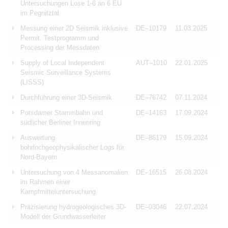
Untersuchungen Lose 1-6 an 6 EÜ
im Pegnitztal
Messung einer 2D Seismik inklusive
DE–10179
11.03.2025
Permit, Testprogramm und
Processing der Messdaten
Supply of Local Independent
AUT–1010
22.01.2025
Seismic Surveillance Systems
(LISSS)
Durchführung einer 3D-Seismik
DE–76742
07.11.2024
Potsdamer Stammbahn und
DE–14163
17.09.2024
südlicher Berliner Innenring
Auswertung
DE–86179
15.09.2024
bohrlochgeophysikalischer Logs für
Nord-Bayern
Untersuchung von 4 Messanomalien
DE–16515
26.08.2024
im Rahmen einer
Kampfmitteluntersuchung
Präzisierung hydrogeologisches 3D-
DE–03046
22.07.2024
Modell der Grundwasserleiter