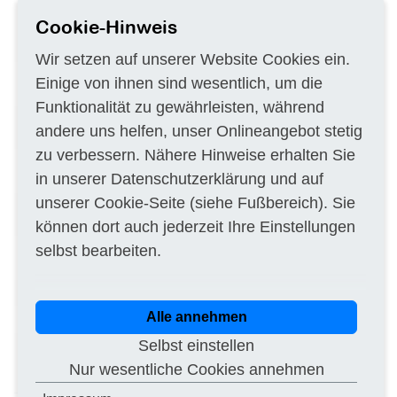
Betrieb und Wartung einer
DE–63067
15.07.2025
Cookie-Hinweis
Grundwassersanierungsanlage im
Hafen OF 2025
Wir setzen auf unserer Website Cookies ein.
Reichspräsident-Friedrich-Ebert-
DE–34576
14.07.2025
Einige von ihnen sind wesentlich, um die
Schule, LOS 1: Altlastensanierung
Funktionalität zu gewährleisten, während
Projekt Mitholz: Durchführung von
CH–3003
14.07.2025
andere uns helfen, unser Onlineangebot stetig
Wasseranalytik
zu verbessern. Nähere Hinweise erhalten Sie
Altlastensanierung und Umgestaltung
DE–34212
14.07.2025
in unserer
Datenschutzerklärung
und auf
Lehrerbereich
unserer
Cookie-Seite
(siehe Fußbereich). Sie
Durchführung von PFAS
DE–86179
14.07.2025
Bodenuntersuchungen
können dort auch jederzeit Ihre Einstellungen
selbst bearbeiten.
Erstellung eines
DE–56410
14.07.2025
Altlastensanierungskonzeptes
Altlastsanierung für Eckenweiher Hof
DE–75389
02.07.2025
Alle annehmen
Sanierung von Altlasten
CH–8510
02.07.2025
Selbst einstellen
Durchführung von orientierenden
DE–93053
25.06.2025
Untersuchungen an 7
Nur wesentliche Cookies annehmen
Altlastenverdachtsflächen