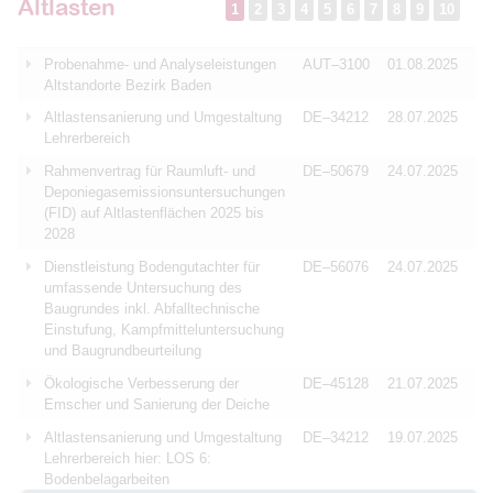
Altlasten
1
2
3
4
5
6
7
8
9
10
Probenahme- und Analyseleistungen
AUT–3100
01.08.2025
Altstandorte Bezirk Baden
Altlastensanierung und Umgestaltung
DE–34212
28.07.2025
Lehrerbereich
Rahmenvertrag für Raumluft- und
DE–50679
24.07.2025
Deponiegasemissionsuntersuchungen
(FID) auf Altlastenflächen 2025 bis
2028
Dienstleistung Bodengutachter für
DE–56076
24.07.2025
umfassende Untersuchung des
Baugrundes inkl. Abfalltechnische
Einstufung, Kampfmitteluntersuchung
und Baugrundbeurteilung
Ökologische Verbesserung der
DE–45128
21.07.2025
Emscher und Sanierung der Deiche
Altlastensanierung und Umgestaltung
DE–34212
19.07.2025
Lehrerbereich hier: LOS 6:
Bodenbelagarbeiten