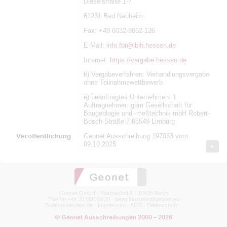
Dieselstraße 1-7
61231 Bad Nauheim
Fax: +49 6032-8862-126
E-Mail:
info.fbt@lbih.hessen.de
Internet:
https://vergabe.hessen.de
b) Vergabeverfahren: Verhandlungsvergabe
ohne Teilnahmewettbewerb
e) beauftragtes Unternehmen: 1.
Auftragnehmer: gbm Gesellschaft für
Baugeologie und -meßtechnik mbH Robert-
Bosch-Straße 7 65549 Limburg
Veröffentlichung
Geonet Ausschreibung 197063 vom
09.10.2025
Geonet GmbH · Marthashof 8 · 10435 Berlin
Telefon +49 30 88628620 ·
peter.hanstein@geonet.eu
Bodengutachten.de
·
Impressum
·
AGB
·
Datenschutz
·
© Geonet Ausschreibungen 2000 – 2026