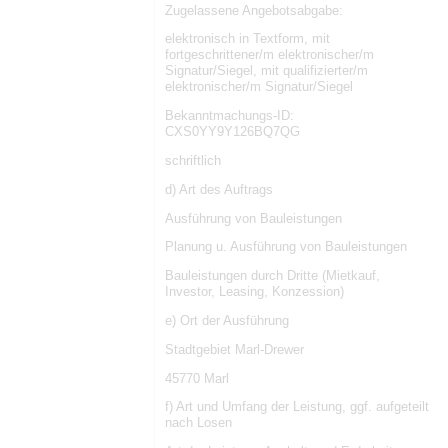
Zugelassene Angebotsabgabe:
elektronisch in Textform, mit
fortgeschrittener/m elektronischer/m
Signatur/Siegel, mit qualifizierter/m
elektronischer/m Signatur/Siegel
Bekanntmachungs-ID:
CXS0YY9Y126BQ7QG
schriftlich
d) Art des Auftrags
Ausführung von Bauleistungen
Planung u. Ausführung von Bauleistungen
Bauleistungen durch Dritte (Mietkauf,
Investor, Leasing, Konzession)
e) Ort der Ausführung
Stadtgebiet Marl-Drewer
45770 Marl
f) Art und Umfang der Leistung, ggf. aufgeteilt
nach Losen