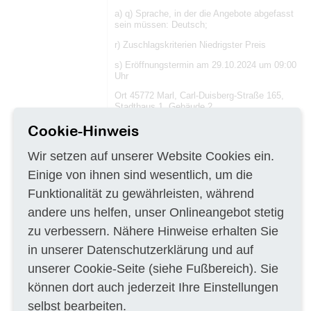
a) q) Sprache, in der die Angebote abgefasst
sein müssen: Deutsch;
r) Zuschlagskriterien Niedrigster Preis
s) Eröffnungstermin am 29.10.2024 um 09:00
Uhr
Ort 45772 Marl, Carl-Duisberg-Straße 165,
Stadthaus 1, Gebäude 2
Personen, die bei der Eröffnung anwesend
Cookie-Hinweis
sein dürfen Bieter und ihre bevollmächtigten
Vertreter
Wir setzen auf unserer Website Cookies ein.
Sollten Sie an einer Teilnahme zur
Einige von ihnen sind wesentlich, um die
Submission interessiert sein, melden Sie sich
bitte telefonisch oder über eine
Funktionalität zu gewährleisten, während
Kommunikationsnachricht vorher an. Das
andere uns helfen, unser Onlineangebot stetig
Submissionsergebnis wird Ihnen umgehend
nach Angebotsöffnung über den
zu verbessern. Nähere Hinweise erhalten Sie
Kommunikationsbereich zugestellt.
in unserer
Datenschutzerklärung
und auf
t) geforderte Sicherheiten Für die
Vertragserfüllung und Mängelansprüche ist
unserer
Cookie-Seite
(siehe Fußbereich). Sie
Sicherheit zu leisten:
können dort auch jederzeit Ihre Einstellungen
Soweit die Auftragssumme mindestens
selbst bearbeiten.
250.000 Euro ohne Umsatzsteuer beträgt, ist