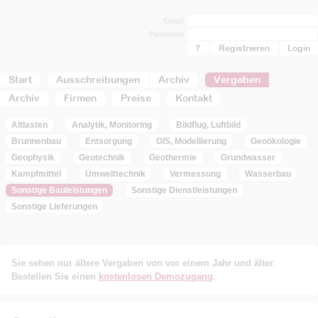
Email
Passwort
?
Registrieren
Start
Ausschreibungen
Archiv
Vergaben
Archiv
Firmen
Preise
Kontakt
Altlasten
Analytik, Monitoring
Bildflug, Luftbild
Brunnenbau
Entsorgung
GIS, Modellierung
Geoökologie
Geophysik
Geotechnik
Geothermie
Grundwasser
Kampfmittel
Umwelttechnik
Vermessung
Wasserbau
Sonstige Bauleistungen
Sonstige Dienstleistungen
Sonstige Lieferungen
Sie sehen nur ältere Vergaben von vor einem Jahr und älter.
Bestellen Sie einen
kostenlosen Demozugang
.