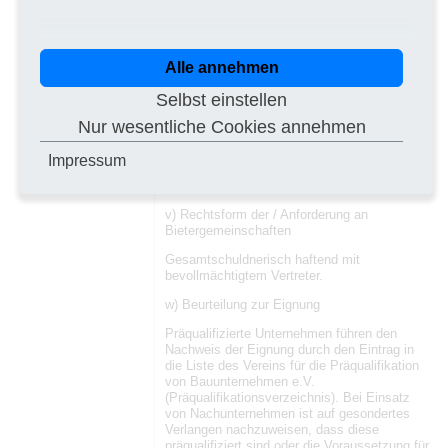
Sicherheit für die Vertragserfüllung in Höhe
von fünf Prozent der Auftragssumme (inkl.
Umsatzsteuer, ohne Nachträge) zu leisten.
Die Sicherheit für Mängelansprüche beträgt
Alle annehmen
drei Prozent der Summe der
Abschlagszahlungen zum Zeitpunkt der
Selbst einstellen
Abnahme (vorläufige Abrechnungssumme).
Nur wesentliche Cookies annehmen
u) Wesentliche Finanzierungs- und
Zahlungsbedingungen und/oder Hinweise auf
Impressum
die maßgeblichen Vorschriften, in denen sie
enthalten sind
v) Rechtsform der / Anforderung an
Bietergemeinschaften
Gesamtschuldnerisch haftend mit
bevollmächtigtem Vertreter.
w) Beurteilung zur Eignung
Präqualifizierte Unternehmen führen den
Nachweis der Eignung durch den Eintrag in
die Liste des Vereins für die Präqualifikation
von Bauunternehmen e.V.
(Präqualifikationsverzeichnis). Bei Einsatz
von Nachunternehmen ist auf gesondertes
Verlangen nachzuweisen, dass diese
präqualifiziert sind oder die Voraussetzung für