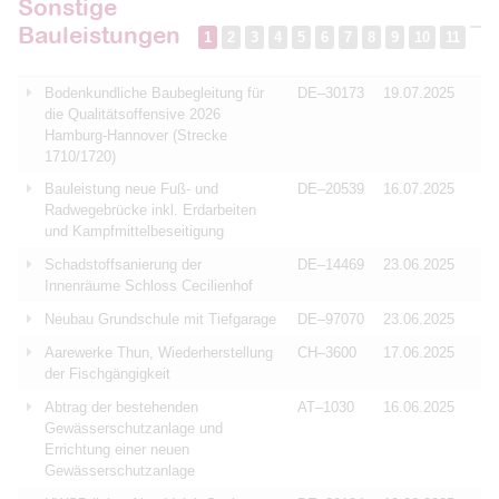
Sonstige
Bauleistungen
1
2
3
4
5
6
7
8
9
10
11
Bodenkundliche Baubegleitung für
DE–30173
19.07.2025
die Qualitätsoffensive 2026
Hamburg-Hannover (Strecke
1710/1720)
Bauleistung neue Fuß- und
DE–20539
16.07.2025
Radwegebrücke inkl. Erdarbeiten
und Kampfmittelbeseitigung
Schadstoffsanierung der
DE–14469
23.06.2025
Innenräume Schloss Cecilienhof
Neubau Grundschule mit Tiefgarage
DE–97070
23.06.2025
Aarewerke Thun, Wiederherstellung
CH–3600
17.06.2025
der Fischgängigkeit
Abtrag der bestehenden
AT–1030
16.06.2025
Gewässerschutzanlage und
Errichtung einer neuen
Gewässerschutzanlage