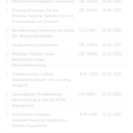
HWSB linker Alanddeich Seehausen
DE–39104
10.06.2025
Planungsleistungen für den
DE–01920
03.06.2025
Rückbau Speicher Nebelschütz und
Ersatzneubau von Brücken
Revitalisierung Hinterrhein im Gebiet
CH–7435
20.02.2025
Äbi, Baumeisterarbeiten
Hangsicherung Löwenstein
DE–74074
18.02.2025
Rückbau / Abbruch eines
DE–38226
22.01.2025
Betriebshofs sowie
Baufeldfreimachung
Städtebauliches Leitbild,
AUT–1010
22.01.2025
Qualitätenhandbuch- und –katalog
Heidjöchl
Generalplaner (Projektleitung
CH–8050
22.01.2025
Gesamtleitung & HLKSE-MSRL-
Bauingenieur
A13 Brenner Autobahn,
AUT–1030
22.01.2025
Generalerneuerung Luegbrücke -
Örtliche Bauaufsicht