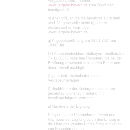
Vergabeplattform Internet:
www.vergabe.bayern.de
zum Download
bereitgestellt.
o) Anschrift, an die die Angebote zu richten
sind: Vergabestelle siehe a) oder in
elektronischer Form über
www.vergabe.bayern.de
q) Angebotseröffnung am 14.01.2014 um
10:00 Uhr
Ort Autobahndirektion Südbayern Seidlstraße
7 - 11 80335 München Personen, die bei der
Eröffnung anwesend sein dürfen Bieter und
deren Bevollmächtigte
r) geforderte Sicherheiten siehe
Vergabeunterlagen
t) Rechtsform der Bietergemeinschaften
gesamtschuldnerisch haftend mit
bevollmächtigtem Vertreter
u) Nachweis der Eignung
Präqualifizierte Unternehmen führen den
Nachweis der Eignung durch den Eintrag in
die Liste des Vereins für die Präqualifikation
von Bauunternehmen