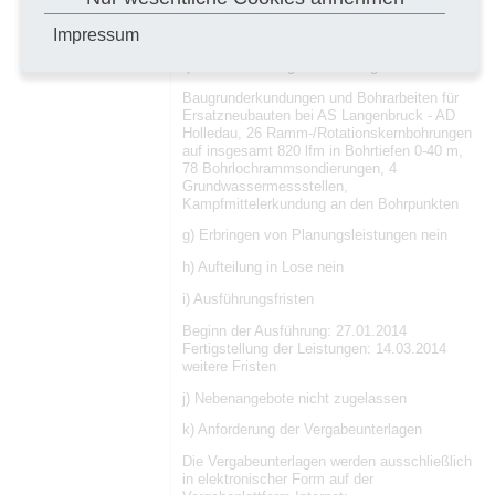
Bauleistungen
Impressum
e) Ort der Ausführung: 80000 Bayern
f) Art und Umfang der Leistung
Baugrunderkundungen und Bohrarbeiten für
Ersatzneubauten bei AS Langenbruck - AD
Holledau, 26 Ramm-/Rotationskernbohrungen
auf insgesamt 820 lfm in Bohrtiefen 0-40 m,
78 Bohrlochrammsondierungen, 4
Grundwassermessstellen,
Kampfmittelerkundung an den Bohrpunkten
g) Erbringen von Planungsleistungen nein
h) Aufteilung in Lose nein
i) Ausführungsfristen
Beginn der Ausführung: 27.01.2014
Fertigstellung der Leistungen: 14.03.2014
weitere Fristen
j) Nebenangebote nicht zugelassen
k) Anforderung der Vergabeunterlagen
Die Vergabeunterlagen werden ausschließlich
in elektronischer Form auf der