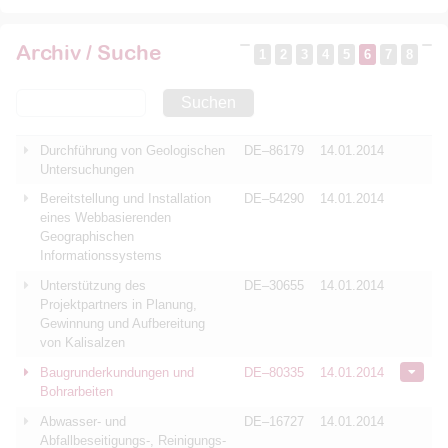
Archiv / Suche
1
2
3
4
5
6
7
8
Suchen
Durchführung von Geologischen
DE–86179
14.01.2014
Untersuchungen
Bereitstellung und Installation
DE–54290
14.01.2014
eines Webbasierenden
Geographischen
Informationssystems
Unterstützung des
DE–30655
14.01.2014
Projektpartners in Planung,
Gewinnung und Aufbereitung
von Kalisalzen
Baugrunderkundungen und
DE–80335
14.01.2014
Bohrarbeiten
Abwasser- und
DE–16727
14.01.2014
Abfallbeseitigungs-, Reinigungs-