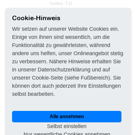
Seidlstr. 7-11
80335 München
Cookie-Hinweis
Telefon 089-54552-444 Fax 089-54552-644
Wir setzen auf unserer Website Cookies ein.
E-Mail:
vergabe@abdsb.bayern.de
Internet
Einige von ihnen sind wesentlich, um die
b) Vergabeverfahren
Funktionalität zu gewährleisten, während
Öffentliche Ausschreibung, VOB/A
Vergabenummer 14-12-02
andere uns helfen, unser Onlineangebot stetig
c) Angaben zum elektronischen
zu verbessern. Nähere Hinweise erhalten Sie
Vergabeverfahren und zur Ver- und
in unserer
Datenschutzerklärung
und auf
Entschlüsselung der Unterlagen
unserer
Cookie-Seite
(siehe Fußbereich). Sie
Ausschließlich elektronischer Download der
Vergabeunterlagen über
können dort auch jederzeit Ihre Einstellungen
www.vergabe.bayern.de (siehe k)). Die zur
Verschlüsselung verwendeten Algorithmen
selbst bearbeiten.
entsprechen dem Signaturgesetz, der
Signaturver- ordnung und der Richtlinie für
Kryptographische Verfahren des BSI.
Elektronische Angebotsabgabe ist mit
Alle annehmen
fortgeschrittener oder qualifizierter Signatur
nach Signaturgesetz zugelassen.
Selbst einstellen
d) Art des Auftrags: Ausführung von
Nur wesentliche Cookies annehmen