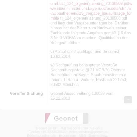
ormblatt_124_eigenerklaerung_20130508.pdf
w
ww.innenministerium.bayern.de/assets/stmi/b
uw/bauthemen/iiz5_vergabe_bauauftraege_for
mbla
tt_124_eigenerklaerung_20130508.pdf
und liegt den Vergabeunterlagen bei Darüber
hinaus hat der Bieter zum Nachweis seiner
Fachkunde folgende Angaben gemäß § 6 Abs.
3 Nr. 3 VOB/A zu machen: Qualifikation der
Bohrgeräteführer
v) Ablauf der Zuschlags- und Bindefrist
13.02.2014
w) Nachprüfung behaupteter Verstöße
Nachprüfungsstelle (§ 21 VOB/A) Oberste
Baubehörde im Bayer. Staatsministerium d.
Innern, f. Bau u. Verkehr, Postfach 221253,
80502 München
Veröffentlichung
Geonet Ausschreibung 130039 vom
26.12.2013
Geonet GmbH · Marthashof 8 · 10435 Berlin
Telefon +49 30 88628620 ·
peter.hanstein@geonet.eu
Bodengutachten.de
·
Impressum
·
AGB
·
Datenschutz
·