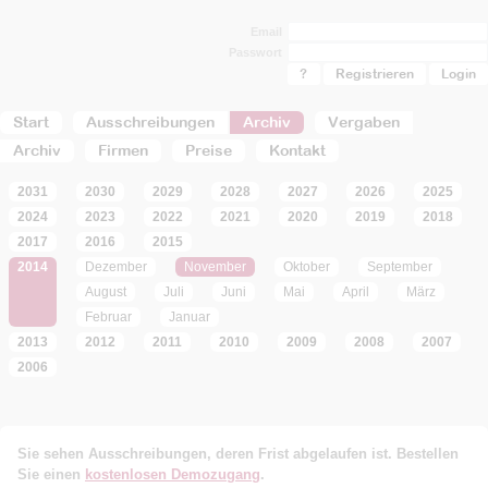
Email
Passwort
?
Registrieren
Start
Ausschreibungen
Archiv
Vergaben
Archiv
Firmen
Preise
Kontakt
2031
2030
2029
2028
2027
2026
2025
2024
2023
2022
2021
2020
2019
2018
2017
2016
2015
2014
Dezember
November
Oktober
September
August
Juli
Juni
Mai
April
März
Februar
Januar
2013
2012
2011
2010
2009
2008
2007
2006
Sie sehen Ausschreibungen, deren Frist abgelaufen ist. Bestellen
Sie einen
kostenlosen Demozugang
.