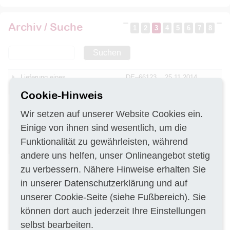
Archiv / Suche
1
2
3
4
5
6
7
8
Suchen
Lieferung eines
DE–66123
25.11.2014
Schwingungsanalysegerätes
Cookie-Hinweis
Gerechter Vorteilsausgleich bei
DE–65760
24.11.2014
der Nutzung biologischer Vielfalt
Wir setzen auf unserer Website Cookies ein.
in Mexiko
Einige von ihnen sind wesentlich, um die
Erstellen eines
DE–45894
24.11.2014
Funktionalität zu gewährleisten, während
Grundwasserkatasters
andere uns helfen, unser Onlineangebot stetig
Brunnenbohrungen und
DE–47800
24.11.2014
zu verbessern. Nähere Hinweise erhalten Sie
Messstellenausbau
in unserer
Datenschutzerklärung
und auf
Lieferung von
DE–52134
24.11.2014
unserer
Cookie-Seite
(siehe Fußbereich). Sie
Vermessungstechnischen,
hydrografischen,
können dort auch jederzeit Ihre Einstellungen
ozeanografischen und
selbst bearbeiten.
hydrologischen Instrumenten