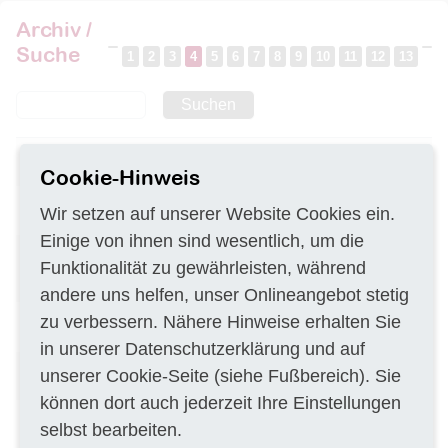
Archiv /
Suche
1
2
3
4
5
6
7
8
9
10
11
12
13
Suchen
Abholung und Analytik von
DE–80335
23.10.2019
Boden- und Felsproben
Cookie-Hinweis
Entschlammung von
DE–01001
23.10.2019
Wir setzen auf unserer Website Cookies ein.
Regenrückhaltebecken
Einige von ihnen sind wesentlich, um die
Durchführung der
DE–38226
23.10.2019
Funktionalität zu gewährleisten, während
Umweltverträglichkeitsprüfung
für den Neuantrag des ESTRAL
andere uns helfen, unser Onlineangebot stetig
Rahmenvertrag für chemische
DE–68161
23.10.2019
zu verbessern. Nähere Hinweise erhalten Sie
Analysen
in unserer
Datenschutzerklärung
und auf
Herstellen von Probepfähle und
DE–09356
23.10.2019
unserer
Cookie-Seite
(siehe Fußbereich). Sie
Probebelastungen
können dort auch jederzeit Ihre Einstellungen
Durchführung von Asphalt- und
DE–26721
23.10.2019
selbst bearbeiten.
Bodenuntersuchungen im