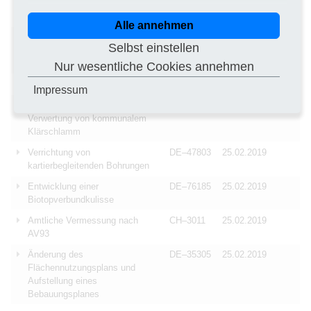
Durchführung von
DE–16225
25.02.2019
Rammkernbohrungen
Alle annehmen
Durchführung von
DE–09001
25.02.2019
Selbst einstellen
Bodenmechanischen
Untersuchungen
Nur wesentliche Cookies annehmen
Erstellen von Bodengutachten
DE–41068
25.02.2019
Impressum
Entwässerung und thermischen
DE–56766
25.02.2019
Verwertung von kommunalem
Klärschlamm
Verrichtung von
DE–47803
25.02.2019
kartierbegleitenden Bohrungen
Entwicklung einer
DE–76185
25.02.2019
Biotopverbundkulisse
Amtliche Vermessung nach
CH–3011
25.02.2019
AV93
Änderung des
DE–35305
25.02.2019
Flächennutzungsplans und
Aufstellung eines
Bebauungsplanes