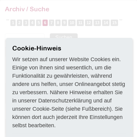
Archiv / Suche
1
2
3
4
5
6
7
8
9
10
11
12
13
14
15
Suchen
Cookie-Hinweis
Entfernung invasiver Neophyten
DE–52156
25.02.2019
Wir setzen auf unserer Website Cookies ein.
Restabfallsortieranalyse im
De–82256
25.02.2019
Einige von ihnen sind wesentlich, um die
Landkreis Fürstenfeldbruck –
Potenzialanalyse von
Funktionalität zu gewährleisten, während
Wertstoffen
andere uns helfen, unser Onlineangebot stetig
remdprüfungsleistungen für
DE–28217
25.02.2019
zu verbessern. Nähere Hinweise erhalten Sie
mineralische und polymere
Baustoffe
in unserer
Datenschutzerklärung
und auf
unserer
Cookie-Seite
(siehe Fußbereich). Sie
Leasing von 5 digitalen
DE–01067
25.02.2019
Vermessungsinstrumenten
können dort auch jederzeit Ihre Einstellungen
Errichtung von 13 temporären
DE–14476
25.02.2019
selbst bearbeiten.
Grundwassermessstellen