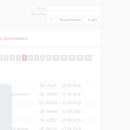
Email
Passwort
?
Registrieren
en Demozugang
.
1
2
3
4
5
6
7
8
9
10
11
12
13
14
DE–76131
23.09.2019
von Altstandorten
DE–58332
23.09.2019
DE–93059
23.09.2019
el
DE–06844
23.09.2019
DE–13057
23.09.2019
chen FFH-Gebiete
DE–06116
23.09.2019