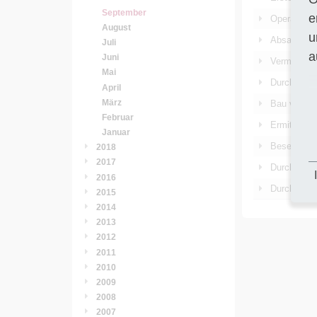
September
e
Operatives
August
u
Absaugen, 
Juli
a
Juni
Vermessung
Mai
Durchführu
April
März
Bau von W
Februar
Er­mitt­lung 
Januar
Beseitigun
2018
2017
Durchführu
2016
Durchführu
2015
2014
2013
2012
2011
2010
2009
2008
2007