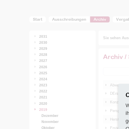
Start
Ausschreibungen
Archiv
Verga
2031
Sie sehen Auss
2030
2029
2028
Archiv /
2027
2026
2025
2024
Abwasser- 
2023
2022
C
DErstellun
2021
Konzepterst
2020
W
2019
Perspektive
i
Dezember
Herstellun
g
November
O
Erstellung
Oktober