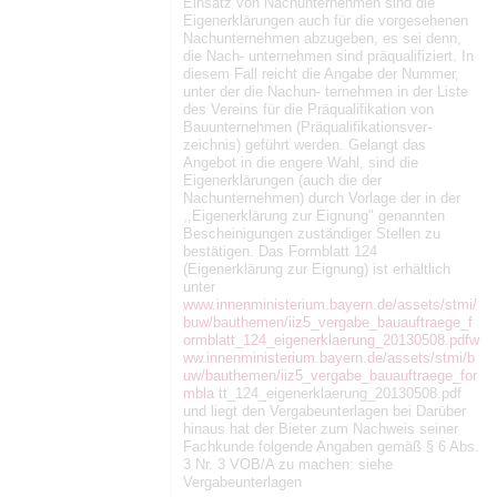
Einsatz von Nachunternehmen sind die
Eigenerklärungen auch für die vorgesehenen
Nachunternehmen abzugeben, es sei denn,
die Nach- unternehmen sind präqualifiziert. In
diesem Fall reicht die Angabe der Nummer,
unter der die Nachun- ternehmen in der Liste
des Vereins für die Präqualifikation von
Bauunternehmen (Präqualifikationsver-
zeichnis) geführt werden. Gelangt das
Angebot in die engere Wahl, sind die
Eigenerklärungen (auch die der
Nachunternehmen) durch Vorlage der in der
,,Eigenerklärung zur Eignung" genannten
Bescheinigungen zuständiger Stellen zu
bestätigen. Das Formblatt 124
(Eigenerklärung zur Eignung) ist erhältlich
unter
www.innenministerium.bayern.de/assets/stmi/
buw/bauthemen/iiz5_vergabe_bauauftraege_f
ormblatt_124_eigenerklaerung_20130508.pdf
w
ww.innenministerium.bayern.de/assets/stmi/b
uw/bauthemen/iiz5_vergabe_bauauftraege_for
mbla
tt_124_eigenerklaerung_20130508.pdf
und liegt den Vergabeunterlagen bei Darüber
hinaus hat der Bieter zum Nachweis seiner
Fachkunde folgende Angaben gemäß § 6 Abs.
3 Nr. 3 VOB/A zu machen: siehe
Vergabeunterlagen