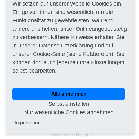
Wir setzen auf unserer Website Cookies ein.
Brunnenbohrarbeiten 4 St Bohrungen DN 300
Einige von ihnen sind wesentlich, um die
T = 10 m 4 St Brunnen 5 Zoll T = 10 m 1 St
Bohrung DN 100 T = 10 m 4 St
Funktionalität zu gewährleisten, während
Kurzpumpversuche
andere uns helfen, unser Onlineangebot stetig
g) Erbringen von Planungsleistungen nein
zu verbessern. Nähere Hinweise erhalten Sie
h) Aufteilung in Lose nein
in unserer
Datenschutzerklärung
und auf
i) Ausführungsfristen
unserer
Cookie-Seite
(siehe Fußbereich). Sie
Beginn der Ausführung: 06. KW 2014
können dort auch jederzeit Ihre Einstellungen
Fertigstellung der Leistungen: 09. KW 2014
selbst bearbeiten.
j) Nebenangebote zugelassen
k) Anforderung der Vergabeunterlagen
Die Vergabeunterlagen werden ausschließlich
Alle annehmen
in elektronischer Form auf der
Vergabeplattform Internet:
Selbst einstellen
www.vergabe.bayern.de
zum Download
bereitgestellt.
Nur wesentliche Cookies annehmen
o) Anschrift, an die die Angebote zu richten
Impressum
sind Vergabestelle siehe a) oder in
elektronischer Form über
www.vergabe.bayern.de