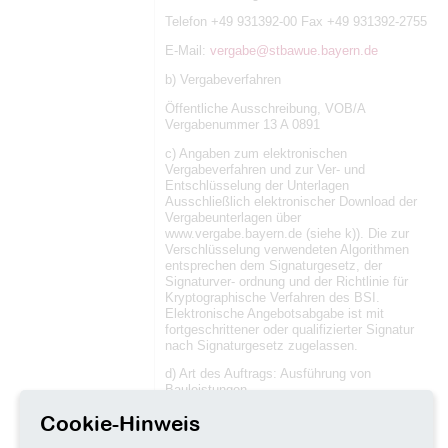
Telefon +49 931392-00 Fax +49 931392-2755
E-Mail:
vergabe@stbawue.bayern.de
b) Vergabeverfahren
Öffentliche Ausschreibung, VOB/A
Vergabenummer 13 A 0891
c) Angaben zum elektronischen
Vergabeverfahren und zur Ver- und
Entschlüsselung der Unterlagen
Ausschließlich elektronischer Download der
Vergabeunterlagen über
www.vergabe.bayern.de (siehe k)). Die zur
Verschlüsselung verwendeten Algorithmen
entsprechen dem Signaturgesetz, der
Signaturver- ordnung und der Richtlinie für
Kryptographische Verfahren des BSI.
Elektronische Angebotsabgabe ist mit
fortgeschrittener oder qualifizierter Signatur
nach Signaturgesetz zugelassen.
d) Art des Auftrags: Ausführung von
Bauleistungen
Cookie-Hinweis
e) Ort der Ausführung: 97318 Kitzingen
f) Art und Umfang der Leistung