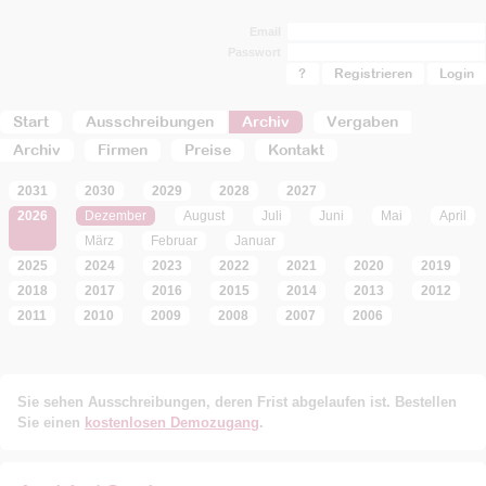
Email
Passwort
?
Registrieren
Start
Ausschreibungen
Archiv
Vergaben
Archiv
Firmen
Preise
Kontakt
2031
2030
2029
2028
2027
2026
Dezember
August
Juli
Juni
Mai
April
März
Februar
Januar
2025
2024
2023
2022
2021
2020
2019
2018
2017
2016
2015
2014
2013
2012
2011
2010
2009
2008
2007
2006
Sie sehen Ausschreibungen, deren Frist abgelaufen ist. Bestellen
Sie einen
kostenlosen Demozugang
.