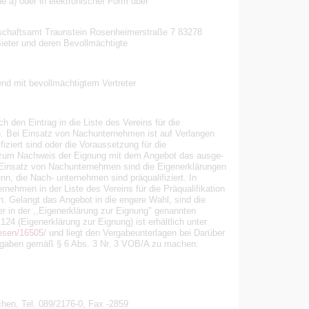
he a) oder in elektronischer Form über
schaftsamt Traunstein Rosenheimerstraße 7 83278
ieter und deren Bevollmächtigte
nd mit bevollmächtigtem Vertreter
 den Eintrag in die Liste des Vereins für die
). Bei Einsatz von Nachunternehmen ist auf Verlangen
ziert sind oder die Voraussetzung für die
ben zum Nachweis der Eignung mit dem Angebot das ausge-
i Einsatz von Nachunternehmen sind die Eigenerklärungen
, die Nach- unternehmen sind präqualifiziert. In
rnehmen in der Liste des Vereins für die Präqualifikation
n. Gelangt das Angebot in die engere Wahl, sind die
r in der ,,Eigenerklärung zur Eignung" genannten
24 (Eigenerklärung zur Eignung) ist erhältlich unter
esen/16505/
und liegt den Vergabeunterlagen bei Darüber
ngaben gemäß § 6 Abs. 3 Nr. 3 VOB/A zu machen:
hen, Tel. 089/2176-0, Fax -2859