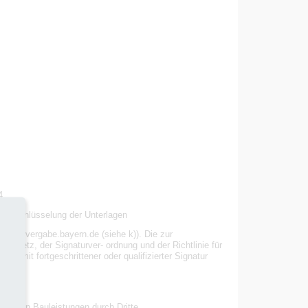
4
 Entschlüsselung der Unterlagen
 www.vergabe.bayern.de (siehe k)). Die zur
esetz, der Signaturver- ordnung und der Richtlinie für
t mit fortgeschrittener oder qualifizierter Signatur
tungen Bauleistungen durch Dritte