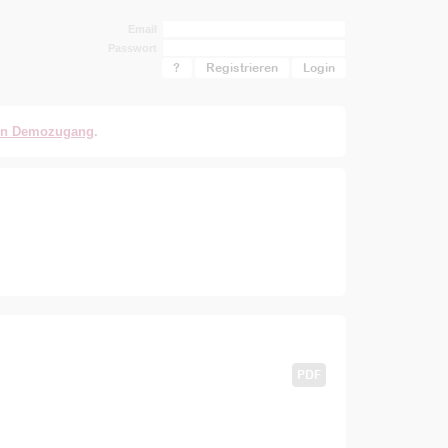
Email
Passwort
?
Registrieren
en Demozugang
.
PDF