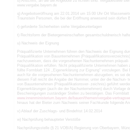
o) Anschrift, an die die Angebote zu richten sind: Vergabestelle sie
www.vergabe.bayern.de
q) Angebotseröffnung am 22.01.2014 um 15:00 Uhr Ort Wasserwirt
Traunstein Personen, die bei der Eröffnung anwesend sein dürfen B
r) geforderte Sicherheiten siehe Vergabeunterlagen
t) Rechtsform der Bietergemeinschaften gesamtschuldnerisch hafte
u) Nachweis der Eignung
Präqualifizierte Unternehmen führen den Nachweis der Eignung durch
Präqualifikation von Bauunternehmen (Präqualifikationsverzeichnis
nachzuweisen, dass die vorgesehenen Nachunternehmen präquali- fi
Präqualifikation erfüllen. Nicht präqualifizierte Unternehmen ha
füllte Formblatt 124 ,,Eigenerklärung zur Eignung" vorzulegen. Be
auch für die vorgesehenen Nachunternehmen abzugeben, es sei denn
diesem Fall reicht die Angabe der Nummer, unter der die Nachun- te
von Bauunternehmen (Präqualifikationsver- zeichnis) geführt werde
Eigenerklärungen (auch die der Nachunternehmen) durch Vorlage de
Bescheinigungen zuständiger Stellen zu bestätigen. Das Formblatt 1
www.innenministerium.bayern.de/bauen/themen/vergabe-vertragsw
hinaus hat der Bieter zum Nachweis seiner Fachkunde folgende A
v) Ablauf der Zuschlags- und Bindefrist 14.02.2014
w) Nachprüfung behaupteter Verstöße
Nachprüfungsstelle (§ 21 VOB/A) Regierung von Oberbayern, Münc