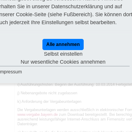
rhalten Sie in unserer
Datenschutzerklärung
und auf
e) Ort der Ausführung: 83395 Freilassing
nserer
Cookie-Seite
(siehe Fußbereich). Sie können dor
f) Art und Umfang der Leistung
uch jederzeit Ihre Einstellungen selbst bearbeiten.
Grundwassermessstellen
- Neun Bohrungen im Trockenkernbohrverfahren (Bohrtiefe jeweils 
- Ausbau zu Grundwassermessstellen
Alle annehmen
- Entsanden und Klarpumpen
Selbst einstellen
- Videountersuchung mit Dokumentation zur Abnahme
Nur wesentliche Cookies annehmen
g) Erbringen von Planungsleistungen nein
Impressum
h) Aufteilung in Lose nein: ja, Angebote können abgegeben werden n
i) Ausführungsfristen: Beginn der Ausführung: 10.03.2014 Fertigste
j) Nebenangebote nicht zugelassen
k) Anforderung der Vergabeunterlagen
Die Vergabeunterlagen werden ausschließlich in elektronischer Form
www.vergabe.bayern.de
zum Download bereitgestellt. Bei berechtig
ausreichend leistungsfähiger Internet-Anschluss am Firmensitz verf
Datenträger.