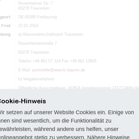
Rosenheimer Str. 7
83278 Traunstein
gsort
DE-83395 Freilassing
Frist
22.01.2014
ibung
a) Wasserwirtschaftsamt Traunstein
Rosenheimerstraße 7
83278 Traunstein
Telefon +49 861 57 314 Fax +49 861 13605
E-Mail:
poststelle@wwa-ts.bayern.de
b) Vergabeverfahren
Öffentliche Ausschreibung, VOB/A Vergabenummer 131277409s10
c) Angaben zum elektronischen Vergabeverfahren und zur Ver- und
ookie-Hinweis
Ausschließlich elektronischer Download der Vergabeunterlagen über
Verschlüsselung verwendeten Algorithmen entsprechen dem Signaturg
ir setzen auf unserer Website Cookies ein. Einige von
Kryptographische Verfahren des BSI. Elektronische Angebotsabgabe is
hnen sind wesentlich, um die Funktionalität zu
nach Signaturgesetz zugelassen.
ewährleisten, während andere uns helfen, unser
d) Art des Auftrags
nlineangebot stetig zu verbessern. Nähere Hinweise
Ausführung von Bauleistungen Planung und Ausführung von Bauleis