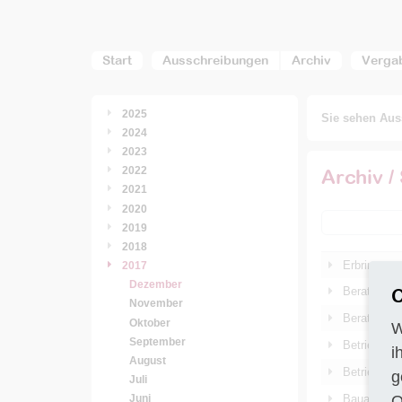
Start
Ausschreibungen
Archiv
Verga
2025
Sie sehen Auss
2024
2023
2022
Archiv /
2021
2020
2019
2018
Erbringung
2017
Dezember
C
Beratung i
November
Beratung i
Oktober
W
September
Betrieb ei
i
August
Betrieb ei
g
Juli
O
Bauarbeiten
Juni