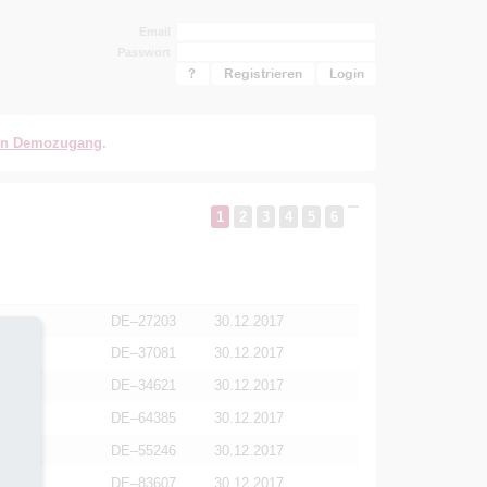
Email
Passwort
?
Registrieren
en Demozugang
.
1
2
3
4
5
6
DE–27203
30.12.2017
DE–37081
30.12.2017
DE–34621
30.12.2017
DE–64385
30.12.2017
DE–55246
30.12.2017
DE–83607
30.12.2017