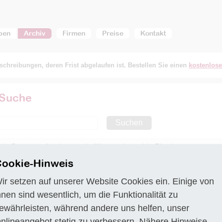
ben
Archiv
Firmen
Preise
Kontakt
chreibungen, deren Frist abgelaufen ist. Bestellen Sie einen
kostenlos
 Suche
Suchen
 der Gewässerschutzberatung im Wasserschutzgebiet Ristedt
ookie-Hinweis
n den Bereichen Wasserversorgung und Abfälle
n Umweltfragen
ir setzen auf unserer Website Cookies ein. Einige von
ner Wasseraufbereitungsanlage
hnen sind wesentlich, um die Funktionalität zu
ner Wasseraufbereitungsanlage
ewährleisten, während andere uns helfen, unser
nlineangebot stetig zu verbessern. Nähere Hinweise
 für Kraftwerke und Heizkraftwerke