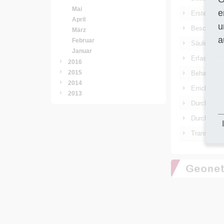
Mai
e
Erstellen v
April
u
Beschaffun
März
a
Februar
Säulenvers
Januar
Erfassung 
2016
2015
Behandlung
2014
Errichtung
2013
Durchführu
Durchführu
Transport 