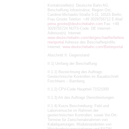
Kontaktstelle(n): Deutsche Bahn AG,
Beschaffung Infrastruktur, Region Ost,
Caroline-Michaelis-Straße 5-11, 10115 Berlin,
Frau Groote Telefon: +49 3029756712 E-Mail:
petra.groote@deutschebahn.com
Fax: +49
3029755724 NUTS-Code: DE Internet-
Adresse(n): Internet:
www.deutschebahn.com/de/geschaefte/liefera
ntenportal
Adresse des Beschafferprofils:
Internet:
www.deutschebahn.com/Bieterportal
Abschnitt II: Gegenstand
II.1) Umfang der Beschaffung
II.1.1) Bezeichnung des Auftrags:
Geotechnische Kontrollen im Bauabschnitt
Forchheim – Bamberg.
II.1.2) CPV-Code Hauptteil 71521000
II.1.3) Art des Auftrags Dienstleistungen
II.1.4) Kurze Beschreibung: Feld und
Laborversuche im Rahmen der
geotechnischen Kontrollen, sowie Vor-Ort-
Termine für Zwischenabnahmen von
Kabelquerungen, Modulstandorten von
Weichenheizungsstationen und ESTW-