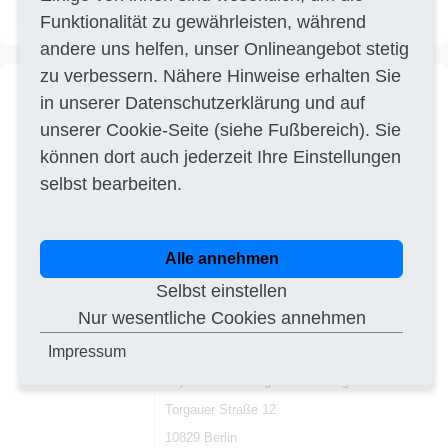
PowerBridge in (AWZ)
Funktionalität zu gewährleisten, während
andere uns helfen, unser Onlineangebot stetig
zu verbessern. Nähere Hinweise erhalten Sie
in unserer
Datenschutzerklärung
und auf
Titel
Durchführung von
PDF
unserer
Cookie-Seite
(siehe Fußbereich). Sie
Baustellenüberwachung
können dort auch jederzeit Ihre Einstellungen
Vergabeverfahren
Ergänzungsmeldung
Dienstleistungsauftrag (VOL/VOF)
selbst bearbeiten.
Auftraggeber
Deutsche Bahn AG
Caroline-Michaelis-Str. 5-11
10115 Berlin
Alle annehmen
Ausführungsort
DE-10829 Berlin
Selbst einstellen
Frist
01.08.2016
Nur wesentliche Cookies annehmen
TED Nr.
239844-2016
Impressum
Beschreibung
Abschnitt I:
I.1) DB Enineering & Consulting GmbH
Torgauer Straße 12
10829 Berlin