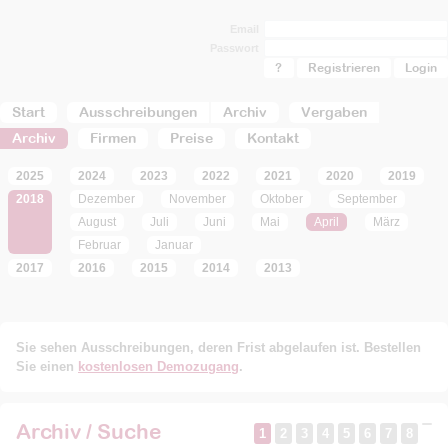
Email
Passwort
?
Registrieren
Start
Ausschreibungen
Archiv
Vergaben
Archiv
Firmen
Preise
Kontakt
2025
2024
2023
2022
2021
2020
2019
2018
Dezember
November
Oktober
September
August
Juli
Juni
Mai
April
März
Februar
Januar
2017
2016
2015
2014
2013
Sie sehen Ausschreibungen, deren Frist abgelaufen ist. Bestellen
Sie einen
kostenlosen Demozugang
.
Archiv / Suche
1
2
3
4
5
6
7
8