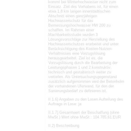
kommt bei Winterhochwasser nicht zum
Einsatz. Ziel des Vorhabens ist, für einen
etwa 1,8 km langen innerstädtischen
Abschnitt einen ganzjährigen
Hochwasserschutz für das
Bemessungshochwasser HW 200 zu
schaffen. Im Rahmen einer
Machbarkeitsstudie wurden 3
Lösungsvorschläge zur Herstellung des
Hochwasserschutzes erarbeitet und unter
Berücksichtigung des Kosten-Nutzen-
Verhältnisses eine Vorzugslösung
herausgearbeitet. Ziel ist es, die
Vorzugslösung durch die Bearbeitung der
Leistungsphasen 1 und 2 konstruktiv,
technisch und gestalterisch weiter zu
vertiefen. Als Untersuchungsgegenstand
zusätzlich aufgenommen wird der Betonholm
der vorhandenen Uferwand, für den der
Sanierungsbedarf zu definieren ist.
II.1.6) Angaben zu den Losen Aufteilung des
Auftrags in Lose: ja
II.1.7) Gesamtwert der Beschaffung (ohne
MwSt.) Wert ohne MwSt.: 104.785,61 EUR
II.2) Beschreibung