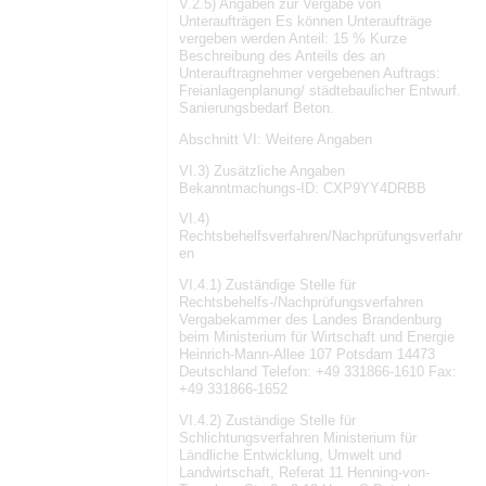
V.2.5) Angaben zur Vergabe von
Unteraufträgen Es können Unteraufträge
vergeben werden Anteil: 15 % Kurze
Beschreibung des Anteils des an
Unterauftragnehmer vergebenen Auftrags:
Freianlagenplanung/ städtebaulicher Entwurf.
Sanierungsbedarf Beton.
Abschnitt VI: Weitere Angaben
VI.3) Zusätzliche Angaben
Bekanntmachungs-ID: CXP9YY4DRBB
VI.4)
Rechtsbehelfsverfahren/Nachprüfungsverfahr
en
VI.4.1) Zuständige Stelle für
Rechtsbehelfs-/Nachprüfungsverfahren
Vergabekammer des Landes Brandenburg
beim Ministerium für Wirtschaft und Energie
Heinrich-Mann-Allee 107 Potsdam 14473
Deutschland Telefon: +49 331866-1610 Fax:
+49 331866-1652
VI.4.2) Zuständige Stelle für
Schlichtungsverfahren Ministerium für
Ländliche Entwicklung, Umwelt und
Landwirtschaft, Referat 11 Henning-von-