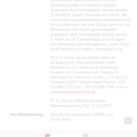
Bekanntmachung benannten Frist zur
Bewerbung oder zur Angebotsabgabe
gegenüber dem Auftraggeber gerügt werden,
3. Verstöße gegen Vergabevorschriften, die
erst in den Vergabeunterlagen erkennbar sind,
nicht spätestens bis zum Ablauf der Frist zur
Bewerbung oder zur Angebotsabgabe
gegenüber dem Auftraggeber gerügt werden,
4. Mehr als 15 Kalendertage nach Eingang
der Mitteilung des Auftraggebers, einer Rüge
nicht abhelfen zu wollen, vergangen sind.
VI.4.4) Stelle, die Auskünfte über die
Einlegung von Rechtsbehelfen erteilt
Ministerium für Ländliche Entwicklung,
Umwelt und Landwirtschaft, Referat 11
Henning-von-Tresckow-Straße 2-13 Haus S
Potsdam 14467 Deutschland Telefon: +49
331866-7232 Fax: +49 331866-7248 Internet:
www.mlul.brandenburg.de
VI.5) Tag der Absendung dieser
Bekanntmachung Tag: 17.04.2018
Veröffentlichung
Geonet Ausschreibung 144086 vom
24.04.2018