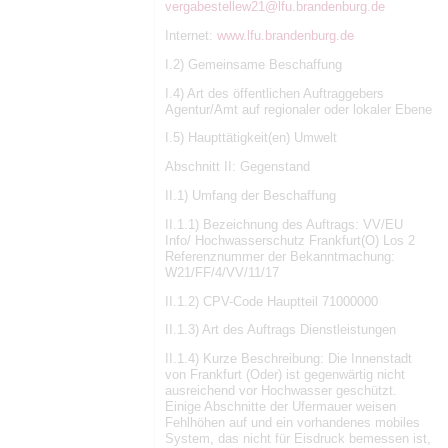
vergabestellew21@lfu.brandenburg.de
Internet:
www.lfu.brandenburg.de
I.2) Gemeinsame Beschaffung
I.4) Art des öffentlichen Auftraggebers
Agentur/Amt auf regionaler oder lokaler Ebene
I.5) Haupttätigkeit(en) Umwelt
Abschnitt II: Gegenstand
II.1) Umfang der Beschaffung
II.1.1) Bezeichnung des Auftrags: VV/EU
Info/ Hochwasserschutz Frankfurt(O) Los 2
Referenznummer der Bekanntmachung:
W21/FF/4/VV/11/17
II.1.2) CPV-Code Hauptteil 71000000
II.1.3) Art des Auftrags Dienstleistungen
II.1.4) Kurze Beschreibung: Die Innenstadt
von Frankfurt (Oder) ist gegenwärtig nicht
ausreichend vor Hochwasser geschützt.
Einige Abschnitte der Ufermauer weisen
Fehlhöhen auf und ein vorhandenes mobiles
System, das nicht für Eisdruck bemessen ist,