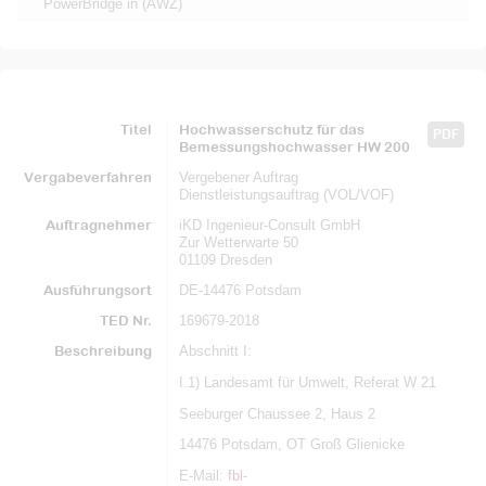
PowerBridge in (AWZ)
Titel
Hochwasserschutz für das
PDF
Bemessungshochwasser HW 200
Vergabeverfahren
Vergebener Auftrag
Dienstleistungsauftrag (VOL/VOF)
Auftragnehmer
iKD Ingenieur-Consult GmbH
Zur Wetterwarte 50
01109 Dresden
Ausführungsort
DE-14476 Potsdam
TED Nr.
169679-2018
Beschreibung
Abschnitt I:
I.1) Landesamt für Umwelt, Referat W 21
Seeburger Chaussee 2, Haus 2
14476 Potsdam, OT Groß Glienicke
E-Mail:
fbl-