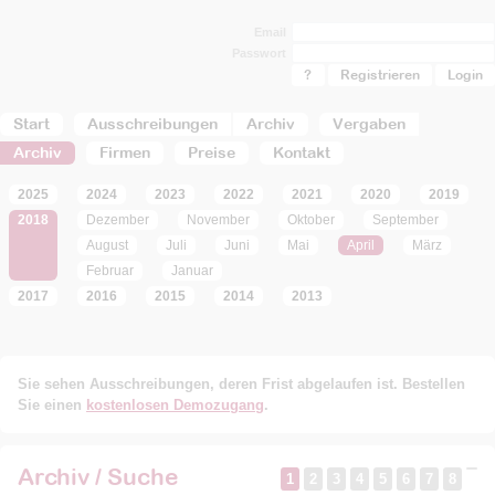
Email
Passwort
?
Registrieren
Start
Ausschreibungen
Archiv
Vergaben
Archiv
Firmen
Preise
Kontakt
2025
2024
2023
2022
2021
2020
2019
2018
Dezember
November
Oktober
September
August
Juli
Juni
Mai
April
März
Februar
Januar
2017
2016
2015
2014
2013
Sie sehen Ausschreibungen, deren Frist abgelaufen ist. Bestellen
Sie einen
kostenlosen Demozugang
.
Archiv / Suche
1
2
3
4
5
6
7
8