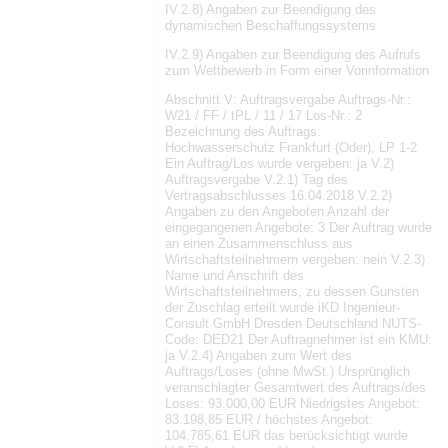
IV.2.8) Angaben zur Beendigung des
dynamischen Beschaffungssystems
IV.2.9) Angaben zur Beendigung des Aufrufs
zum Wettbewerb in Form einer Vorinformation
Abschnitt V: Auftragsvergabe Auftrags-Nr.:
W21 / FF / tPL / 11 / 17 Los-Nr.: 2
Bezeichnung des Auftrags:
Hochwasserschutz Frankfurt (Oder), LP 1-2
Ein Auftrag/Los wurde vergeben: ja V.2)
Auftragsvergabe V.2.1) Tag des
Vertragsabschlusses 16.04.2018 V.2.2)
Angaben zu den Angeboten Anzahl der
eingegangenen Angebote: 3 Der Auftrag wurde
an einen Zusammenschluss aus
Wirtschaftsteilnehmern vergeben: nein V.2.3)
Name und Anschrift des
Wirtschaftsteilnehmers, zu dessen Gunsten
der Zuschlag erteilt wurde iKD Ingenieur-
Consult GmbH Dresden Deutschland NUTS-
Code: DED21 Der Auftragnehmer ist ein KMU:
ja V.2.4) Angaben zum Wert des
Auftrags/Loses (ohne MwSt.) Ursprünglich
veranschlagter Gesamtwert des Auftrags/des
Loses: 93.000,00 EUR Niedrigstes Angebot:
83.198,85 EUR / höchstes Angebot:
104.785,61 EUR das berücksichtigt wurde