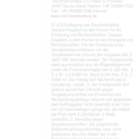
Tresckow-Straße 2-13 Haus S Potsdam
14467 Deutschland Telefon: +49 331866-7232
Fax: +49 331866-7248 Internet:
www.mlul.brandenburg.de
VI.4.3) Einlegung von Rechtsbehelfen
Genaue Angaben zu den Fristen für die
Einlegung von Rechtsbehelfen: Genaue
Angaben zu den Fristen für die Einlegung von
Rechtsbehelfen: Für die Einleitung eines
Nachprüfungsverfahrens vor der
Vergabekammer müssen die Vorgaben des §
160G WB beachtet werden. Die Vergabestelle
weist ausdrücklich aus die Rügeobliegenheit
sowie die Präklusionsregeln des § 160 Abs. 3
S.1 Nr. 1-4 GWB hin. Nach § 160 Abs. 3 S. 1
GWB ist: Der Antrag (auf Nachprüfung) ist
unzulässig, soweit: 1. Der Antragsteller den
geltend gemachten Verstoß gegen
Vergabevorschriften vor Einreichen des
Nachprüfungsantrags erkannt und gegenüber
dem Auftraggeber nicht innerhalb einer Frist
von 10 Kalendertagen gerügt hat; der Ablauf
der Frist nach § 134 Absatz 2 bleibt
unberührt, 2. Verstöße gegen
Vergabevorschriften, die aufgrund der
Bekanntmachung erkennbar sind, nicht
spätestens bis zum Ablauf der in der