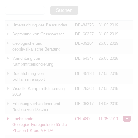
Suchen
Untersuchung des Baugrundes
DE–84375
31.05.2019
Beprobung von Grundwasser
DE–60327
31.05.2019
Geologische und
DE–39104
26.05.2019
geophysikalische Beratung
Verrichtung von
DE–64347
25.05.2019
Kampfmittelsondierung
Durchführung von
DE–45128
17.05.2019
Schlammtransport
Visuelle Kampfmittelräumung
DE–29303
17.05.2019
2019
Erhöhung vorhandener und
DE–96317
14.05.2019
Neubau von Deichen
Fachmandat
CH–4800
11.05.2019
Geologie/Hydrogeologie für die
Phasen EK bis MP/DP