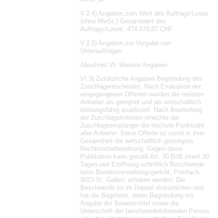
V.2.4) Angaben zum Wert des Auftrags/Loses
(ohne MwSt.) Gesamtwert des
Auftrags/Loses: 474.078,87 CHF
V.2.5) Angaben zur Vergabe von
Unteraufträgen
Abschnitt VI: Weitere Angaben
VI.3) Zusätzliche Angaben Begründung des
Zuschlagentscheides: Nach Evaluation der
eingegangenen Offerten wurden die meisten
Anbieter als geeignet und als wirtschaftlich
leistungsfähig qualifiziert. Nach Beurteilung
der Zuschlagskriterien erreichte der
Zuschlagsempfänger die höchste Punktzahl
aller Anbieter. Seine Offerte ist somit in ihrer
Gesamtheit die wirtschaftlich günstigste.
Rechtsmittelbelehrung: Gegen diese
Publikation kann gemäß Art. 30 BöB innert 20
Tagen seit Eröffnung schriftlich Beschwerde
beim Bundesverwaltungsgericht, Postfach,
9023 St. Gallen, erhoben werden. Die
Beschwerde ist im Doppel einzureichen und
hat die Begehren, deren Begründung mit
Angabe der Beweismittel sowie die
Unterschrift der beschwerdeführenden Person