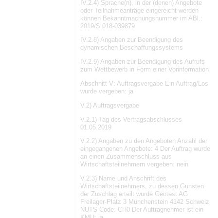
IV.2.4) Sprache(n), in der (denen) Angebote
oder Teilnahmeanträge eingereicht werden
können Bekanntmachungsnummer im ABl.:
2019/S 018-039879
IV.2.8) Angaben zur Beendigung des
dynamischen Beschaffungssystems
IV.2.9) Angaben zur Beendigung des Aufrufs
zum Wettbewerb in Form einer Vorinformation
Abschnitt V: Auftragsvergabe Ein Auftrag/Los
wurde vergeben: ja
V.2) Auftragsvergabe
V.2.1) Tag des Vertragsabschlusses
01.05.2019
V.2.2) Angaben zu den Angeboten Anzahl der
eingegangenen Angebote: 4 Der Auftrag wurde
an einen Zusammenschluss aus
Wirtschaftsteilnehmern vergeben: nein
V.2.3) Name und Anschrift des
Wirtschaftsteilnehmers, zu dessen Gunsten
der Zuschlag erteilt wurde Geotest AG
Freilager-Platz 3 Münchenstein 4142 Schweiz
NUTS-Code: CH0 Der Auftragnehmer ist ein
KMU: ja