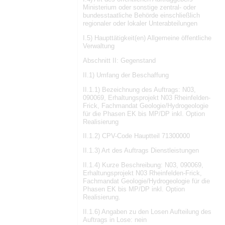
Ministerium oder sonstige zentral- oder
bundesstaatliche Behörde einschließlich
regionaler oder lokaler Unterabteilungen
I.5) Haupttätigkeit(en) Allgemeine öffentliche
Verwaltung
Abschnitt II: Gegenstand
II.1) Umfang der Beschaffung
II.1.1) Bezeichnung des Auftrags: N03,
090069, Erhaltungsprojekt N03 Rheinfelden-
Frick, Fachmandat Geologie/Hydrogeologie
für die Phasen EK bis MP/DP inkl. Option
Realisierung
II.1.2) CPV-Code Hauptteil 71300000
II.1.3) Art des Auftrags Dienstleistungen
II.1.4) Kurze Beschreibung: N03, 090069,
Erhaltungsprojekt N03 Rheinfelden-Frick,
Fachmandat Geologie/Hydrogeologie für die
Phasen EK bis MP/DP inkl. Option
Realisierung.
II.1.6) Angaben zu den Losen Aufteilung des
Auftrags in Lose: nein