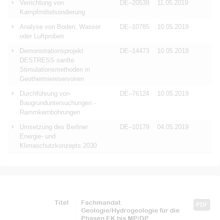
Verrichtung von
DE–20539
11.05.2019
Kampfmittelsondierung
Analyse von Boden, Wasser
DE–10785
10.05.2019
oder Luftproben
Demonstrationsprojekt
DE–14473
10.05.2019
DESTRESS sanfte
Stimulationsmethoden in
Geothermiereservoiren
Durchführung von
DE–76124
10.05.2019
Baugrunduntersuchungen -
Rammkernbohrungen
Umsetzung des Berliner
DE–10179
04.05.2019
Energie- und
Klimaschutzkonzepts 2030
Titel
Fachmandat
PDF
Geologie/Hydrogeologie für die
Phasen EK bis MP/DP