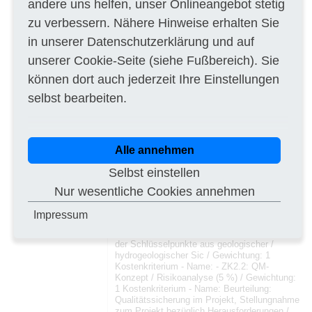
andere uns helfen, unser Onlineangebot stetig
Kostenkriterium - Name: - ZK1.2: Projektleiter
zu verbessern. Nähere Hinweise erhalten Sie
Stv. (10 %), 1 bis max. 2 Referenzprojekt(e) /
Gewichtung: 1 Kostenkriterium - Name:
in unserer
Datenschutzerklärung
und auf
Beurteilung: Projektspezifische
Berufserfahrung der Schlüsselperson;
unserer
Cookie-Seite
(siehe Fußbereich). Sie
Komplexität, Vergleichbarkeit,
Aufgabenumfang und Kontext des
können dort auch jederzeit Ihre Einstellungen
Referenzprojekts; Funktion im Projekt;
selbst bearbeiten.
weitere projektspezifische Vor / Gewichtung:
1 Kostenkriterium - Name: ZK2:
AUFGABENANALYSE UND
VORGEHENSVORSCHLAG, QM-KONZEPT /
RISIKOANALYSE; / Gewichtung: 25 %
Alle annehmen
Kostenkriterium - Name: unterteilt in: /
Gewichtung: 1 Kostenkriterium - Name: -
Selbst einstellen
ZK2.1: Aufgabenanalyse /
Vorgehensvorschlag (20 %) / Gewichtung: 1
Nur wesentliche Cookies annehmen
Kostenkriterium - Name: Beurteilung:
Beschreibung des Projektverständnisses,
Impressum
Erläuterung wichtigen Aufgaben im Projekt,
Aufzeigen der Vorgehensweise im Projekt und
der Schlüsselpunkte aus geologischer /
hydrogeologischer Sic / Gewichtung: 1
Kostenkriterium - Name: - ZK2.2: QM-
Konzept / Risikoanalyse (5 %) / Gewichtung:
1 Kostenkriterium - Name: Beurteilung:
Qualitätssicherung im Projekt, Stellungnahme
zum Projekt bezüglich Herausforderungen /