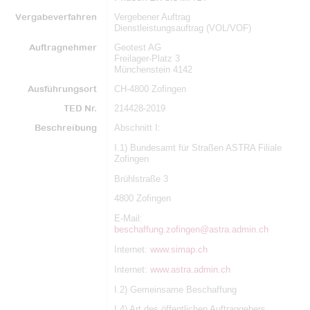
Vergabeverfahren
Vergebener Auftrag
Dienstleistungsauftrag (VOL/VOF)
Auftragnehmer
Geotest AG
Freilager-Platz 3
Münchenstein 4142
Ausführungsort
CH-4800 Zofingen
TED Nr.
214428-2019
Beschreibung
Abschnitt I:
I.1) Bundesamt für Straßen ASTRA Filiale
Zofingen
Brühlstraße 3
4800 Zofingen
E-Mail:
beschaffung.zofingen@astra.admin.ch
Internet:
www.simap.ch
Internet:
www.astra.admin.ch
I.2) Gemeinsame Beschaffung
I.4) Art des öffentlichen Auftraggebers