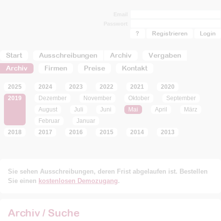
Email
Passwort
?
Registrieren
Start
Ausschreibungen
Archiv
Vergaben
Archiv
Firmen
Preise
Kontakt
2025
2024
2023
2022
2021
2020
2019
Dezember
November
Oktober
September
August
Juli
Juni
Mai
April
März
Februar
Januar
2018
2017
2016
2015
2014
2013
Sie sehen Ausschreibungen, deren Frist abgelaufen ist. Bestellen
Sie einen
kostenlosen Demozugang
.
Archiv / Suche