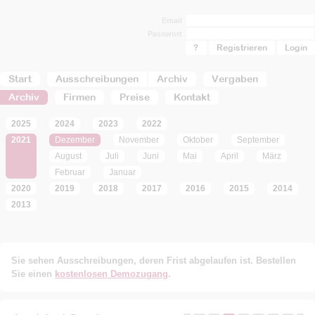
Email
Passwort
?
Registrieren
Start
Ausschreibungen
Archiv
Vergaben
Archiv
Firmen
Preise
Kontakt
2025
2024
2023
2022
2021
Dezember
November
Oktober
September
August
Juli
Juni
Mai
April
März
Februar
Januar
2020
2019
2018
2017
2016
2015
2014
2013
Sie sehen Ausschreibungen, deren Frist abgelaufen ist. Bestellen
Sie einen
kostenlosen Demozugang
.