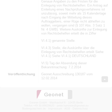
Genaue Angaben zu den Fristen für die
Einlegung von Rechtsbehelfen: Ein Antrag auf
Einleitung eines Nachprüfungsverfahrens ist
unzulässig, soweit mehr als 15 Kalendertage
nach Eingang der Mitteilung dieses
Auftraggebers, einer Rüge nicht abhelfen zu
wollen, vergangen sind (§ 107 Abs. 3 Satz 1
Nr. 4 GWB). Weitere Auskünfte zur Einlegung
von Rechtsbehelfen erteilt die in Ziffer
VI.4.1) genannte Stelle.
VI.4.3) Stelle, die Auskünfte über die
Einlegung von Rechtsbehelfen erteilt Siehe
VI.4.1) Siehe VI.4.1) DEUTSCHLAND
VI.5) Tag der Absendung dieser
Bekanntmachung: 7.2.2014
Veröffentlichung
Geonet Ausschreibung 130187 vom
12.02.2014
Geonet GmbH · Marthashof 8 · 10435 Berlin
Telefon +49 30 88628620 ·
peter.hanstein@geonet.eu
Bodengutachten.de
·
Impressum
·
AGB
·
Datenschutz
·