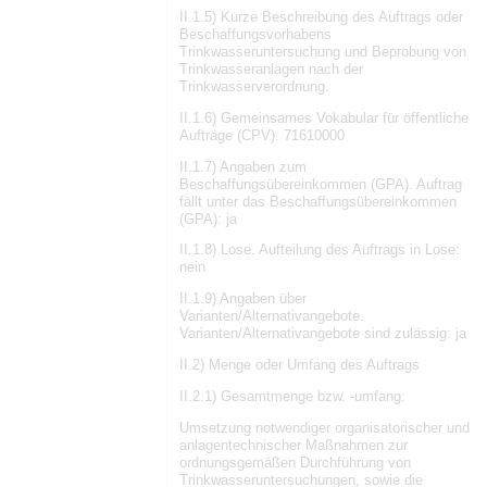
II.1.5) Kurze Beschreibung des Auftrags oder
Beschaffungsvorhabens
Trinkwasseruntersuchung und Beprobung von
Trinkwasseranlagen nach der
Trinkwasserverordnung.
II.1.6) Gemeinsames Vokabular für öffentliche
Aufträge (CPV): 71610000
II.1.7) Angaben zum
Beschaffungsübereinkommen (GPA). Auftrag
fällt unter das Beschaffungsübereinkommen
(GPA): ja
II.1.8) Lose. Aufteilung des Auftrags in Lose:
nein
II.1.9) Angaben über
Varianten/Alternativangebote.
Varianten/Alternativangebote sind zulässig: ja
II.2) Menge oder Umfang des Auftrags
II.2.1) Gesamtmenge bzw. -umfang:
Umsetzung notwendiger organisatorischer und
anlagentechnischer Maßnahmen zur
ordnungsgemäßen Durchführung von
Trinkwasseruntersuchungen, sowie die