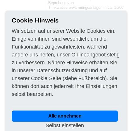
Beprobung von
Trinkwassererwärmungsanlagen in ca. 1 200
Objekten mit ca. 1.400 Gebäuden vom
1.4.2014 bis 31.12.2015. Übernahme eines
Cookie-Hinweis
vorgegebenen Gebäudepools. Beprobung
nach TrinkwV in der aktuellen Fassung incl.
Wir setzen auf unserer Website Cookies ein.
evtl. Nachbeprobungen. Gefährdungsanalysen
erstellen. Überwachung der Anlagensanierung
Einige von ihnen sind wesentlich, um die
und Wiederherstellung der Keimfreiheit.
Funktionalität zu gewährleisten, während
II.2.2) Angaben zu Optionen
andere uns helfen, unser Onlineangebot stetig
Optionen: nein
zu verbessern. Nähere Hinweise erhalten Sie
II.2.3) Angaben zur Vertragsverlängerung
in unserer
Datenschutzerklärung
und auf
Dieser Auftrag kann verlängert werden: nein
unserer
Cookie-Seite
(siehe Fußbereich). Sie
II.3) Vertragslaufzeit bzw. Beginn und Ende
können dort auch jederzeit Ihre Einstellungen
der Auftragsausführung: Beginn 1.4.2014.
Abschluss 31.12.2015
selbst bearbeiten.
Abschnitt III: Rechtliche, wirtschaftliche,
finanzielle und technische Angaben
III.1) Bedingungen für den Auftrag
Alle annehmen
III.1.2) Wesentliche Finanzierungs- und
Selbst einstellen
Zahlungsbedingungen und/oder Verweis auf
die maßgeblichen Vorschriften: