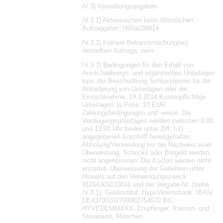
IV.3) Verwaltungsangaben
IV.3.1) Aktenzeichen beim öffentlichen
Auftraggeber: H60a038814
IV.3.2) Frühere Bekanntmachung(en)
desselben Auftrags: nein
IV.3.3) Bedingungen für den Erhalt von
Ausschreibungs- und ergänzenden Unterlagen
bzw. der Beschreibung Schlusstermin für die
Anforderung von Unterlagen oder die
Einsichtnahme: 19.3.2014 Kostenpflichtige
Unterlagen: ja Preis: 10 EUR
Zahlungsbedingungen und -weise: Die
Verdingungsunterlagen werden zwischen 9.00
und 12.00 Uhr beider unter Ziff. I.1)
angegebenen Anschrift bereitgehalten.
Abholung/Versendung nur bei Nachweis einer
Überweisung. Schecks oder Bargeld werden
nicht angenommen. Die Kosten werden nicht
erstattet. Überweisung der Gebühren unter
Hinweis auf den Verwendungszweck
91254301010016 und der Vergabe-Nr. (siehe
IV.3.1). Geldinstitut: HypoVereinsbank. IBAN:
DE43700202700002754070 BIC:
HYVEDEMMXXX. Empfänger: Kassen- und
Steueramt, München.