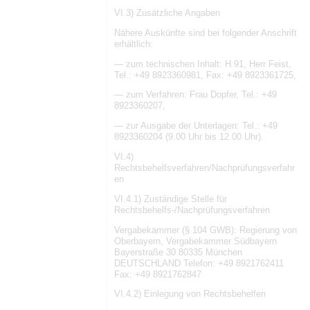
VI.3) Zusätzliche Angaben
Nähere Auskünfte sind bei folgender Anschrift
erhältlich:
— zum technischen Inhalt: H 91, Herr Feist,
Tel.: +49 8923360981, Fax: +49 8923361725,
— zum Verfahren: Frau Dopfer, Tel.: +49
8923360207,
— zur Ausgabe der Unterlagen: Tel.: +49
8923360204 (9.00 Uhr bis 12.00 Uhr).
VI.4)
Rechtsbehelfsverfahren/Nachprüfungsverfahr
en
VI.4.1) Zuständige Stelle für
Rechtsbehelfs-/Nachprüfungsverfahren
Vergabekammer (§ 104 GWB): Regierung von
Oberbayern, Vergabekammer Südbayern
Bayerstraße 30 80335 München
DEUTSCHLAND Telefon: +49 8921762411
Fax: +49 8921762847
VI.4.2) Einlegung von Rechtsbehelfen