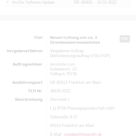
ArcGis Software Update
DE–85402
26.01.2022
Titel
Neuerrichtung von ca. 3
PDF
Grundwassermessstellen
Vergabeverfahren
Vergebener Auftrag
Dienstleistungsauftrag (VOL/VOF)
Auftragnehmer
reconsite.com
Auberlenstr. 13
Fellbach 70736
Ausführungsort
DE-60313 Frankfurt am Main
TED Nr.
36639-2022
Beschreibung
Abschnitt I:
I.1) RTW Planungsgesellschaft mbH
Stiftstraße 9-17
60313 Frankfurt am Main
E-Mail:
vergabe@rtwgmbh.de