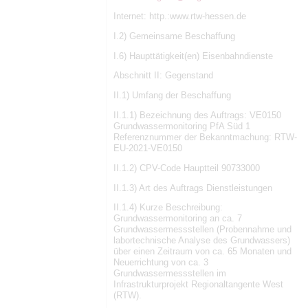
Internet: http.:www.rtw-hessen.de
I.2) Gemeinsame Beschaffung
I.6) Haupttätigkeit(en) Eisenbahndienste
Abschnitt II: Gegenstand
II.1) Umfang der Beschaffung
II.1.1) Bezeichnung des Auftrags: VE0150
Grundwassermonitoring PfA Süd 1
Referenznummer der Bekanntmachung: RTW-
EU-2021-VE0150
II.1.2) CPV-Code Hauptteil 90733000
II.1.3) Art des Auftrags Dienstleistungen
II.1.4) Kurze Beschreibung:
Grundwassermonitoring an ca. 7
Grundwassermessstellen (Probennahme und
labortechnische Analyse des Grundwassers)
über einen Zeitraum von ca. 65 Monaten und
Neuerrichtung von ca. 3
Grundwassermessstellen im
Infrastrukturprojekt Regionaltangente West
(RTW).