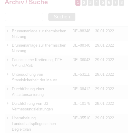
Archiv / Suche
1
2
3
4
5
6
7
8
Suchen
Brunnenanlage zur thermischen
DE–88348
30.01.2022
Nutzung
Brunnenanlage zur thermischen
DE–88348
29.01.2022
Nutzung
Faunistische Kartierung, FFH
DE–36043
29.01.2022
VP und ASB
Untersuchung von
DE–53111
29.01.2022
Standsicherheit der Mauer
Durchführung einer
DE–08412
29.01.2022
Altlastensanierung
Durchführung von U3
DE–10179
29.01.2022
Vermessungsleistungen
Überarbeitung
DE–35510
29.01.2022
Landschaftspflegerischen
Begleitplan