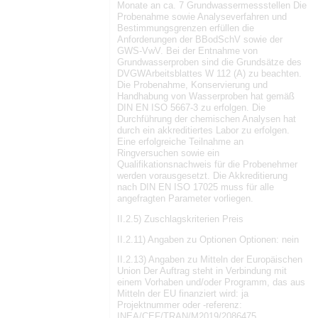
Monate an ca. 7 Grundwassermessstellen Die
Probenahme sowie Analyseverfahren und
Bestimmungsgrenzen erfüllen die
Anforderungen der BBodSchV sowie der
GWS-VwV. Bei der Entnahme von
Grundwasserproben sind die Grundsätze des
DVGWArbeitsblattes W 112 (A) zu beachten.
Die Probenahme, Konservierung und
Handhabung von Wasserproben hat gemäß
DIN EN ISO 5667-3 zu erfolgen. Die
Durchführung der chemischen Analysen hat
durch ein akkreditiertes Labor zu erfolgen.
Eine erfolgreiche Teilnahme an
Ringversuchen sowie ein
Qualifikationsnachweis für die Probenehmer
werden vorausgesetzt. Die Akkreditierung
nach DIN EN ISO 17025 muss für alle
angefragten Parameter vorliegen.
II.2.5) Zuschlagskriterien Preis
II.2.11) Angaben zu Optionen Optionen: nein
II.2.13) Angaben zu Mitteln der Europäischen
Union Der Auftrag steht in Verbindung mit
einem Vorhaben und/oder Programm, das aus
Mitteln der EU finanziert wird: ja
Projektnummer oder -referenz:
INEA/CEF/TRAN/M2019/2086475