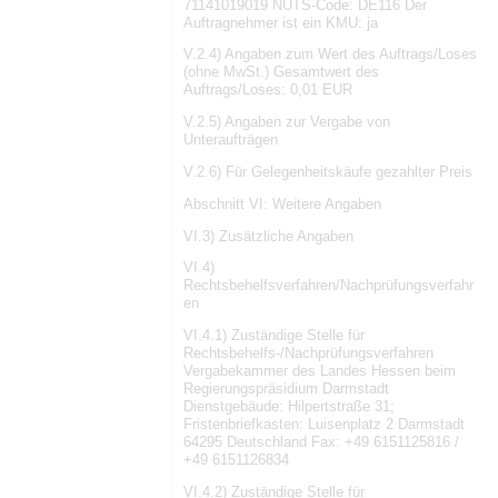
71141019019 NUTS-Code: DE116 Der
Auftragnehmer ist ein KMU: ja
V.2.4) Angaben zum Wert des Auftrags/Loses
(ohne MwSt.) Gesamtwert des
Auftrags/Loses: 0,01 EUR
V.2.5) Angaben zur Vergabe von
Unteraufträgen
V.2.6) Für Gelegenheitskäufe gezahlter Preis
Abschnitt VI: Weitere Angaben
VI.3) Zusätzliche Angaben
VI.4)
Rechtsbehelfsverfahren/Nachprüfungsverfahr
en
VI.4.1) Zuständige Stelle für
Rechtsbehelfs-/Nachprüfungsverfahren
Vergabekammer des Landes Hessen beim
Regierungspräsidium Darmstadt
Dienstgebäude: Hilpertstraße 31;
Fristenbriefkasten: Luisenplatz 2 Darmstadt
64295 Deutschland Fax: +49 6151125816 /
+49 6151126834
VI.4.2) Zuständige Stelle für