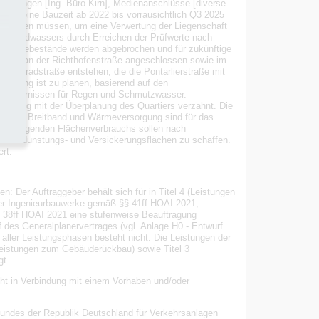
eistungen [Ing. Büro Kirn], Medienanschlüsse [diverse
 ist eine Bauzeit ab 2022 bis vorrausichtlich Q3 2025
ert werden müssen, um eine Verwertung der Liegenschaft
es Grundwassers durch Erreichen der Prüfwerte nach
ebäudebestände werden abgebrochen und für zukünftige
esten an der Richthofenstraße angeschlossen sowie im
 Fahrradstraße entstehen, die die Pontarlierstraße mit
sserung ist zu planen, basierend auf den
Erfordernissen für Regen und Schmutzwasser.
aße eng mit der Überplanung des Quartiers verzahnt. Die
sowie Breitband und Wärmeversorgung sind für das
er steigenden Flächenverbrauchs sollen nach
 um Verdunstungs- und Versickerungsflächen zu schaffen.
rt.
: Der Auftraggeber behält sich für in Titel 4 (Leistungen
der Ingenieurbauwerke gemäß §§ 41ff HOAI 2021,
38ff HOAI 2021 eine stufenweise Beauftragung
 des Generalplanervertrages (vgl. Anlage H0 - Entwurf
aller Leistungsphasen besteht nicht. Die Leistungen der
(Leistungen zum Gebäuderückbau) sowie Titel 3
gt.
eht in Verbindung mit einem Vorhaben und/oder
Bundes der Republik Deutschland für Verkehrsanlagen