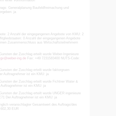
rm einer Vorinformation
trags: Generalplanung Baufeldfreimachung und
ergeben: ja
bote: 2 Anzahl der eingegangenen Angebote von KMU: 2
itgliedstaaten: 0 Anzahl der eingegangenen Angebote
n einen Zusammenschluss aus Wirtschaftsteilnehmern
Gunsten der Zuschlag erteilt wurde Weber-Ingenieure
vgv@weber-ing.de
Fax: +49 7231583400 NUTS-Code:
unsten der Zuschlag erteilt wurde faktorgruen
r Auftragnehmer ist ein KMU: ja
Gunsten der Zuschlag erteilt wurde Fichtner Water &
Auftragnehmer ist ein KMU: ja
 Gunsten der Zuschlag erteilt wurde UNGER ingenieure
1 Der Auftragnehmer ist ein KMU: ja
glich veranschlagter Gesamtwert des Auftrags/des
0.602,30 EUR