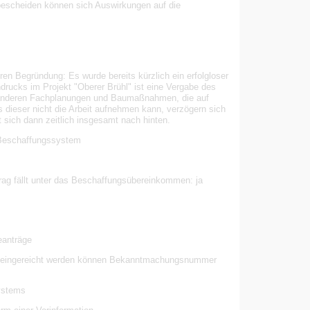
escheiden können sich Auswirkungen auf die
en Begründung: Es wurde bereits kürzlich ein erfolgloser
drucks im Projekt "Oberer Brühl" ist eine Vergabe des
r anderen Fachplanungen und Baumaßnahmen, die auf
ls dieser nicht die Arbeit aufnehmen kann, verzögern sich
sich dann zeitlich insgesamt nach hinten.
Beschaffungssystem
g fällt unter das Beschaffungsübereinkommen: ja
eanträge
äge eingereicht werden können Bekanntmachungsnummer
ystems