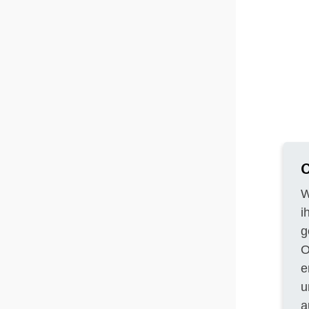
C
W
i
g
O
e
u
a