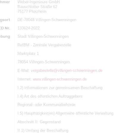
ehmer
Weber-Ingenieure GmbH
Bauschlotter Straße 62
75177 Pforzheim
gsort
DE-78048 Villingen-Schwenningen
D Nr.
133624-2022
ibung
Stadt Villingen-Schwenningen
RefBM - Zentrale Vergabestelle
Marktplatz 1
78054 Villingen-Schwenningen
E-Mail:
vergabestelle@villingen-schwenningen.de
Internet:
www.villingen-schwenningen.de
I.2) Informationen zur gemeinsamen Beschaffung
I.4) Art des öffentlichen Auftraggebers
Regional- oder Kommunalbehörde
I.5) Haupttätigkeit(en) Allgemeine öffentliche Verwaltung
Abschnitt II: Gegenstand
II.1) Umfang der Beschaffung