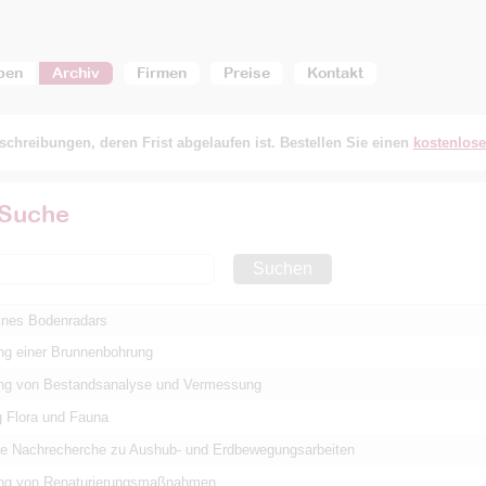
ben
Archiv
Firmen
Preise
Kontakt
chreibungen, deren Frist abgelaufen ist. Bestellen Sie einen
kostenlos
 Suche
Suchen
eines Bodenradars
ng einer Brunnenbohrung
ng von Bestandsanalyse und Vermessung
g Flora und Fauna
he Nachrecherche zu Aushub- und Erdbewegungsarbeiten
ng von Renaturierungsmaßnahmen