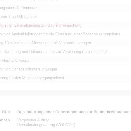
ung eines Tiefbrunnens
g von True-Orthophotos
ng einer Generalplanung zur Baufeldfreimachung
g von Analytikleistungen für die Erstellung einer Bodenbelastungskarte
ng 3D seismischer Messungen mit Vibratorfahrzeugen
e Kartierung und Dokumentation zur Vorplanung (Linienfindung)
g Flora und Fauna
ng von Schadstoffuntersuchungen
rzeug für den Munitionsbergungsdienst
Titel
Durchführung einer Generalplanung zur Baufeldfreimachun
ahren
Vergebener Auftrag
Dienstleistungsauftrag (VOL/VOF)