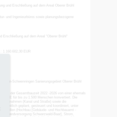
ung und Erschließung auf dem Areal Oberer Brühl
ktur- und Ingenieurbüros sowie planungsbezogene
d Erschließung auf dem Areal "Oberer Brühl"
.: 1.160.602,30 EUR
Villingen-Schwenningen Sanierungsgebiet Oberer Brühl
während der Gesamtbauzeit 2022 -2026 von einer ehemals
t 683 WE für bis zu 1.500 Menschen konvertiert. Die
ngsmaßnahmen (Kanal und Straße) sowie die
heitlich geplant, gesteuert und koordiniert, unter
t
hnittstellen (Hochbau [Gebäude- und Hochbauamt -
d Breitbandversorgung Schwarzwald-Baar], Strom,