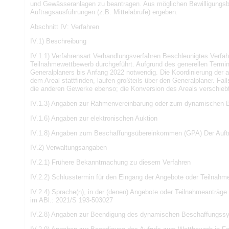
und Gewässeranlagen zu beantragen. Aus möglichen Bewilligungsb
Auftragsausführungen (z.B. Mittelabrufe) ergeben.
Abschnitt IV: Verfahren
IV.1) Beschreibung
IV.1.1) Verfahrensart Verhandlungsverfahren Beschleunigtes Verfahr
Teilnahmewettbewerb durchgeführt. Aufgrund des generellen Termin
Generalplaners bis Anfang 2022 notwendig. Die Koordinierung de
dem Areal stattfinden, laufen großteils über den Generalplaner. Fal
die anderen Gewerke ebenso; die Konversion des Areals verschiebt 
IV.1.3) Angaben zur Rahmenvereinbarung oder zum dynamischen 
IV.1.6) Angaben zur elektronischen Auktion
IV.1.8) Angaben zum Beschaffungsübereinkommen (GPA) Der Auftra
IV.2) Verwaltungsangaben
IV.2.1) Frühere Bekanntmachung zu diesem Verfahren
IV.2.2) Schlusstermin für den Eingang der Angebote oder Teilnahm
IV.2.4) Sprache(n), in der (denen) Angebote oder Teilnahmeantr
im ABl.: 2021/S 193-503027
IV.2.8) Angaben zur Beendigung des dynamischen Beschaffungss