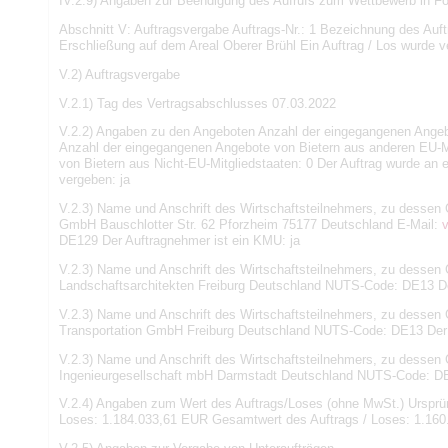
IV.2.9) Angaben zur Beendigung des Aufrufs zum Wettbewerb in Fo
Abschnitt V: Auftragsvergabe Auftrags-Nr.: 1 Bezeichnung des Auf
Erschließung auf dem Areal Oberer Brühl Ein Auftrag / Los wurde v
V.2) Auftragsvergabe
V.2.1) Tag des Vertragsabschlusses 07.03.2022
V.2.2) Angaben zu den Angeboten Anzahl der eingegangenen Ange
Anzahl der eingegangenen Angebote von Bietern aus anderen EU-M
von Bietern aus Nicht-EU-Mitgliedstaaten: 0 Der Auftrag wurde a
vergeben: ja
V.2.3) Name und Anschrift des Wirtschaftsteilnehmers, zu dessen 
GmbH Bauschlotter Str. 62 Pforzheim 75177 Deutschland E-Mail:
DE129 Der Auftragnehmer ist ein KMU: ja
V.2.3) Name und Anschrift des Wirtschaftsteilnehmers, zu dessen G
Landschaftsarchitekten Freiburg Deutschland NUTS-Code: DE13 De
V.2.3) Name und Anschrift des Wirtschaftsteilnehmers, zu dessen 
Transportation GmbH Freiburg Deutschland NUTS-Code: DE13 Der 
V.2.3) Name und Anschrift des Wirtschaftsteilnehmers, zu dessen
Ingenieurgesellschaft mbH Darmstadt Deutschland NUTS-Code: DE7
V.2.4) Angaben zum Wert des Auftrags/Loses (ohne MwSt.) Ursprün
Loses: 1.184.033,61 EUR Gesamtwert des Auftrags / Loses: 1.16