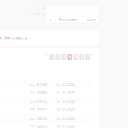
Email
Passwort
?
Registrieren
en Demozugang
.
1
2
3
4
5
6
7
DE–94469
18.03.2022
DE–34369
17.03.2022
DE–83052
17.03.2022
DE–72072
17.03.2022
DE–48145
17.03.2022
DE–34369
17.03.2022