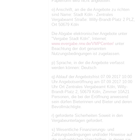
Papierform wird nicht angeboten.
o) Anschrift, an die die Angebote zu richten
sind Name: Stadt Köln - Zentrales
Vergabeamt Straße: Willy-Brandt-Platz 2 PLZ,
Ort 50679 Köln
Die Abgabe elektronischer Angebote unter
"Vergabe Stadt Köln", Internet:
www.evergabe.nrw.de/VMPCenter/
unter
Beachtung der dort genannten
Nutzungsbedingungen ist zugelassen.
p) Sprache, in der die Angebote verfasst
werden können: Deutsch
q) Ablauf der Angebotsfrist 07.09.2017 10:00
Uhr Angebotseröffnung am 07.09.2017 10:00
Uhr Ort Zentrales Vergabeamt Köln, Willy-
Brandt-Platz 2, 50679 Köln, Zimmer 10A21
Personen, die bei der Eröffnung anwesend
sein dürfen Bieterinnen und Bieter und deren
Bevollmächtigte.
r) geforderte Sicherheiten Soweit in den
Vergabeunterlagen gefordert.
s) Wesentliche Finanzierungs- und
Zahlungsbedingungen und/oder Hinweise auf
die maßgeblichen Vorschriften, in denen sie