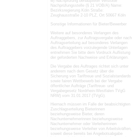
w) Nachprüfung behaupteter Verstöße
Nachprüfungsstelle (§ 21 VOB/A) Name:
Bezirksregierung Köln Straße:
Zeughausstraße 2-10 PLZ, Ort 50667 Köln
Sonstige Informationen für Bieter/Bewerber
Weitere auf besonderes Verlangen des
Auftraggebers, zur Auftragsvergabe oder nach
Auftragserteilung auf besonderes Verlangen
des Auftraggebers vorzulegende Unterlagen
entnehmen Sie bitte dem Vordruck Auflistung
der geforderten Nachweise und Erklärungen.
Die Vergabe des Auftrages richtet sich unter
anderem nach dem Gesetz über die
Sicherung von Tariftreue und Sozialstandards
sowie fairen Wettbewerb bei der Vergabe
öffentlicher Aufträge (Tariftreue- und
Vergabegesetz Nordrhein-Westfalen TVgG
NRW) vom 31.01.2017 (TVgG).
Hiernach müssen im Falle der beabsichtigten
Zuschlagserteilung Bieterinnen
beziehungsweise Bieter, deren
Nachunternehmerinnen beziehungsweise
Nachunternehmer oder Verleiherinnen
beziehungsweise Verleiher von Arbeitskräften,
soweit diese bereits bei Angebotsabgabe