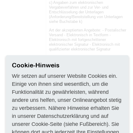
c) Angaben zum elektronischen
Vergabeverfahren und zur Ver- und
Entschlüsselung der Unterlagen
(Anforderung/Bereitstellung von Unterlagen
siehe Buchstabe k)
Art der akzeptierten Angebote: - Postalischer
Versand - Elektronisch in Textform -
Elektronisch mit fortgeschrittener
elektronischer Signatur - Elektronisch mit
qualifizierter elektronischer Signatur
d) Art des Auftrags Ausführung von
Bauleistungen
Cookie-Hinweis
e) Ort der Ausführung Hauptleistungsort
Wir setzen auf unserer Website Cookies ein.
Name: Baugrundgutachten linksrheinische
und rechtsrheinische Seite Straße: Mülheimer
Einige von ihnen sind wesentlich, um die
Brücke PLZ, Ort Köln
Funktionalität zu gewährleisten, während
Ergänzende / Abweichende Angaben zum
Leistungsort: linksrheinische und
andere uns helfen, unser Onlineangebot stetig
rechtsrheinische Seite der Mülheimer Brücke
zu verbessern. Nähere Hinweise erhalten Sie
f) Art und Umfang der Leistung, ggf. aufgeteilt
in unserer
Datenschutzerklärung
und auf
in Lose Baugrundgutachten linksrheinische
und rechtsrheinische Seite mit Bohrungen bis
unserer
Cookie-Seite
(siehe Fußbereich). Sie
52 m Tiefe
können dort auch jederzeit Ihre Einstellungen