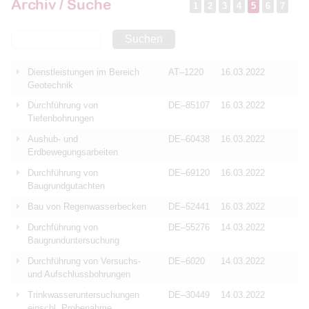
Archiv / Suche
1
2
3
4
5
6
7
Suchen
Dienstleistungen im Bereich
AT–1220
16.03.2022
Geotechnik
Durchführung von
DE–85107
16.03.2022
Tiefenbohrungen
Aushub- und
DE–60438
16.03.2022
Erdbewegungsarbeiten
Durchführung von
DE–69120
16.03.2022
Baugrundgutachten
Bau von Regenwasserbecken
DE–52441
16.03.2022
Durchführung von
DE–55276
14.03.2022
Baugrunduntersuchung
Durchführung von Versuchs-
DE–6020
14.03.2022
und Aufschlussbohrungen
Trinkwasseruntersuchungen
DE–30449
14.03.2022
einschl. Probenahme