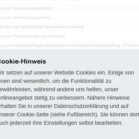
ng von Vermessungsarbeiten
ng von Vermessungsarbeiten
lische und hydraulische Brunnenuntersuchung
ng von Probennahmen und Analysen
g einer Umweltverträglichkeitsstudie sowie Artenschutzfachbeitrag, FFH-Vertr
en, Fachbeitrag Wasserrahmenrichtlinie
ookie-Hinweis
ir setzen auf unserer Website Cookies ein. Einige von
hnen sind wesentlich, um die Funktionalität zu
Titel
Durchführung von Biotoptypenkartierung
ewährleisten, während andere uns helfen, unser
ahren
Vergebener Auftrag
nlineangebot stetig zu verbessern. Nähere Hinweise
Dienstleistungsauftrag (VOL/VOF)
rhalten Sie in unserer
Datenschutzerklärung
und auf
ehmer
weluga umweltplanung
nserer
Cookie-Seite
(siehe Fußbereich). Sie können dor
Ewaldstraße 14
44789 Bochum
uch jederzeit Ihre Einstellungen selbst bearbeiten.
gsort
DE-53023 Bonn
ibung
a) Landesamt für Natur, Umwelt und Verbraucherschutz NRW