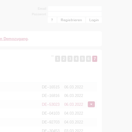
Email
Passwort
?
Registrieren
en Demozugang
.
1
2
3
4
5
6
7
DE–16515
06.03.2022
DE–16816
06.03.2022
DE–53023
06.03.2022
DE–04103
04.03.2022
DE–92703
04.03.2022
DE–30453
03.03.2022