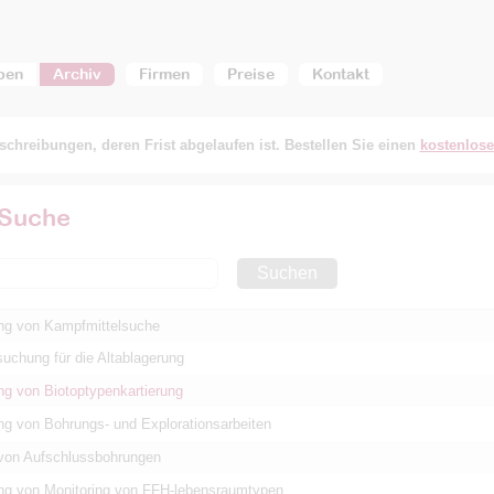
ben
Archiv
Firmen
Preise
Kontakt
chreibungen, deren Frist abgelaufen ist. Bestellen Sie einen
kostenlos
 Suche
Suchen
ng von Kampfmittelsuche
suchung für die Altablagerung
ng von Biotoptypenkartierung
ng von Bohrungs- und Explorationsarbeiten
von Aufschlussbohrungen
ng von Monitoring von FFH-lebensraumtypen