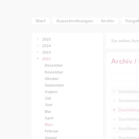
Start
Ausschreibungen
Archiv
Verga
2025
Sie sehen Auss
2024
2023
2022
Archiv /
Dezember
November
Oktober
September
Durchführu
August
Juli
Detailunter
Juni
Durchführu
Mai
April
Durchführu
März
Ausführen 
Februar
Durchführu
Januar