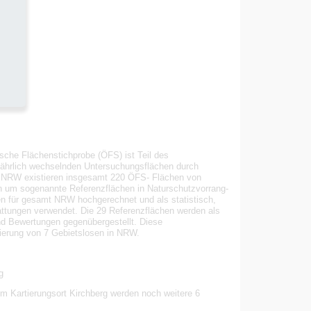
sche Flächenstichprobe (ÖFS) ist Teil des
jährlich wechselnden Untersuchungsflächen durch
n NRW existieren insgesamt 220 ÖFS- Flächen von
ch um sogenannte Referenzflächen in Naturschutzvorrang-
en für gesamt NRW hochgerechnet und als statistisch,
attungen verwendet. Die 29 Referenzflächen werden als
nd Bewertungen gegenübergestellt. Diese
tierung von 7 Gebietslosen in NRW.
g
 Kartierungsort Kirchberg werden noch weitere 6