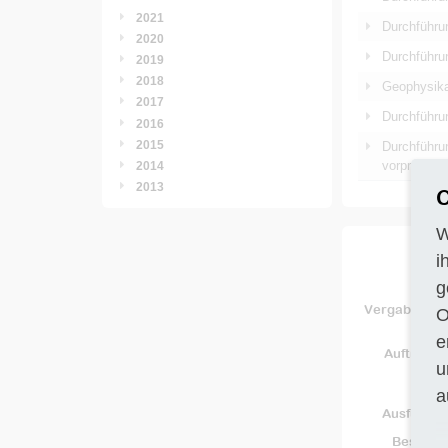
2021
Durchführu
2020
Durchführu
2019
2018
Geophysika
2017
Durchführu
2016
2015
Durchführun
vorprüfung
2014
2013
C
W
i
g
Vergabeverf
O
e
Auftragn
u
a
Ausführun
Beschre