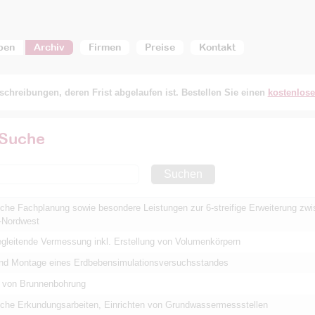
ben
Archiv
Firmen
Preise
Kontakt
chreibungen, deren Frist abgelaufen ist. Bestellen Sie einen
kostenlos
 Suche
Suchen
che Fachplanung sowie besondere Leistungen zur 6-streifige Erweiterung zw
-Nordwest
gleitende Vermessung inkl. Erstellung von Volumenkörpern
und Montage eines Erdbebensimulationsversuchsstandes
g von Brunnenbohrung
che Erkundungsarbeiten, Einrichten von Grundwassermessstellen