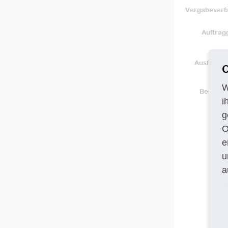
Vergabeverf
Auftrag
Ausführun
C
W
Beschre
i
g
O
e
u
a