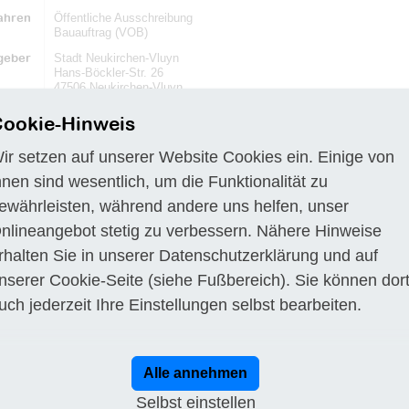
ahren
Öffentliche Ausschreibung
Bauauftrag (VOB)
geber
Stadt Neukirchen-Vluyn
Hans-Böckler-Str. 26
47506 Neukirchen-Vluyn
gsort
DE-47506 Neukirchen-Vluyn
ookie-Hinweis
Frist
22.06.2018
ir setzen auf unserer Website Cookies ein. Einige von
ibung
a) Stadt Neukirchen-Vluyn
hnen sind wesentlich, um die Funktionalität zu
Hans-Böckler-Straße 26
ewährleisten, während andere uns helfen, unser
47506 Neukirchen-Vluyn
nlineangebot stetig zu verbessern. Nähere Hinweise
Telefon +49 2845391246
rhalten Sie in unserer
Datenschutzerklärung
und auf
Fax +49 284539134246
nserer
Cookie-Seite
(siehe Fußbereich). Sie können dor
E-Mail:
vergabe@neukirchen-vluyn.de
uch jederzeit Ihre Einstellungen selbst bearbeiten.
Internet:
www.neukirchen-vluyn.de
b) Vergabeverfahren Öffentliche Ausschreibung, VOB/A Vergabe
Alle annehmen
c) Angaben zum elektronischen Vergabeverfahren und zur Ver- und
werden auch elektronisch zur Verfügung gestellt. Es werden elektr
Selbst einstellen
Textform mit fortgeschrittener elektronischer Signatur mit qualifizie