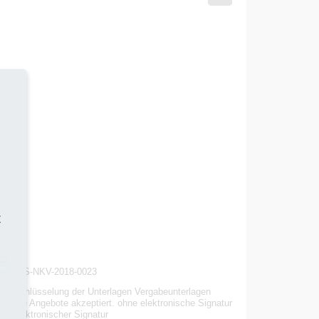
t
nummer S-NKV-2018-0023
 Entschlüsselung der Unterlagen Vergabeunterlagen
onische Angebote akzeptiert. ohne elektronische Signatur
rter elektronischer Signatur