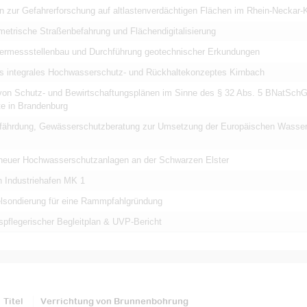
zur Gefahrerforschung auf altlastenverdächtigen Flächen im Rhein-Neckar-K
etrische Straßenbefahrung und Flächendigitalisierung
rmessstellenbau und Durchführung geotechnischer Erkundungen
s integrales Hochwasserschutz- und Rückhaltekonzeptes Kirnbach
 von Schutz- und Bewirtschaftungsplänen im Sinne des § 32 Abs. 5 BNatSchG
e in Brandenburg
fährdung, Gewässerschutzberatung zur Umsetzung der Europäischen Wasserr
 neuer Hochwasserschutzanlagen an der Schwarzen Elster
 Industriehafen MK 1
lsondierung für eine Rammpfahlgründung
spflegerischer Begleitplan & UVP-Bericht
Titel
Verrichtung von Brunnenbohrung