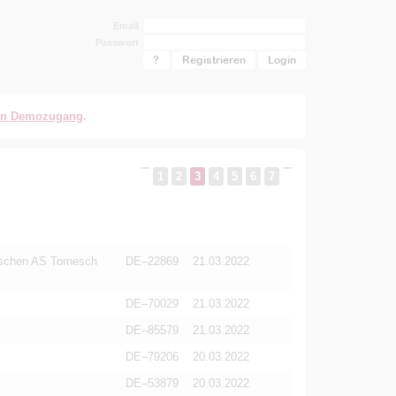
Email
Passwort
?
Registrieren
en Demozugang
.
1
2
3
4
5
6
7
ischen AS Tornesch
DE–22869
21.03.2022
DE–70029
21.03.2022
DE–85579
21.03.2022
DE–79206
20.03.2022
DE–53879
20.03.2022