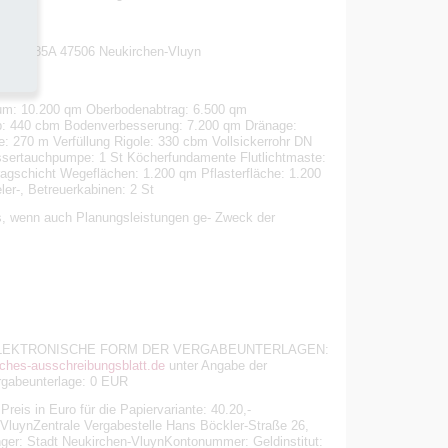
straße 85A 47506 Neukirchen-Vluyn
anum: 10.200 qm Oberbodenabtrag: 6.500 qm
: 440 cbm Bodenverbesserung: 7.200 qm Dränage:
: 270 m Verfüllung Rigole: 330 cbm Vollsickerrohr DN
sertauchpumpe: 1 St Köcherfundamente Flutlichtmaste:
ragschicht Wegeflächen: 1.200 qm Pflasterfläche: 1.200
er-, Betreuerkabinen: 2 St
s, wenn auch Planungsleistungen ge- Zweck der
0 Bei: ELEKTRONISCHE FORM DER VERGABEUNTERLAGEN:
hes-ausschreibungsblatt.de
unter Angabe der
rgabeunterlage: 0 EUR
reis in Euro für die Papiervariante: 40.20,-
-VluynZentrale Vergabestelle Hans Böckler-Straße 26,
er: Stadt Neukirchen-VluynKontonummer: Geldinstitut: