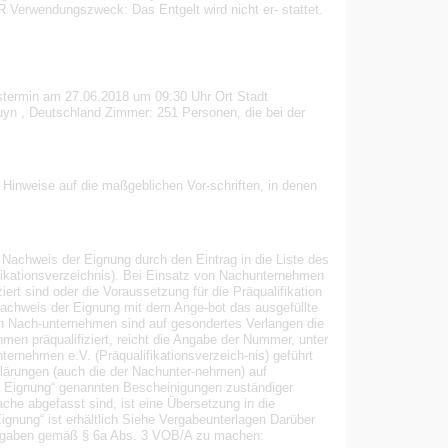
wendungszweck: Das Entgelt wird nicht er- stattet.
stermin am 27.06.2018 um 09:30 Uhr Ort Stadt
uyn , Deutschland Zimmer: 251 Personen, die bei der
Hinweise auf die maßgeblichen Vor-schriften, in denen
Nachweis der Eignung durch den Eintrag in die Liste des
ifikationsverzeichnis). Bei Einsatz von Nachunternehmen
ert sind oder die Voraussetzung für die Präqualifikation
 Nachweis der Eignung mit dem Ange-bot das ausgefüllte
on Nach-unternehmen sind auf gesondertes Verlangen die
en präqualifiziert, reicht die Angabe der Nummer, unter
nternehmen e.V. (Präqualifikationsverzeich-nis) geführt
klärungen (auch die der Nachunter-nehmen) auf
ur Eignung“ genannten Bescheinigungen zuständiger
ache abgefasst sind, ist eine Übersetzung in die
gnung“ ist erhältlich Siehe Vergabeunterlagen Darüber
Angaben gemäß § 6a Abs. 3 VOB/A zu machen: