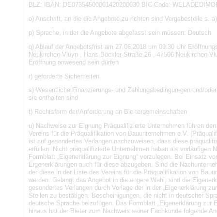
BLZ: IBAN: DE07354500001420200030 BIC-Code: WELADEDIMOR Ver
o) Anschrift, an die die Angebote zu richten sind Vergabestelle s. a)
p) Sprache, in der die Angebote abgefasst sein müssen: Deutsch
q) Ablauf der Angebotsfrist am 27.06.2018 um 09:30 Uhr Eröffnung
Neukirchen-Vluyn , Hans-Böckler-Straße 26 , 47506 Neukirchen-Vl
Eröffnung anwesend sein dürfen
r) geforderte Sicherheiten
s) Wesentliche Finanzierungs- und Zahlungsbedingun-gen und/oder 
sie enthalten sind
t) Rechtsform der/Anforderung an Bie-tergemeinschaften
u) Nachweise zur Eignung Präqualifizierte Unternehmen führen den 
Vereins für die Präqualifikation von Bauunternehmen e.V. (Präqual
ist auf gesondertes Verlangen nachzuweisen, dass diese präqualifizi
erfüllen. Nicht präqualifizierte Unternehmen haben als vorläufigen
Formblatt „Eigenerklärung zur Eignung“ vorzulegen. Bei Einsatz v
Eigenerklärungen auch für diese abzugeben. Sind die Nachunternehm
der diese in der Liste des Vereins für die Präqualifikation von Bauu
werden. Gelangt das Angebot in die engere Wahl, sind die Eigener
gesondertes Verlangen durch Vorlage der in der „Eigenerklärung z
Stellen zu bestätigen. Bescheinigungen, die nicht in deutscher Spr
deutsche Sprache beizufügen. Das Formblatt „Eigenerklärung zur Ei
hinaus hat der Bieter zum Nachweis seiner Fachkunde folgende 