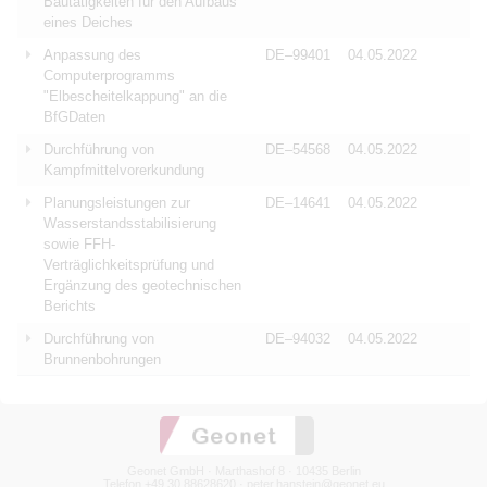
Bautätigkeiten für den Aufbaus
eines Deiches
Anpassung des
DE–99401
04.05.2022
Computerprogramms
"Elbescheitelkappung" an die
BfGDaten
Durchführung von
DE–54568
04.05.2022
Kampfmittelvorerkundung
Planungsleistungen zur
DE–14641
04.05.2022
Wasserstandsstabilisierung
sowie FFH-
Verträglichkeitsprüfung und
Ergänzung des geotechnischen
Berichts
Durchführung von
DE–94032
04.05.2022
Brunnenbohrungen
Geonet GmbH · Marthashof 8 · 10435 Berlin
Telefon +49 30 88628620 ·
peter.hanstein@geonet.eu