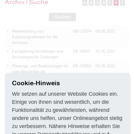
Archiv / Suche
1
2
3
4
5
6
7
Suchen
Weiterführung von
DE–15374
05.05.2022
Kartierungsarbeiten für die
Avifauna
Fachplanung Archäologie und
DE–93047
05.05.2022
Archäologische Grabungen
Planungs- und Bauleistungen für
DE–01968
05.05.2022
zwei Abschnitte als
Lückenschluss für ein Netz von
Cookie-Hinweis
Fernradtouren
Erstellen von
DE–73430
05.05.2022
Wir setzen auf unserer Website Cookies ein.
Grundwassermessstellen
Einige von ihnen sind wesentlich, um die
Baugrundtechnische
DE–39175
05.05.2022
Funktionalität zu gewährleisten, während
Überwachung und
andere uns helfen, unser Onlineangebot stetig
Materialprüfung der
Bauausführung der
zu verbessern. Nähere Hinweise erhalten Sie
Deichsanieurungmaßnahme