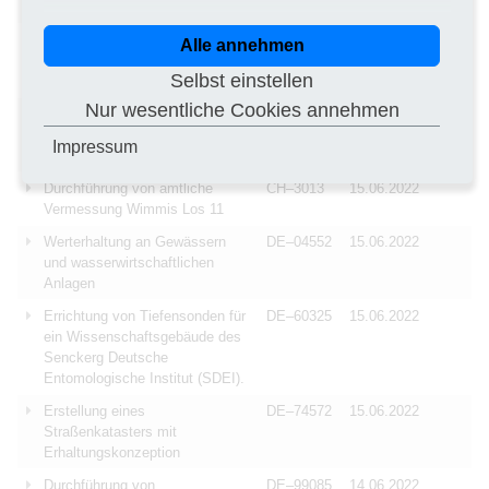
Grundwasserbrunnenanlage
Erschließung
DE–01326
15.06.2022
Alle annehmen
störungsgebundener
Selbst einstellen
tiefengeothermischer Reservoire
Nur wesentliche Cookies annehmen
Erschließung
DE–01326
15.06.2022
störungsgebundener
Impressum
tiefengeothermischer Reservoire
Durchführung von amtliche
CH–3013
15.06.2022
Vermessung Wimmis Los 11
Werterhaltung an Gewässern
DE–04552
15.06.2022
und wasserwirtschaftlichen
Anlagen
Errichtung von Tiefensonden für
DE–60325
15.06.2022
ein Wissenschaftsgebäude des
Senckerg Deutsche
Entomologische Institut (SDEI).
Erstellung eines
DE–74572
15.06.2022
Straßenkatasters mit
Erhaltungskonzeption
Durchführung von
DE–99085
14.06.2022