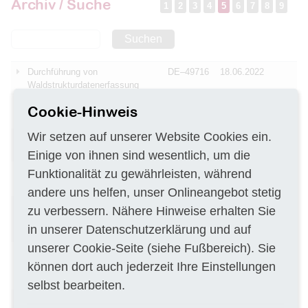
Archiv / Suche
1
2
3
4
5
6
7
8
9
Suchen
Durchführung von
DE–49716
18.06.2022
Waldstrukturdatenerfassung
Datierung von Vulkanite im
DE–01326
15.06.2022
Cookie-Hinweis
Erzgebirge/Vogtland
Wir setzen auf unserer Website Cookies ein.
Bauleistungen für den Neubau
DE–49356
15.06.2022
der Kreismusikschule Syke
Einige von ihnen sind wesentlich, um die
Monitoring von Fließgewässern
Funktionalität zu gewährleisten, während
DE–14476
15.06.2022
sowie Fische 2022-2024
andere uns helfen, unser Onlineangebot stetig
Durchführung von orientierende
DE–12099
15.06.2022
zu verbessern. Nähere Hinweise erhalten Sie
Baugrunduntersuchungen inkl.
in unserer
Datenschutzerklärung
und auf
Baugrundvorgutachten
unserer
Cookie-Seite
(siehe Fußbereich). Sie
Vermessungsleistungen zur
DE–20148
15.06.2022
können dort auch jederzeit Ihre Einstellungen
Erfassung des Gewässerbetts
im Bereich von Elbe Strom
selbst bearbeiten.
Erstellung einer
DE–81671
15.06.2022