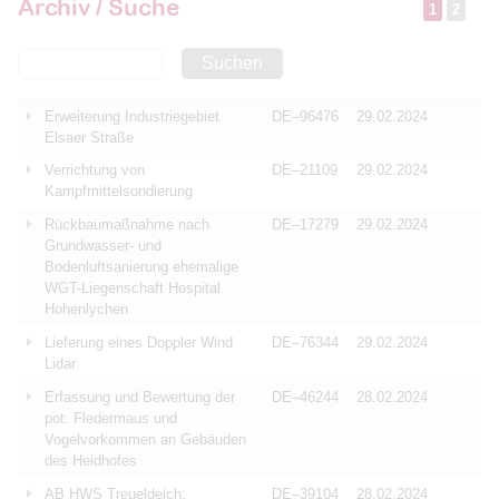
Archiv / Suche
1
2
Suchen
Erweiterung Industriegebiet
DE–96476
29.02.2024
Elsaer Straße
Verrichtung von
DE–21109
29.02.2024
Kampfmittelsondierung
Rückbaumaßnahme nach
DE–17279
29.02.2024
Grundwasser- und
Bodenluftsanierung ehemalige
WGT-Liegenschaft Hospital
Hohenlychen
Lieferung eines Doppler Wind
DE–76344
29.02.2024
Lidar
Erfassung und Bewertung der
DE–46244
28.02.2024
pot. Fledermaus und
Vogelvorkommen an Gebäuden
des Heidhofes
AB HWS Treueldeich:
DE–39104
28.02.2024