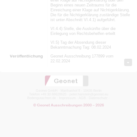
einer Klage auf Nichtigerklärung oder den
Beginn eines neuen Zeitraums für die
Einreichung einer Klage auf Nichtigerklärung.
Die für die Nichtigerklärung zuständige Stelle
ist unter Abschnitt VI.4.1) aufgeführt.
VI.4.4) Stelle, die Auskünfte über die
Einlegung von Rechtsbehelfen erteilt
VI.5) Tag der Absendung dieser
Bekanntmachung Tag: 08.02.2024
Veröffentlichung
Geonet Ausschreibung 177899 vom
22.02.2024
Geonet GmbH · Marthashof 8 · 10435 Berlin
Telefon +49 30 88628620 ·
peter.hanstein@geonet.eu
Bodengutachten.de
·
Impressum
·
AGB
·
Datenschutz
·
© Geonet Ausschreibungen 2000 – 2026