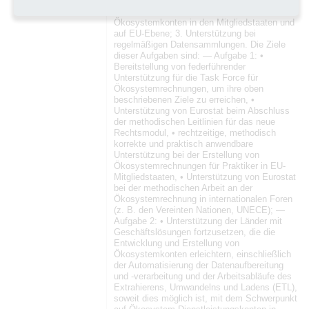
die Mitgliedstaaten; 2. Geschäftslösungen
und Verfahren für den Aufbau von
Ökosystemkonten in den Mitgliedstaaten und
auf EU-Ebene; 3. Unterstützung bei
regelmäßigen Datensammlungen. Die Ziele
dieser Aufgaben sind: — Aufgabe 1: •
Bereitstellung von federführender
Unterstützung für die Task Force für
Ökosystemrechnungen, um ihre oben
beschriebenen Ziele zu erreichen, •
Unterstützung von Eurostat beim Abschluss
der methodischen Leitlinien für das neue
Rechtsmodul, • rechtzeitige, methodisch
korrekte und praktisch anwendbare
Unterstützung bei der Erstellung von
Ökosystemrechnungen für Praktiker in EU-
Mitgliedstaaten, • Unterstützung von Eurostat
bei der methodischen Arbeit an der
Ökosystemrechnung in internationalen Foren
(z. B. den Vereinten Nationen, UNECE); —
Aufgabe 2: • Unterstützung der Länder mit
Geschäftslösungen fortzusetzen, die die
Entwicklung und Erstellung von
Ökosystemkonten erleichtern, einschließlich
der Automatisierung der Datenaufbereitung
und -verarbeitung und der Arbeitsabläufe des
Extrahierens, Umwandelns und Ladens (ETL),
soweit dies möglich ist, mit dem Schwerpunkt