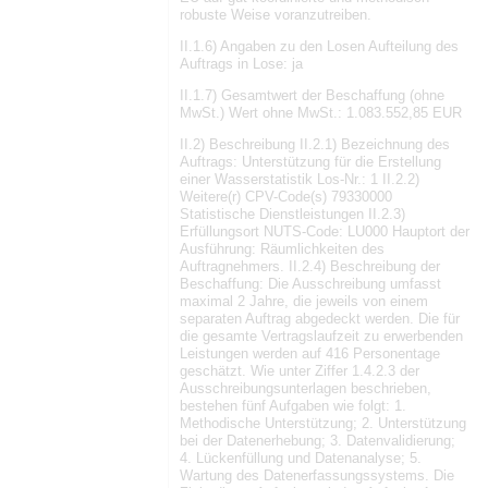
robuste Weise voranzutreiben.
II.1.6) Angaben zu den Losen Aufteilung des
Auftrags in Lose: ja
II.1.7) Gesamtwert der Beschaffung (ohne
MwSt.) Wert ohne MwSt.: 1.083.552,85 EUR
II.2) Beschreibung II.2.1) Bezeichnung des
Auftrags: Unterstützung für die Erstellung
einer Wasserstatistik Los-Nr.: 1 II.2.2)
Weitere(r) CPV-Code(s) 79330000
Statistische Dienstleistungen II.2.3)
Erfüllungsort NUTS-Code: LU000 Hauptort der
Ausführung: Räumlichkeiten des
Auftragnehmers. II.2.4) Beschreibung der
Beschaffung: Die Ausschreibung umfasst
maximal 2 Jahre, die jeweils von einem
separaten Auftrag abgedeckt werden. Die für
die gesamte Vertragslaufzeit zu erwerbenden
Leistungen werden auf 416 Personentage
geschätzt. Wie unter Ziffer 1.4.2.3 der
Ausschreibungsunterlagen beschrieben,
bestehen fünf Aufgaben wie folgt: 1.
Methodische Unterstützung; 2. Unterstützung
bei der Datenerhebung; 3. Datenvalidierung;
4. Lückenfüllung und Datenanalyse; 5.
Wartung des Datenerfassungssystems. Die