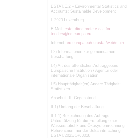
ESTAT.E.2 – Environmental Statistics and
Accounts; Sustainable Development
L-2920 Luxemburg
E-Mail:
estat-directorate-e-call-for-
tenders@ec.europa.eu
Internet:
ec.europa.eu/eurostat/web/main
I.2) Informationen zur gemeinsamen
Beschaffung
I.4) Art des öffentlichen Auftraggebers
Europäische Institution / Agentur oder
internationale Organisation
I.5) Haupttätigkeit(en) Andere Tätigkeit:
Statistiken
Abschnitt II: Gegenstand
II.1) Umfang der Beschaffung
II.1.1) Bezeichnung des Auftrags:
Unterstützung für die Erstellung einer
Wasserstatistik und Ökosystemrechnung
Referenznummer der Bekanntmachung:
ESTAT/2023/OP/0018