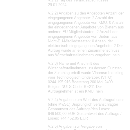
V.2.1) Tag des Vertragsabschlusses
29.01.2024
V.2.2) Angaben zu den Angeboten Anzahl der
eingegangenen Angebote: 2 Anzahl der
eingegangenen Angebote von KMU: 0 Anzahl
der eingegangenen Angebote von Bietern aus
anderen EU-Mitgliedstaaten: 2 Anzahl der
eingegangenen Angebote von Bietern aus
Nicht-EU-Mitgliedstaaten: 0 Anzahl der
elektronisch eingegangenen Angebote: 2 Der
Auftrag wurde an einen Zusammenschluss
aus Wirtschaftsteilnehmern vergeben: nein
V.2.3) Name und Anschrift des
Wirtschaftsteilnehmers, zu dessen Gunsten
der Zuschlag erteilt wurde Vlaamse Instelling
voor Technologisch Onderzoek (VITO)
0244.195.916 Boeretang 200 Mol 2400
Belgien NUTS-Code: BE211 Der
Auftragnehmer ist ein KMU: nein
V.2.4) Angaben zum Wert des Auftrags/Loses
(ohne MwSt.) Ursprünglich veranschlagter
Gesamtwert des Auftrags/des Loses:
646.500,00 EUR Gesamtwert des Auftrags /
Loses: 744.452,85 EUR
V.2.5) Angaben zur Vergabe von