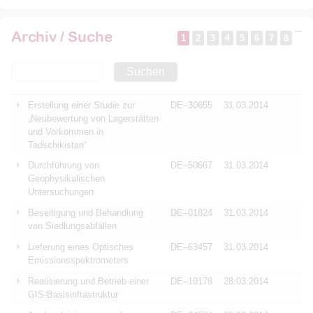
Archiv / Suche
1
2
3
4
5
6
7
8
Suchen
Erstellung einer Studie zur
DE–30655
31.03.2014
„Neubewertung von Lagerstätten
und Vorkommen in
Tadschikistan“
Durchführung von
DE–50667
31.03.2014
Geophysikalischen
Untersuchungen
Beseitigung und Behandlung
DE–01824
31.03.2014
von Siedlungsabfällen
Lieferung eines Optisches
DE–63457
31.03.2014
Emissionsspektrometers
Realisierung und Betrieb einer
DE–10178
28.03.2014
GIS-Basisinfrastruktur