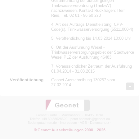
Gesamtumfang der aktuell gültigen
Trinkwasserverordnung (TrinkwV)
nachzuweisen. Kontakt Rückfragen: Herr
Ries, Tel. 02 81 - 96 60 270
4. Art des Auftrags Dienstleistung: CPV-
Code(s). Trinkwasserversorgung (65111000-4)
5. Veröffentlichung bis 14.03.2014 10:00 Uhr
6. Ort der Ausführung Wesel -
Trinkwasserversorgungsgebiet der Stadtwerke
Wesel PLZ der Ausführung 46483
7. Voraussichtlicher Zeitraum der Ausführung
01.04.2014 - 31.03.2015
Veröffentlichung
Geonet Ausschreibung 130257 vom
27.02.2014
Geonet GmbH · Marthashof 8 · 10435 Berlin
Telefon +49 30 88628620 ·
peter.hanstein@geonet.eu
Bodengutachten.de
·
Impressum
·
AGB
·
Datenschutz
·
© Geonet Ausschreibungen 2000 – 2026