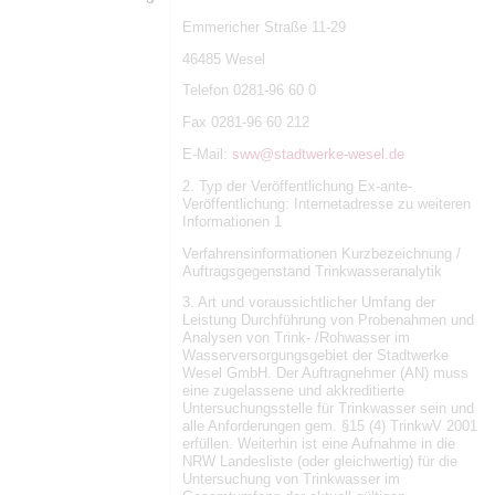
Emmericher Straße 11-29
46485 Wesel
Telefon 0281-96 60 0
Fax 0281-96 60 212
E-Mail:
sww@stadtwerke-wesel.de
2. Typ der Veröffentlichung Ex-ante-
Veröffentlichung: Internetadresse zu weiteren
Informationen 1
Verfahrensinformationen Kurzbezeichnung /
Auftragsgegenstand Trinkwasseranalytik
3. Art und voraussichtlicher Umfang der
Leistung Durchführung von Probenahmen und
Analysen von Trink- /Rohwasser im
Wasserversorgungsgebiet der Stadtwerke
Wesel GmbH. Der Auftragnehmer (AN) muss
eine zugelassene und akkreditierte
Untersuchungsstelle für Trinkwasser sein und
alle Anforderungen gem. §15 (4) TrinkwV 2001
erfüllen. Weiterhin ist eine Aufnahme in die
NRW Landesliste (oder gleichwertig) für die
Untersuchung von Trinkwasser im