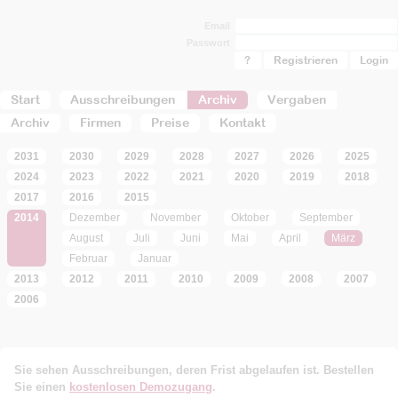
Email
Passwort
?
Registrieren
Start
Ausschreibungen
Archiv
Vergaben
Archiv
Firmen
Preise
Kontakt
2031
2030
2029
2028
2027
2026
2025
2024
2023
2022
2021
2020
2019
2018
2017
2016
2015
2014
Dezember
November
Oktober
September
August
Juli
Juni
Mai
April
März
Februar
Januar
2013
2012
2011
2010
2009
2008
2007
2006
Sie sehen Ausschreibungen, deren Frist abgelaufen ist. Bestellen
Sie einen
kostenlosen Demozugang
.