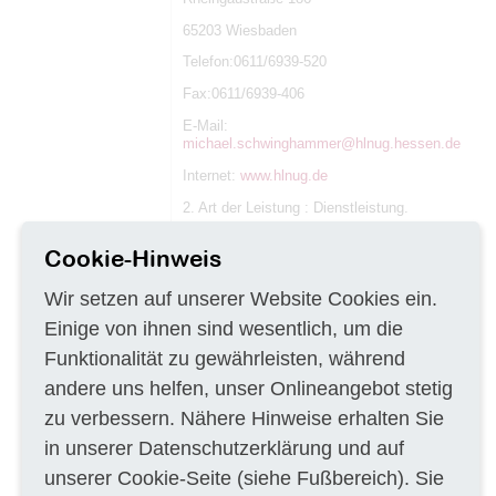
65203 Wiesbaden
Telefon:0611/6939-520
Fax:0611/6939-406
E-Mail:
michael.schwinghammer@hlnug.hessen.de
Internet:
www.hlnug.de
2. Art der Leistung : Dienstleistung.
3. Bezeichnung des Auftrags durch den
Cookie-Hinweis
Auftraggeber: Landesmonitoring 2019 für das
Gewöhnliche bzw. Niederliegende
Büchsenkraut (Lindernia procumbens) in
Wir setzen auf unserer Website Cookies ein.
Hessen.
Einige von ihnen sind wesentlich, um die
4. Form des Verfahrens: formloses
Funktionalität zu gewährleisten, während
Bewerbungsverfahren vor freihändiger
Vergabe.
andere uns helfen, unser Onlineangebot stetig
5. Frist, bis zu der die Interessenbekundung
zu verbessern. Nähere Hinweise erhalten Sie
eingegangen sein muss: Bewerbungsfrist:
31.01.2019 12:00 Uhr.
in unserer
Datenschutzerklärung
und auf
unserer
Cookie-Seite
(siehe Fußbereich). Sie
6. Leistungsbeschreibung