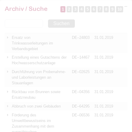
Archiv / Suche
1
2
3
4
5
6
7
8
9
10
Suchen
Ersatz von
DE–24803
31.01.2019
Trinkwasserleitungen im
Verbandsgebiet
Erstellung eines Gutachtens der
DE–14467
31.01.2019
Hochwasserschutzanlage
Durchführung von Probenahme-
DE–02625
31.01.2019
und Laborleistungen an
Stauanlagen
Rückbau von Brunnen sowie
DE–04356
31.01.2019
Ersatzneubau
Abbruch von zwei Gebäuden
DE–64295
31.01.2019
Förderung des
DE–06536
31.01.2019
Umweltbewustseins im
Zusammenhang mit dem
europähischen