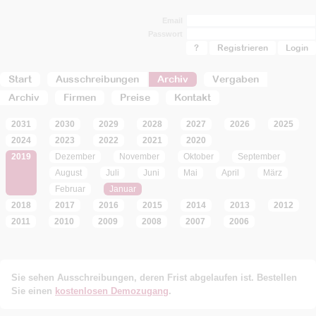
Email
Passwort
?
Registrieren
Start
Ausschreibungen
Archiv
Vergaben
Archiv
Firmen
Preise
Kontakt
2031
2030
2029
2028
2027
2026
2025
2024
2023
2022
2021
2020
2019
Dezember
November
Oktober
September
August
Juli
Juni
Mai
April
März
Februar
Januar
2018
2017
2016
2015
2014
2013
2012
2011
2010
2009
2008
2007
2006
Sie sehen Ausschreibungen, deren Frist abgelaufen ist. Bestellen
Sie einen
kostenlosen Demozugang
.