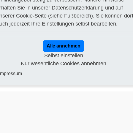
rhalten Sie in unserer
Datenschutzerklärung
und auf
einer ehemligen chemischen Reinigung
nserer
Cookie-Seite
(siehe Fußbereich). Sie können dor
ichen
uch jederzeit Ihre Einstellungen selbst bearbeiten.
 der Ökologischen Durchgängigkeit
 des Tunnels
ung ehemaliges Freibad
Alle annehmen
untersuchung in allen Gebäuden
Selbst einstellen
ng von Feld- und Laborarbeiten
Nur wesentliche Cookies annehmen
ng von Bohrungs- und Explorationsarbeiten
Impressum
ng einer Befliegung zwecks Aufnahme von Senkrecht- und Schrägluftbildern i