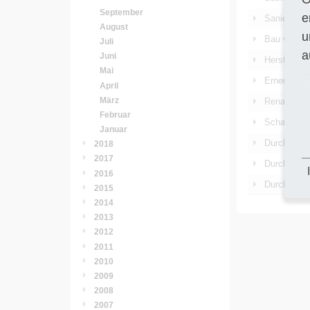
September
e
Sanierung 
August
u
Bau von De
Juli
a
Juni
Herstellen
Mai
Erneuerung
April
März
Renaturier
Februar
Schadstoff
Januar
Durchführu
2018
2017
Durchführu
2016
Durchführu
2015
2014
2013
2012
2011
2010
2009
2008
2007