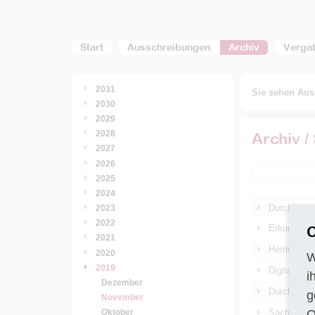
Start
Ausschreibungen
Archiv
Verga
2031
Sie sehen Auss
2030
2029
2028
Archiv /
2027
2026
2025
2024
Durchführu
2023
2022
C
Erkundung 
2021
Herrichten 
2020
W
2019
Digitalisie
i
Dezember
Durchführu
g
November
O
Sachverstä
Oktober