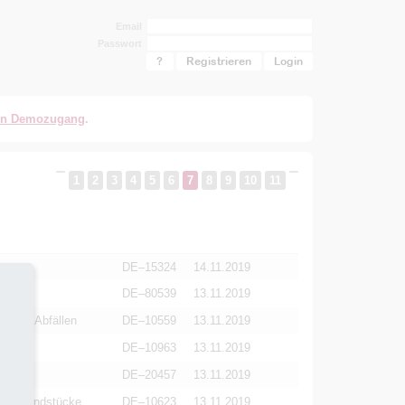
Email
Passwort
?
Registrieren
en Demozugang
.
1
2
3
4
5
6
7
8
9
10
11
DE–15324
14.11.2019
DE–80539
13.11.2019
lichen Abfällen
DE–10559
13.11.2019
DE–10963
13.11.2019
DE–20457
13.11.2019
ter Grundstücke
DE–10623
13.11.2019