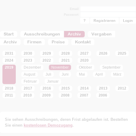
Email
Passwort
?
Registrieren
Start
Ausschreibungen
Archiv
Vergaben
Archiv
Firmen
Preise
Kontakt
2031
2030
2029
2028
2027
2026
2025
2024
2023
2022
2021
2020
2019
Dezember
November
Oktober
September
August
Juli
Juni
Mai
April
März
Februar
Januar
2018
2017
2016
2015
2014
2013
2012
2011
2010
2009
2008
2007
2006
Sie sehen Ausschreibungen, deren Frist abgelaufen ist. Bestellen
Sie einen
kostenlosen Demozugang
.