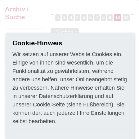
Archiv /
Suche
1
2
3
4
5
6
7
8
9
10
11
Suchen
Cookie-Hinweis
Durchführung von
DE–48147
06.11.2019
Vorortkontrollen (VOK)
Wir setzen auf unserer Website Cookies ein.
Einige von ihnen sind wesentlich, um die
Erfassung altlastenverdächtiger
DE–58636
06.11.2019
Flächen
Funktionalität zu gewährleisten, während
Grundwasserprobenahme und
DE–45504
06.11.2019
andere uns helfen, unser Onlineangebot stetig
chemische Analytik an Wasser-
zu verbessern. Nähere Hinweise erhalten Sie
und Bodenproben
in unserer
Datenschutzerklärung
und auf
Beobachtung des
DE–50126
06.11.2019
unserer
Cookie-Seite
(siehe Fußbereich). Sie
Grundwasserstandes
können dort auch jederzeit Ihre Einstellungen
Durchführung von
DE–48653
05.11.2019
Kampfmitteldetektion und
selbst bearbeiten.
Entspannungsbohrungen
Probenahme und Analytik
DE–64584
05.11.2019